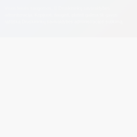
Visos teisės saugomos. © Druskininkų savivaldybės
administracija. Kopijuoti, dauginti, platinti galima tik gavus
raštišką Druskininkų savivaldybės administracijos sutikimą.