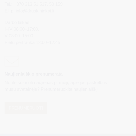
Tel.: +370 313 51 517, 59 159
El. p.
info@druskininkai.lt
Darbo laikas:
I–IV 08:00–17:00,
V 08:00–15:00
Pietų pertrauka 12:00–12:45
Naujienlaiškio prenumerata
Norite sužinoti naujienas pirmieji, apie jas paskelbus
mūsų svetainėje? Prenumeruokite naujienlaiškį.
PRENUMERUOTI