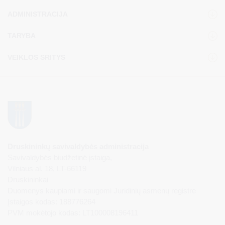
ADMINISTRACIJA
TARYBA
VEIKLOS SRITYS
Druskininkų savivaldybės administracija
Savivaldybės biudžetinė įstaiga,
Vilniaus al. 18, LT-66119
Druskininkai
Duomenys kaupiami ir saugomi Juridinių asmenų registre
Įstaigos kodas: 188776264
PVM mokėtojo kodas: LT100008196411