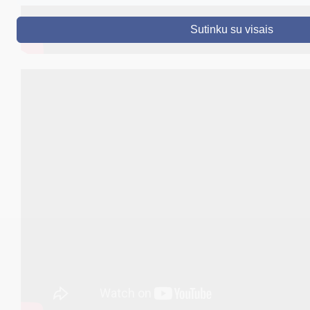
DRUSKININKAI
Sutinku su visais
SKELBIMAI
TURIZMAS
VERSLAS
PROJEKTAI
ŠVIETIMAS
REGISTRACIJA
RENGINIAI