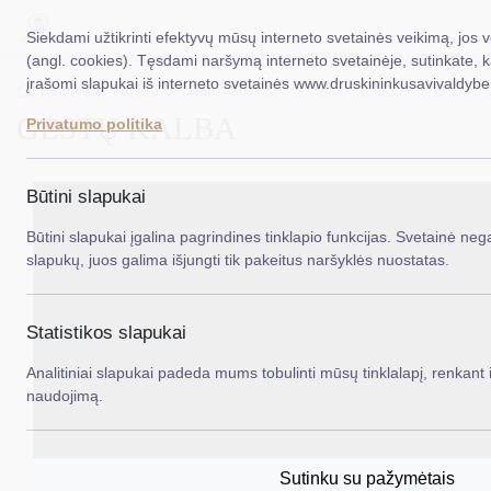
Siekdami užtikrinti efektyvų mūsų interneto svetainės veikimą, jos 
(angl. cookies). Tęsdami naršymą interneto svetainėje, sutinkate, 
įrašomi slapukai iš interneto svetainės www.druskininkusavivaldybe.
EN
Ieš
Titulinis
Karjera
Gestų kalba
GESTŲ KALBA
Privatumo politika
Taryba
Meras
Būtini slapukai
Administracija
Būtini slapukai įgalina pagrindines tinklapio funkcijas. Svetainė nega
slapukų, juos galima išjungti tik pakeitus naršyklės nuostatas.
Veiklos sritys
Teisinė informacija
Statistikos slapukai
Struktūra ir kontaktinė informacija
Analitiniai slapukai padeda mums tobulinti mūsų tinklalapį, renkant i
naudojimą.
Karjera
DUK
Sutinku su pažymėtais
PASLAUGOS