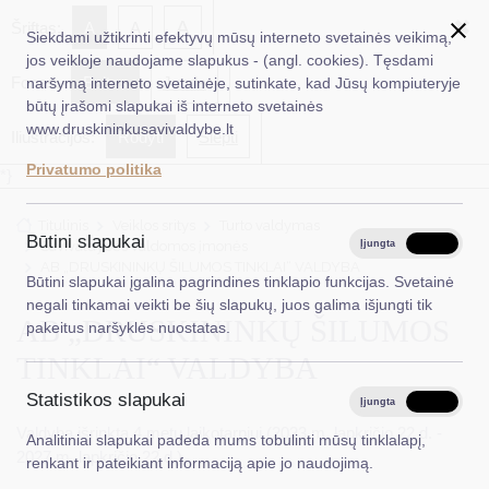
✖
A
Šriftas:
A
A
Siekdami užtikrinti efektyvų mūsų interneto svetainės veikimą,
jos veikloje naudojame slapukus - (angl. cookies). Tęsdami
Fonas:
Baltas
Juoda
naršymą interneto svetainėje, sutinkate, kad Jūsų kompiuteryje
EN
Ieškoti...
būtų įrašomi slapukai iš interneto svetainės
www.druskininkusavivaldybe.lt
Iliustracijos:
Rodyti
Slėpti
Taryba
Privatumo politika
*}
Meras
Titulinis
Veiklos sritys
Turto valdymas
Administracija
Būtini slapukai
Savivaldybės valdomos įmonės
Įjungta
Išjungta
AB „DRUSKININKŲ ŠILUMOS TINKLAI“ VALDYBA
Veiklos sritys
Būtini slapukai įgalina pagrindines tinklapio funkcijas. Svetainė
negali tinkamai veikti be šių slapukų, juos galima išjungti tik
Teisinė informacija
AB „DRUSKININKŲ ŠILUMOS
pakeitus naršyklės nuostatas.
Struktūra ir kontaktinė informacija
TINKLAI“ VALDYBA
Statistikos slapukai
Karjera
Įjungta
Išjungta
Valdyba išrinkta 4 metų laikotarpiui (2023 m. lapkričio 22 d. -
Analitiniai slapukai padeda mums tobulinti mūsų tinklalapį,
DUK
2027 m. lapkričio 22 d.)
renkant ir pateikiant informaciją apie jo naudojimą.
PASLAUGOS