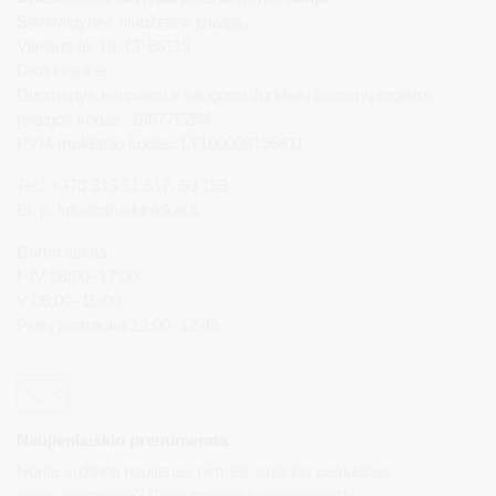
Savivaldybės biudžetinė įstaiga,
Vilniaus al. 18, LT-66119
Druskininkai
Duomenys kaupiami ir saugomi Juridinių asmenų registre
Įstaigos kodas: 188776264
PVM mokėtojo kodas: LT100008196411
Tel.: +370 313 51 517, 59 159
El. p.
info@druskininkai.lt
Darbo laikas:
I–IV 08:00–17:00,
V 08:00–15:00
Pietų pertrauka 12:00–12:45
Naujienlaiškio prenumerata
Norite sužinoti naujienas pirmieji, apie jas paskelbus
mūsų svetainėje? Prenumeruokite naujienlaiškį.