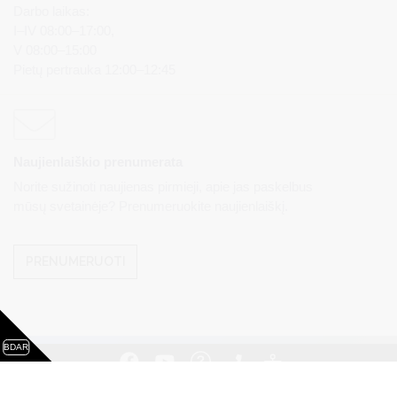
Darbo laikas:
I–IV 08:00–17:00,
V 08:00–15:00
Pietų pertrauka 12:00–12:45
Naujienlaiškio prenumerata
Norite sužinoti naujienas pirmieji, apie jas paskelbus
mūsų svetainėje? Prenumeruokite naujienlaiškį.
PRENUMERUOTI
BDAR
Visos teisės saugomos. © Druskininkų savivaldybės
administracija. Kopijuoti, dauginti, platinti galima tik gavus