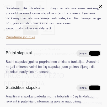
✖
A
Šriftas:
A
A
Siekdami užtikrinti efektyvų mūsų interneto svetainės veikimą,
jos veikloje naudojame slapukus - (angl. cookies). Tęsdami
Fonas:
Baltas
Juoda
naršymą interneto svetainėje, sutinkate, kad Jūsų kompiuteryje
EN
Ieškoti...
būtų įrašomi slapukai iš interneto svetainės
www.druskininkusavivaldybe.lt
Iliustracijos:
Rodyti
Slėpti
Taryba
Privatumo politika
*}
Meras
Titulinis
Veiklos sritys
Sveikata
Administracija
Būtini slapukai
Ligų prevencinės programos
Prostatos vėžio prevencija
Įjungta
Išjungta
Veiklos sritys
Būtini slapukai įgalina pagrindines tinklapio funkcijas. Svetainė
2023-05-18
negali tinkamai veikti be šių slapukų, juos galima išjungti tik
Teisinė informacija
Atnaujinimo data: 2025-08-11
pakeitus naršyklės nuostatas.
PROSTATOS VĖŽIO
Struktūra ir kontaktinė informacija
PREVENCIJA
Statistikos slapukai
Karjera
Įjungta
Išjungta
Analitiniai slapukai padeda mums tobulinti mūsų tinklalapį,
DUK
Prostatos (priešinės liaukos) vėžio ankstyvosios diagnostikos
renkant ir pateikiant informaciją apie jo naudojimą.
prevencinė programa skirta vyrams nuo 50 iki 69 metų (imtinai)
PASLAUGOS