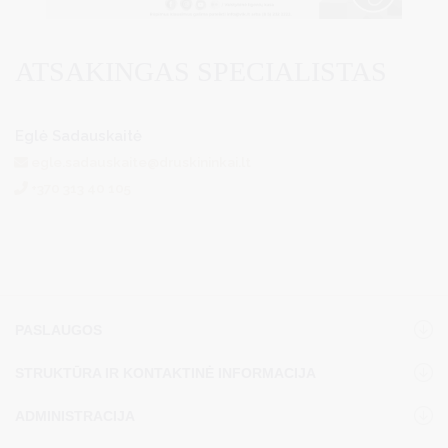
ATSAKINGAS SPECIALISTAS
Eglė Sadauskaitė
egle.sadauskaite@druskininkai.lt
+370 313 40 105
PASLAUGOS
STRUKTŪRA IR KONTAKTINĖ INFORMACIJA
ADMINISTRACIJA