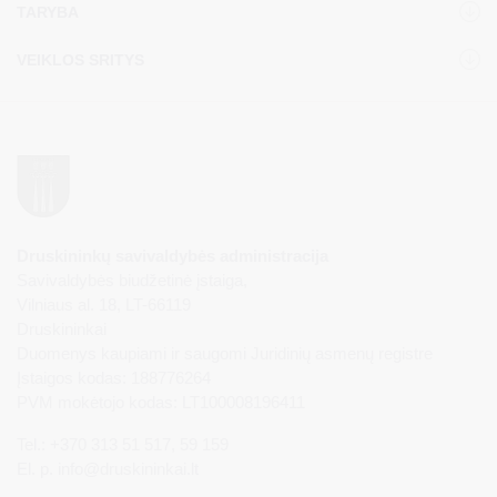
TARYBA
VEIKLOS SRITYS
Druskininkų savivaldybės administracija
Savivaldybės biudžetinė įstaiga,
Vilniaus al. 18, LT-66119
Druskininkai
Duomenys kaupiami ir saugomi Juridinių asmenų registre
Įstaigos kodas: 188776264
PVM mokėtojo kodas: LT100008196411
Tel.: +370 313 51 517, 59 159
El. p.
info@druskininkai.lt