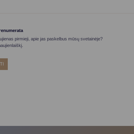
prenumerata
aujienas pirmieji, apie jas paskelbus mūsų svetainėje?
ujienlaiškį.
TI