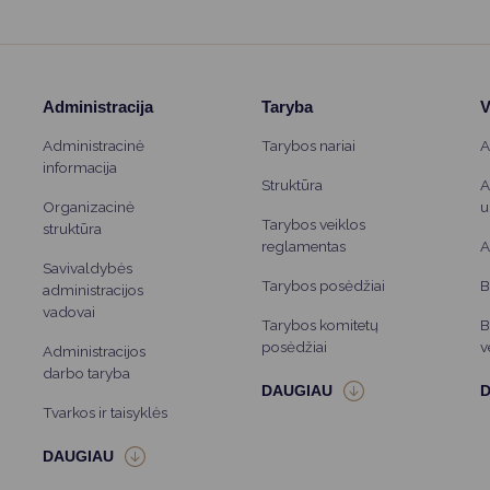
Administracija
Taryba
V
Administracinė
Tarybos nariai
A
informacija
Struktūra
A
Organizacinė
u
Tarybos veiklos
struktūra
reglamentas
A
Savivaldybės
Tarybos posėdžiai
B
administracijos
vadovai
Tarybos komitetų
B
posėdžiai
v
Administracijos
darbo taryba
Tvarkos ir taisyklės