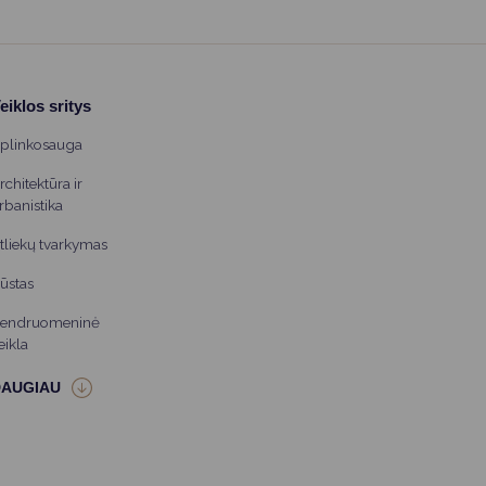
eiklos sritys
plinkosauga
rchitektūra ir
rbanistika
tliekų tvarkymas
ūstas
endruomeninė
eikla