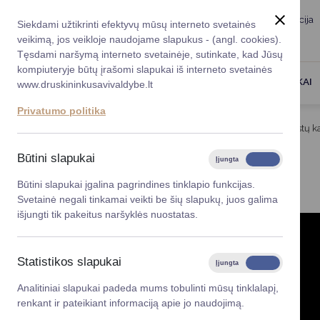
Taryba
Meras
Administracija
Siekdami užtikrinti efektyvų mūsų interneto svetainės
Karjera
DUK
veikimą, jos veikloje naudojame slapukus - (angl. cookies).
Registruokitės priėmi
Administracin
Tęsdami naršymą interneto svetainėje, sutinkate, kad Jūsų
kompiuteryje būtų įrašomi slapukai iš interneto svetainės
Darbotvarkė
Savivaldybės 
PASLAUGOS
DRUSKININKAI
www.druskininkusavivaldybe.lt
vadovai
Kontaktai
Privatumo politika
Planavimo do
Titulinis
Veiklos sritys
Socialinė parama
Gestų k
Vicemerai
Korupcijos pre
Būtini slapukai
Įjungta
Išjungta
GESTŲ KALBA
Mero patarėja
Viešieji pirkim
Būtini slapukai įgalina pagrindines tinklapio funkcijas.
Svetainė negali tinkamai veikti be šių slapukų, juos galima
Lygios galim
išjungti tik pakeitus naršyklės nuostatas.
Savivaldybės
projektai
Statistikos slapukai
Įjungta
Išjungta
Finansų valdym
Analitiniai slapukai padeda mums tobulinti mūsų tinklalapį,
renkant ir pateikiant informaciją apie jo naudojimą.
Organizacinė 