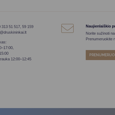
Naujienlaiškio 
0 313 51 517, 59 159
o@druskininkai.lt
Norite sužinoti n
Prenumeruokite na
kas:
00–17:00,
–15:00
PRENUMERUO
trauka 12:00–12:45