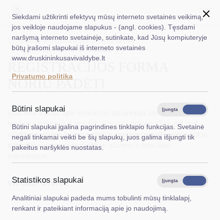
Siekdami užtikrinti efektyvų mūsų interneto svetainės veikimą,
jos veikloje naudojame slapukus - (angl. cookies). Tęsdami
naršymą interneto svetainėje, sutinkate, kad Jūsų kompiuteryje
EN
Ieškoti...
Titulinis
Veiklos sritys
Savanorystė
būtų įrašomi slapukai iš interneto svetainės
Registracijos forma noriu padėti
www.druskininkusavivaldybe.lt
REGISTRACIJOS FORMA
Taryba
Privatumo politika
NORIU PADĖTI
Meras
Administracija
Būtini slapukai
Įjungta
Išjungta
Visa informacija, apie ieškomus savanorius skelbiama ir
Veiklos sritys
randama prisijungus prie
FACEBOOK
grupės . Taip pat, gali
Būtini slapukai įgalina pagrindines tinklapio funkcijas. Svetainė
užpildyti nedidelę formą, esančią apačioje, nurodydamas kokio
negali tinkamai veikti be šių slapukų, juos galima išjungti tik
Teisinė informacija
pobūdžio savanoryste norėtum užsiimti ir mes tave
pakeitus naršyklės nuostatas.
nukreipsime.
Struktūra ir kontaktinė informacija
Statistikos slapukai
Karjera
Vardas,Pavardė
*
Įjungta
Išjungta
Analitiniai slapukai padeda mums tobulinti mūsų tinklalapį,
DUK
renkant ir pateikiant informaciją apie jo naudojimą.
PASLAUGOS