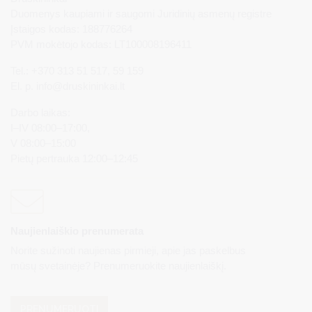
Duomenys kaupiami ir saugomi Juridinių asmenų registre
Įstaigos kodas: 188776264
PVM mokėtojo kodas: LT100008196411
Tel.: +370 313 51 517, 59 159
El. p.
info@druskininkai.lt
Darbo laikas:
I–IV 08:00–17:00,
V 08:00–15:00
Pietų pertrauka 12:00–12:45
Naujienlaiškio prenumerata
Norite sužinoti naujienas pirmieji, apie jas paskelbus
mūsų svetainėje? Prenumeruokite naujienlaiškį.
PRENUMERUOTI