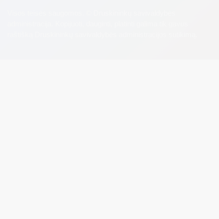
Visos teisės saugomos. © Druskininkų savivaldybės
administracija. Kopijuoti, dauginti, platinti galima tik gavus
raštišką Druskininkų savivaldybės administracijos sutikimą.