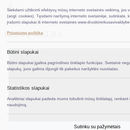
Siekdami užtikrinti efektyvų mūsų interneto svetainės veikimą, jos 
(angl. cookies). Tęsdami naršymą interneto svetainėje, sutinkate, 
įrašomi slapukai iš interneto svetainės www.druskininkusavivaldybe.
EN
Ieš
Titulinis
Taryba
Tarybos komitetai
Gestų kalba
GESTŲ KALBA
Privatumo politika
Taryba
Meras
Būtini slapukai
Administracija
Būtini slapukai įgalina pagrindines tinklapio funkcijas. Svetainė nega
slapukų, juos galima išjungti tik pakeitus naršyklės nuostatas.
Veiklos sritys
Teisinė informacija
Statistikos slapukai
Struktūra ir kontaktinė informacija
Analitiniai slapukai padeda mums tobulinti mūsų tinklalapį, renkant i
naudojimą.
Karjera
DUK
Sutinku su pažymėtais
PASLAUGOS