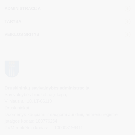
ADMINISTRACIJA
TARYBA
VEIKLOS SRITYS
Druskininkų savivaldybės administracija
Savivaldybės biudžetinė įstaiga,
Vilniaus al. 18, LT-66119
Druskininkai
Duomenys kaupiami ir saugomi Juridinių asmenų registre
Įstaigos kodas: 188776264
PVM mokėtojo kodas: LT100008196411