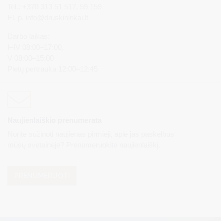
Tel.: +370 313 51 517, 59 159
El. p.
info@druskininkai.lt
Darbo laikas:
I–IV 08:00–17:00,
V 08:00–15:00
Pietų pertrauka 12:00–12:45
Naujienlaiškio prenumerata
Norite sužinoti naujienas pirmieji, apie jas paskelbus
mūsų svetainėje? Prenumeruokite naujienlaiškį.
PRENUMERUOTI