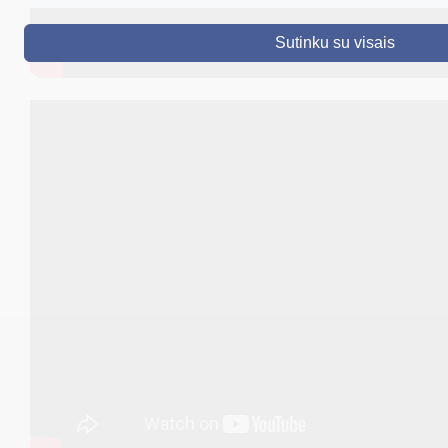
DRUSKININKAI
Sutinku su visais
SKELBIMAI
TURIZMAS
VERSLAS
PROJEKTAI
ŠVIETIMAS
REGISTRACIJA
RENGINIAI