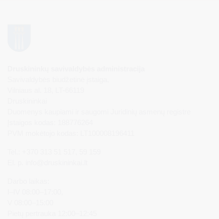
Druskininkų savivaldybės administracija
Savivaldybės biudžetinė įstaiga,
Vilniaus al. 18, LT-66119
Druskininkai
Duomenys kaupiami ir saugomi Juridinių asmenų registre
Įstaigos kodas: 188776264
PVM mokėtojo kodas: LT100008196411
Tel.: +370 313 51 517, 59 159
El. p.
info@druskininkai.lt
Darbo laikas:
I–IV 08:00–17:00,
V 08:00–15:00
Pietų pertrauka 12:00–12:45