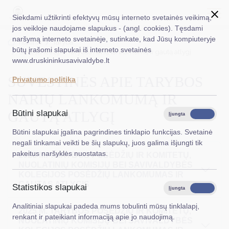
Siekdami užtikrinti efektyvų mūsų interneto svetainės veikimą,
jos veikloje naudojame slapukus - (angl. cookies). Tęsdami
naršymą interneto svetainėje, sutinkate, kad Jūsų kompiuteryje
EN
Ieškoti...
Titulinis
Taryba
būtų įrašomi slapukai iš interneto svetainės
Suvestinės apie Tarybos narių lankomumą ir gautą atlygį
www.druskininkusavivaldybe.lt
Taryba
SUVESTINĖS APIE TARYBOS
Privatumo politika
Meras
NARIŲ LANKOMUMĄ IR
Administracija
GAUTĄ ATLYGĮ
Būtini slapukai
Įjungta
Išjungta
Veiklos sritys
Būtini slapukai įgalina pagrindines tinklapio funkcijas. Svetainė
negali tinkamai veikti be šių slapukų, juos galima išjungti tik
Teisinė informacija
pakeitus naršyklės nuostatas.
2026 M. TARYBOS POSĖDŽIŲ IR KOMITETŲ,
NUOLATINIŲ KOMISIJŲ BEI SAVIVALDYBĖS
Struktūra ir kontaktinė informacija
KOLEGIJOS POSĖDŽIŲ LANKOMUMAS IR
GAUTAS ATLYGIS
Statistikos slapukai
Karjera
Įjungta
Išjungta
Analitiniai slapukai padeda mums tobulinti mūsų tinklalapį,
DUK
2025 M. TARYBOS POSĖDŽIŲ IR KOMITETŲ,
renkant ir pateikiant informaciją apie jo naudojimą.
NUOLATINIŲ KOMISIJŲ BEI SAVIVALDYBĖS
PASLAUGOS