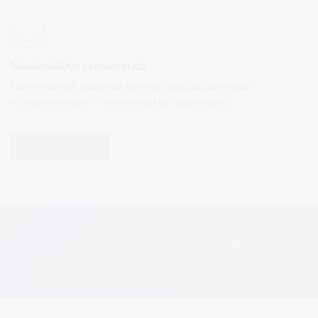
Naujienlaiškio prenumerata
Norite sužinoti naujienas pirmieji, apie jas paskelbus
mūsų svetainėje? Prenumeruokite naujienlaiškį.
PRENUMERUOTI
Visos teisės saugomos. © Druskininkų savivaldybės
administracija. Kopijuoti, dauginti, platinti galima tik gavus
raštišką Druskininkų savivaldybės administracijos sutikimą.