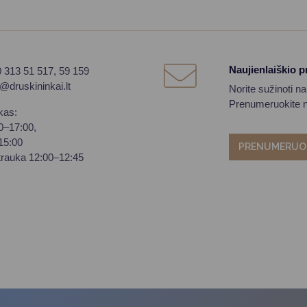
Naujienlaiškio 
0 313 51 517, 59 159
o@druskininkai.lt
Norite sužinoti n
Prenumeruokite na
kas:
00–17:00,
–15:00
PRENUMERUO
trauka 12:00–12:45