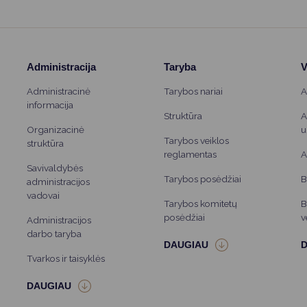
Administracija
Taryba
V
Administracinė
Tarybos nariai
A
informacija
Struktūra
A
Organizacinė
u
Tarybos veiklos
struktūra
reglamentas
A
Savivaldybės
Tarybos posėdžiai
B
administracijos
vadovai
Tarybos komitetų
B
posėdžiai
v
Administracijos
darbo taryba
Tvarkos ir taisyklės