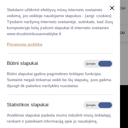
Taryba
Meras
Administracija
Siekdami užtikrinti efektyvų mūsų interneto svetainės
Karjera
DUK
veikimą, jos veikloje naudojame slapukus - (angl. cookies).
Registruokitės priėmi
Administracin
Tęsdami naršymą interneto svetainėje, sutinkate, kad Jūsų
kompiuteryje būtų įrašomi slapukai iš interneto svetainės
Darbotvarkė
Savivaldybės 
PASLAUGOS
DRUSKININKAI
www.druskininkusavivaldybe.lt
vadovai
Kontaktai
Privatumo politika
Planavimo do
Titulinis
Taryba
Gestų kalba
Vicemerai
Korupcijos pre
Būtini slapukai
Įjungta
Išjungta
GESTŲ KALBA
Mero patarėja
Viešieji pirkim
Būtini slapukai įgalina pagrindines tinklapio funkcijas.
Svetainė negali tinkamai veikti be šių slapukų, juos galima
Lygios galim
išjungti tik pakeitus naršyklės nuostatas.
Savivaldybės
projektai
Statistikos slapukai
Įjungta
Išjungta
Finansų valdym
Analitiniai slapukai padeda mums tobulinti mūsų tinklalapį,
renkant ir pateikiant informaciją apie jo naudojimą.
Organizacinė 