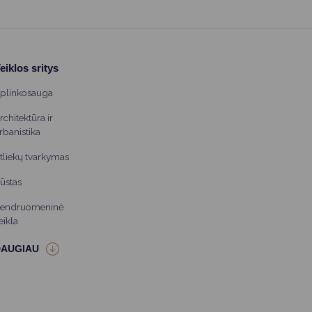
eiklos sritys
plinkosauga
rchitektūra ir
rbanistika
tliekų tvarkymas
ūstas
endruomeninė
eikla