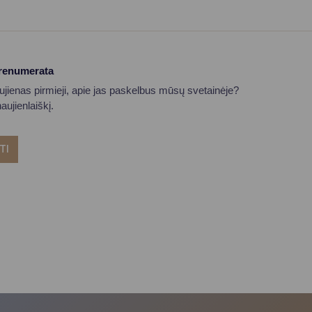
prenumerata
aujienas pirmieji, apie jas paskelbus mūsų svetainėje?
ujienlaiškį.
TI