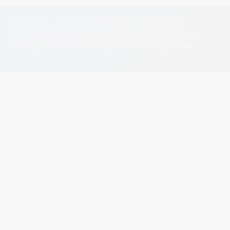
Visos teisės saugomos. © Druskininkų savivaldybės
administracija. Kopijuoti, dauginti, platinti galima tik gavus
raštišką Druskininkų savivaldybės administracijos sutikimą.