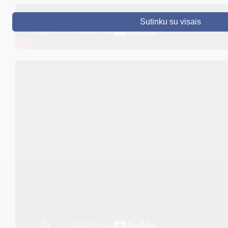
DRUSKININKAI
Sutinku su visais
SKELBIMAI
TURIZMAS
VERSLAS
PROJEKTAI
ŠVIETIMAS
REGISTRACIJA
RENGINIAI