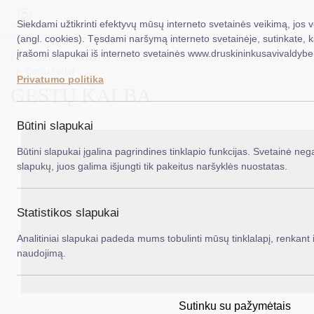
Siekdami užtikrinti efektyvų mūsų interneto svetainės veikimą, jos 
(angl. cookies). Tęsdami naršymą interneto svetainėje, sutinkate, 
įrašomi slapukai iš interneto svetainės www.druskininkusavivaldybe.
EN
Ieš
Titulinis
Taryba
Savivaldybės kontrolės ir audito tarnyba
Gestų kalba
Privatumo politika
GESTŲ KALBA
Taryba
Meras
Būtini slapukai
Administracija
Būtini slapukai įgalina pagrindines tinklapio funkcijas. Svetainė nega
slapukų, juos galima išjungti tik pakeitus naršyklės nuostatas.
Veiklos sritys
Teisinė informacija
Statistikos slapukai
Struktūra ir kontaktinė informacija
Analitiniai slapukai padeda mums tobulinti mūsų tinklalapį, renkant i
naudojimą.
Karjera
DUK
Sutinku su pažymėtais
PASLAUGOS