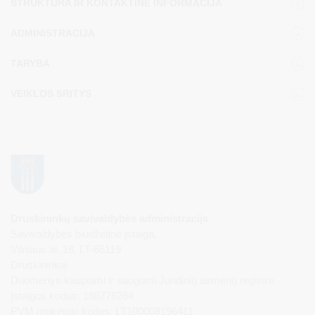
STRUKTŪRA IR KONTAKTINĖ INFORMACIJA
ADMINISTRACIJA
TARYBA
VEIKLOS SRITYS
Druskininkų savivaldybės administracija
Savivaldybės biudžetinė įstaiga,
Vilniaus al. 18, LT-66119
Druskininkai
Duomenys kaupiami ir saugomi Juridinių asmenų registre
Įstaigos kodas: 188776264
PVM mokėtojo kodas: LT100008196411