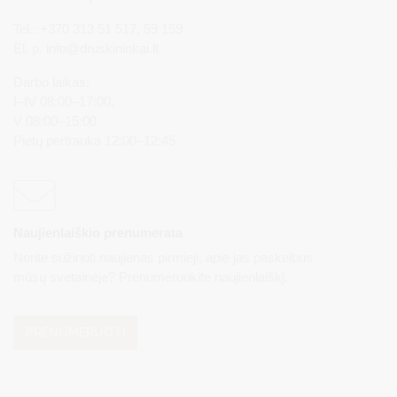
Tel.: +370 313 51 517, 59 159
El. p.
info@druskininkai.lt
Darbo laikas:
I–IV 08:00–17:00,
V 08:00–15:00
Pietų pertrauka 12:00–12:45
Naujienlaiškio prenumerata
Norite sužinoti naujienas pirmieji, apie jas paskelbus
mūsų svetainėje? Prenumeruokite naujienlaiškį.
PRENUMERUOTI