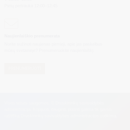
Pietų pertrauka 12:00–12:45
Naujienlaiškio prenumerata
Norite sužinoti naujienas pirmieji, apie jas paskelbus
mūsų svetainėje? Prenumeruokite naujienlaiškį.
PRENUMERUOTI
Visos teisės saugomos. © Druskininkų savivaldybės
administracija. Kopijuoti, dauginti, platinti galima tik gavus
raštišką Druskininkų savivaldybės administracijos sutikimą.