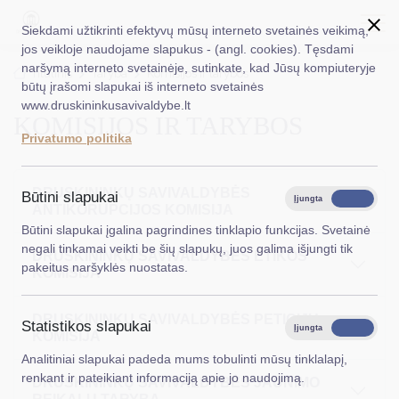
Siekdami užtikrinti efektyvų mūsų interneto svetainės veikimą,
jos veikloje naudojame slapukus - (angl. cookies). Tęsdami
naršymą interneto svetainėje, sutinkate, kad Jūsų kompiuteryje
EN
Ieškoti...
Titulinis
Taryba
Komisijos ir tarybos
būtų įrašomi slapukai iš interneto svetainės
www.druskininkusavivaldybe.lt
KOMISIJOS IR TARYBOS
Taryba
Privatumo politika
Meras
Administracija
DRUSKININKŲ SAVIVALDYBĖS
Būtini slapukai
Įjungta
Išjungta
ANTIKORUPCIJOS KOMISIJA
Veiklos sritys
Būtini slapukai įgalina pagrindines tinklapio funkcijas. Svetainė
negali tinkamai veikti be šių slapukų, juos galima išjungti tik
DRUSKININKŲ SAVIVALDYBĖS ETIKOS
Teisinė informacija
pakeitus naršyklės nuostatas.
KOMISIJA
Struktūra ir kontaktinė informacija
DRUSKININKŲ SAVIVALDYBĖS PETICIJŲ
Statistikos slapukai
Karjera
Įjungta
Išjungta
KOMISIJA
Analitiniai slapukai padeda mums tobulinti mūsų tinklalapį,
DUK
renkant ir pateikiant informaciją apie jo naudojimą.
DRUSKININKŲ SAVIVALDYBĖS JAUNIMO
PASLAUGOS