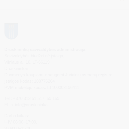
Druskininkų savivaldybės administracija
Savivaldybės biudžetinė įstaiga,
Vilniaus al. 18, LT-66119
Druskininkai
Duomenys kaupiami ir saugomi Juridinių asmenų registre
Įstaigos kodas: 188776264
PVM mokėtojo kodas: LT100008196411
Tel.: +370 313 51 517, 59 159
El. p.
info@druskininkai.lt
Darbo laikas:
I–IV 08:00–17:00,
V 08:00–15:00