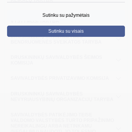
REIKALŲ TARYBA
DRUSKININKAI
Sutinku su pažymėtais
DRUSKININKŲ TURIZMO IR KURORTO
VYSTYMOSI TARYBA
SKELBIMAI
Sutinku su visais
TURIZMAS
DRUSKININKŲ SAVIVALDYBĖS
BENDRUOMENĖS SVEIKATOS TARYBA
VERSLAS
PROJEKTAI
DRUSKININKŲ SAVIVALDYBĖS ŠEIMOS
KOMISIJA
ŠVIETIMAS
SAVIVALDYBĖS PRIVATIZAVIMO KOMISIJA
REGISTRACIJA
RENGINIAI
DRUSKININKŲ SAVIVALDYBĖS
NEVYRIAUSYBINIŲ ORGANIZACIJŲ TARYBA
SAVIVALDYBĖS PATIKĖJIMO TEISE
VALDOMO VALSTYBĖS TURTO PRIPAŽINIMO
NEREIKALINGU ARBA NETINKAMU
(NEGALIMU) NAUDOTI, JO TOLESNIO