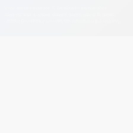
Visos teisės saugomos. © Druskininkų savivaldybės
administracija. Kopijuoti, dauginti, platinti galima tik gavus
raštišką Druskininkų savivaldybės administracijos sutikimą.