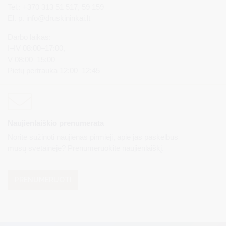
Tel.: +370 313 51 517, 59 159
El. p.
info@druskininkai.lt
Darbo laikas:
I–IV 08:00–17:00,
V 08:00–15:00
Pietų pertrauka 12:00–12:45
Naujienlaiškio prenumerata
Norite sužinoti naujienas pirmieji, apie jas paskelbus
mūsų svetainėje? Prenumeruokite naujienlaiškį.
PRENUMERUOTI