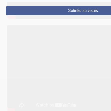
DRUSKININKAI
Sutinku su visais
SKELBIMAI
TURIZMAS
VERSLAS
PROJEKTAI
ŠVIETIMAS
REGISTRACIJA
RENGINIAI