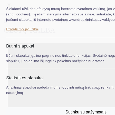
Siekdami užtikrinti efektyvų mūsų interneto svetainės veikimą, jos 
(angl. cookies). Tęsdami naršymą interneto svetainėje, sutinkate, 
įrašomi slapukai iš interneto svetainės www.druskininkusavivaldybe.
EN
Ieš
Titulinis
Švietimas
Švietimo pagalba
Gestų kalba
GESTŲ KALBA
Privatumo politika
Taryba
Meras
Būtini slapukai
Administracija
Būtini slapukai įgalina pagrindines tinklapio funkcijas. Svetainė nega
slapukų, juos galima išjungti tik pakeitus naršyklės nuostatas.
Veiklos sritys
Teisinė informacija
Statistikos slapukai
Struktūra ir kontaktinė informacija
Analitiniai slapukai padeda mums tobulinti mūsų tinklalapį, renkant i
naudojimą.
Karjera
DUK
Sutinku su pažymėtais
PASLAUGOS