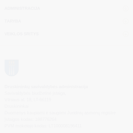
ADMINISTRACIJA
TARYBA
VEIKLOS SRITYS
Druskininkų savivaldybės administracija
Savivaldybės biudžetinė įstaiga,
Vilniaus al. 18, LT-66119
Druskininkai
Duomenys kaupiami ir saugomi Juridinių asmenų registre
Įstaigos kodas: 188776264
PVM mokėtojo kodas: LT100008196411