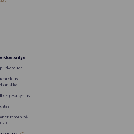
i.lt
eiklos sritys
plinkosauga
rchitektūra ir
rbanistika
tliekų tvarkymas
ūstas
endruomeninė
eikla