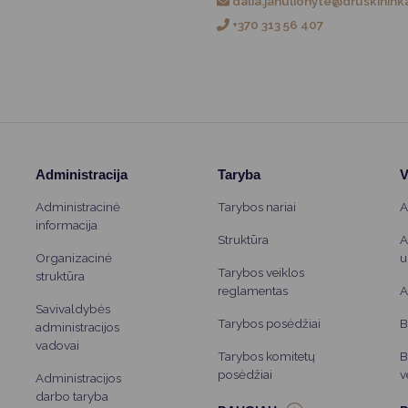
dalia.janulionyte@druskininka
Vartotojų teisių apsauga
+370 313 56 407
Pranešėjų apsauga
Asmens duomenų apsauga
Administracija
Taryba
V
Administracinė
Tarybos nariai
A
informacija
Struktūra
A
Organizacinė
u
Tarybos veiklos
struktūra
reglamentas
A
Savivaldybės
Tarybos posėdžiai
B
administracijos
vadovai
Tarybos komitetų
B
posėdžiai
v
Administracijos
darbo taryba