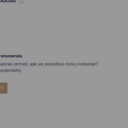
prenumerata
aujienas pirmieji, apie jas paskelbus mūsų svetainėje?
ujienlaiškį.
TI