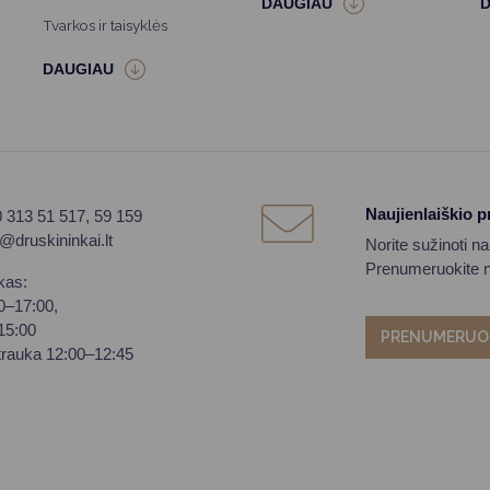
Tvarkos ir taisyklės
Naujienlaiškio 
0 313 51 517, 59 159
o@druskininkai.lt
Norite sužinoti n
Prenumeruokite na
kas:
00–17:00,
–15:00
PRENUMERUO
trauka 12:00–12:45