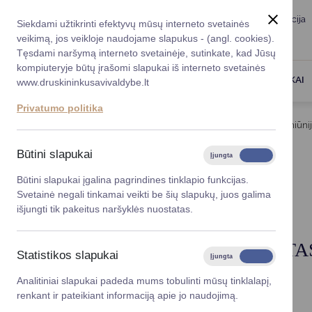
Taryba
Meras
Administracija
Siekdami užtikrinti efektyvų mūsų interneto svetainės
Karjera
DUK
veikimą, jos veikloje naudojame slapukus - (angl. cookies).
Registruokitės priėmi
Administracin
Tęsdami naršymą interneto svetainėje, sutinkate, kad Jūsų
kompiuteryje būtų įrašomi slapukai iš interneto svetainės
Darbotvarkė
Savivaldybės 
PASLAUGOS
DRUSKININKAI
www.druskininkusavivaldybe.lt
vadovai
Kontaktai
Privatumo politika
Planavimo do
Titulinis
Struktūra ir kontaktinė informacija
Seniūni
Vicemerai
Korupcijos pre
Būtini slapukai
Įjungta
Išjungta
Mero patarėja
Viešieji pirkim
KONTAKTAI
Būtini slapukai įgalina pagrindines tinklapio funkcijas.
Svetainė negali tinkamai veikti be šių slapukų, juos galima
Lygios galim
išjungti tik pakeitus naršyklės nuostatas.
Savivaldybės
projektai
ATSAKINGAS SPECIALISTA
Statistikos slapukai
Įjungta
Išjungta
Finansų valdym
Analitiniai slapukai padeda mums tobulinti mūsų tinklalapį,
Antanas Krancevičius
renkant ir pateikiant informaciją apie jo naudojimą.
Organizacinė 