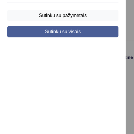
antanas.krancevicius@druskininkai.lt
+370 313 43 360
Sutinku su pažymėtais
Sutinku su visais
Paslaugos
Struktūra ir kontaktinė
informacija
Gyvenamosios
Asmenų
vietos deklaravimas
aptarnavimas
Civilinės būklės
Kontaktai
aktų įrašai
Konsultavimasis su
Vaikas +
visuomene
Socialinė apsauga
Valdymo struktūros
ir parama
schema
Verslo licencijos ir