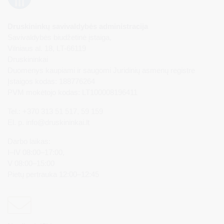
Druskininkų savivaldybės administracija
Savivaldybės biudžetinė įstaiga,
Vilniaus al. 18, LT-66119
Druskininkai
Duomenys kaupiami ir saugomi Juridinių asmenų registre
Įstaigos kodas: 188776264
PVM mokėtojo kodas: LT100008196411
Tel.: +370 313 51 517, 59 159
El. p.
info@druskininkai.lt
Darbo laikas:
I–IV 08:00–17:00,
V 08:00–15:00
Pietų pertrauka 12:00–12:45