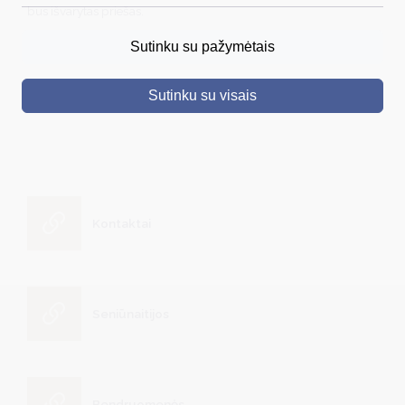
bus išvarytas priešas.
DRUSKININKAI
Plačiau
Sutinku su pažymėtais
SKELBIMAI
Sutinku su visais
TURIZMAS
VERSLAS
PROJEKTAI
ŠVIETIMAS
Kontaktai
REGISTRACIJA
RENGINIAI
Seniūnaitijos
Bendruomenės