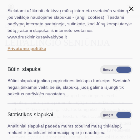
Siekdami užtikrinti efektyvų mūsų interneto svetainės veikimą,
jos veikloje naudojame slapukus - (angl. cookies). Tęsdami
naršymą interneto svetainėje, sutinkate, kad Jūsų kompiuteryje
EN
Ieškoti...
Titulinis
Struktūra ir kontaktinė informacija
Seniūnijos
būtų įrašomi slapukai iš interneto svetainės
Leipalingio seniūnija
www.druskininkusavivaldybe.lt
LEIPALINGIO SENIŪNIJA
Taryba
Privatumo politika
Meras
Administracija
Būtini slapukai
Įjungta
Išjungta
Veiklos sritys
Būtini slapukai įgalina pagrindines tinklapio funkcijas. Svetainė
negali tinkamai veikti be šių slapukų, juos galima išjungti tik
Istorija.
XVIa.pr. iš stambaus dvaro Dzūkijos Užnemunėje,
Teisinė informacija
pakeitus naršyklės nuostatas.
buvusiose jotvingių žemėse, išaugo Leipalingio miestelis.
Leipalingis pirmą kartą paminėtas 1503m. balandžio 7d., kai
Struktūra ir kontaktinė informacija
Lietuvos Didžiosios Kunigaikštystės kunigaikštis Aleksandras savo
Statistikos slapukai
Karjera
Įjungta
Išjungta
privilegija valdininkui Jonui Teodorui Pliuškovui, pabėgusiam iš
Maskvos kunigaikščio IvanoIII užimtos Smolensko žemės, suteikia
Analitiniai slapukai padeda mums tobulinti mūsų tinklalapį,
DUK
prieglobstį - užleidžia Leipalingio dvarą( Lepuniki) su nelaisvąją
renkant ir pateikiant informaciją apie jo naudojimą.
šeimyna, gyvuliais, žmonėmis, ežerais, lig to laiko kol iš jo tėviškės
PASLAUGOS