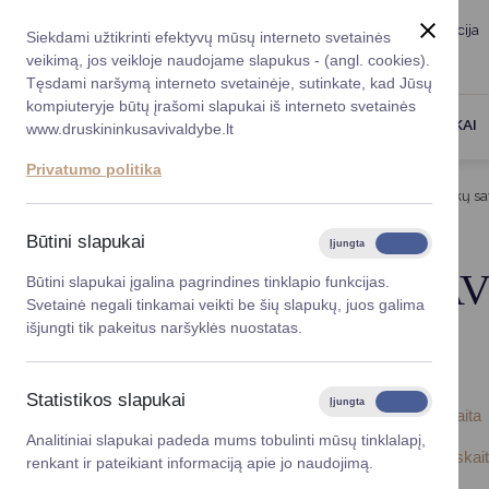
Taryba
Meras
Administracija
Siekdami užtikrinti efektyvų mūsų interneto svetainės
Karjera
DUK
veikimą, jos veikloje naudojame slapukus - (angl. cookies).
Registruokitės priėmi
Administracin
Tęsdami naršymą interneto svetainėje, sutinkate, kad Jūsų
kompiuteryje būtų įrašomi slapukai iš interneto svetainės
Darbotvarkė
Savivaldybės 
PASLAUGOS
DRUSKININKAI
www.druskininkusavivaldybe.lt
vadovai
Kontaktai
Privatumo politika
Planavimo do
Titulinis
Meras
Veiklos ataskaitos
Druskininkų sa
Vicemerai
Korupcijos pre
Būtini slapukai
Įjungta
Išjungta
Mero patarėja
Viešieji pirkim
DRUSKININKŲ SAV
Būtini slapukai įgalina pagrindines tinklapio funkcijas.
Svetainė negali tinkamai veikti be šių slapukų, juos galima
Lygios galim
RINKINYS
išjungti tik pakeitus naršyklės nuostatas.
Savivaldybės
projektai
Statistikos slapukai
Įjungta
Išjungta
Druskininkų savivaldybės 2024 metų veiklos ataskaita
Finansų valdym
Analitiniai slapukai padeda mums tobulinti mūsų tinklalapį,
Druskininkų savivaldybės 2024 metų finansinių ataskait
renkant ir pateikiant informaciją apie jo naudojimą.
Organizacinė 