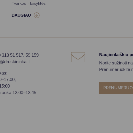
Tvarkos ir taisyklės
Naujienlaiškio 
0 313 51 517, 59 159
o@druskininkai.lt
Norite sužinoti n
Prenumeruokite na
kas:
00–17:00,
–15:00
PRENUMERUO
trauka 12:00–12:45