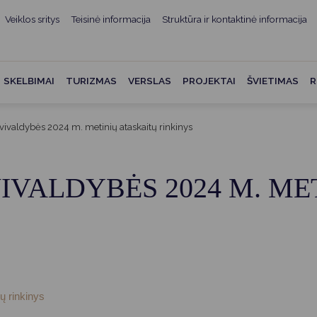
Veiklos sritys
Teisinė informacija
Struktūra ir kontaktinė informacija
mui
ė informacija
Teisės aktai
Struktūra ir kontaktinė
informacija
administracijos
Norminiai teisės aktai
SKELBIMAI
TURIZMAS
VERSLAS
PROJEKTAI
ŠVIETIMAS
R
Asmenų aptarnavimas
Teisės aktų projektai
kumentai
Konsultavimasis su
vivaldybės 2024 m. metinių ataskaitų rinkinys
Mero potvarkiai
visuomene
vencija
Tyrimai ir analizės
Savivaldybės įstaigos
ai
IVALDYBĖS 2024 M. ME
Valstybės garantuojama
Darbo grupės ir komisijos
ybės
teisinė pagalba
Seniūnijos
 remiami
Teisės aktų pažeidimai
Nuorodos
Galiojančio teisinio
as ir apskaita
reguliavimo poveikio ex post
vertinimas
ų rinkinys
struktūra