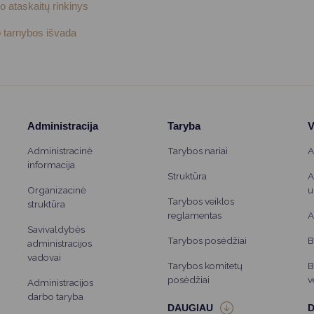
Vartotojų teisių apsauga
 ataskaitų rinkinys
Pranešėjų apsauga
o tarnybos išvada
Asmens duomenų apsauga
Administracija
Taryba
V
Administracinė
Tarybos nariai
A
informacija
Struktūra
A
Organizacinė
u
Tarybos veiklos
struktūra
reglamentas
A
Savivaldybės
Tarybos posėdžiai
B
administracijos
vadovai
Tarybos komitetų
B
posėdžiai
v
Administracijos
darbo taryba