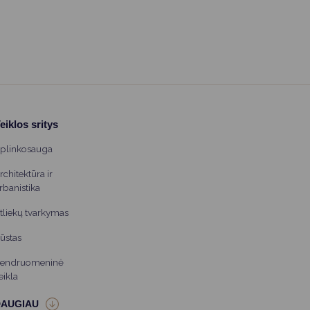
eiklos sritys
plinkosauga
rchitektūra ir
rbanistika
tliekų tvarkymas
ūstas
endruomeninė
eikla