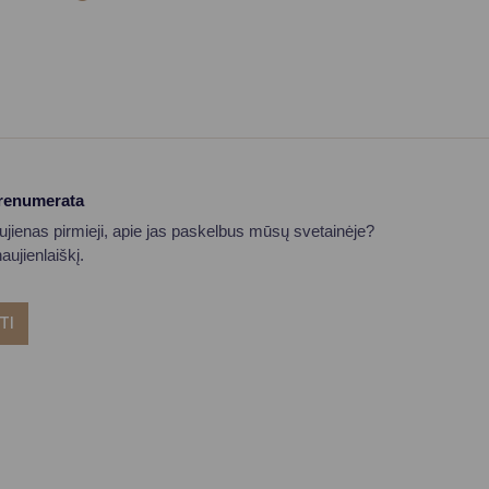
prenumerata
aujienas pirmieji, apie jas paskelbus mūsų svetainėje?
ujienlaiškį.
TI