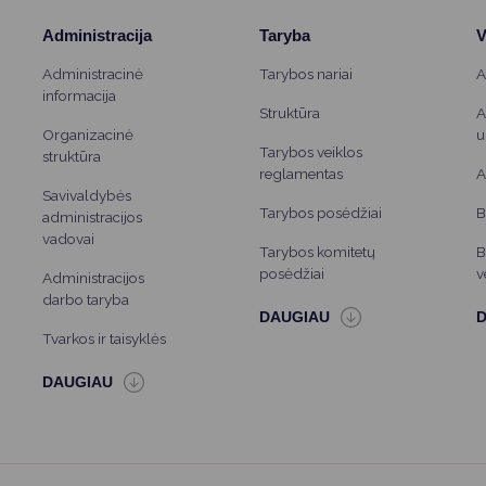
Vartotojų teisių apsauga
Administracija
Taryba
V
Pranešėjų apsauga
Administracinė
Tarybos nariai
A
Asmens duomenų apsauga
informacija
Struktūra
A
Organizacinė
u
Tarybos veiklos
struktūra
reglamentas
A
Savivaldybės
Tarybos posėdžiai
B
administracijos
vadovai
Tarybos komitetų
B
posėdžiai
v
Administracijos
darbo taryba
Tvarkos ir taisyklės