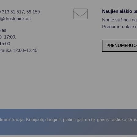
Naujienlaiškio 
0 313 51 517, 59 159
o@druskininkai.lt
Norite sužinoti n
Prenumeruokite na
kas:
00–17:00,
–15:00
PRENUMERUO
trauka 12:00–12:45
istracija. Kopijuoti, dauginti, platinti galima tik gavus raštišką Dru