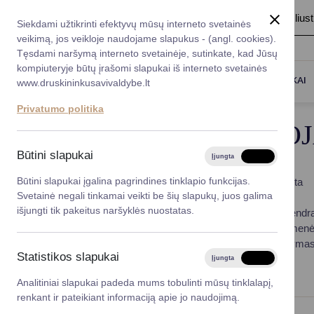
A
Šriftas:
A
A
Fonas:
Baltas
Juoda
Ilius
Taryba
Meras
Administracija
Siekdami užtikrinti efektyvų mūsų interneto svetainės
Karjera
DUK
veikimą, jos veikloje naudojame slapukus - (angl. cookies).
*}
Registruokitės priėmi
Administracin
Tęsdami naršymą interneto svetainėje, sutinkate, kad Jūsų
kompiuteryje būtų įrašomi slapukai iš interneto svetainės
Titulinis
Meras
Kuruojamos sritys
Darbotvarkė
Savivaldybės 
PASLAUGOS
DRUSKININKAI
www.druskininkusavivaldybe.lt
vadovai
Kontaktai
Privatumo politika
Planavimo do
KURUOJ
Vicemerai
Korupcijos pre
Būtini slapukai
Įjungta
Išjungta
Mero patarėja
Viešieji pirkim
Būtini slapukai įgalina pagrindines tinklapio funkcijas.
Finansai ir apskaita
Svetainė negali tinkamai veikti be šių slapukų, juos galima
Socialinė parama
Lygios galim
išjungti tik pakeitus naršyklės nuostatas.
Tarpinstitucinis bend
Asmens ir visuomenė
Savivaldybės
Dokumentų valdymas i
projektai
Statistikos slapukai
Įjungta
Išjungta
Finansų valdym
Analitiniai slapukai padeda mums tobulinti mūsų tinklalapį,
renkant ir pateikiant informaciją apie jo naudojimą.
Organizacinė 