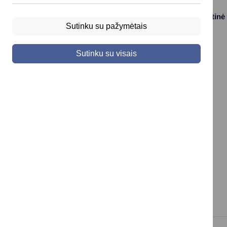
Paslaugos
Struktūra ir kontaktinė
informacija
Sutinku su pažymėtais
Gyvenamosios
Asmenų
vietos deklaravimas
Sutinku su visais
aptarnavimas
Civilinės būklės
Kontaktai
aktų įrašai
Konsultavimasis su
Vaikas +
visuomene
Socialinė apsauga
Valdymo struktūros
ir parama
schema
Verslo licencijos ir
Savivaldybės
leidimai
įstaigos