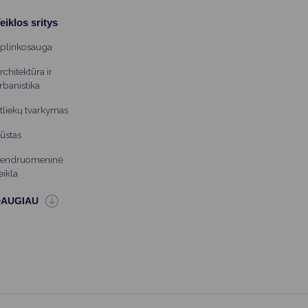
eiklos sritys
plinkosauga
rchitektūra ir
rbanistika
tliekų tvarkymas
ūstas
endruomeninė
eikla