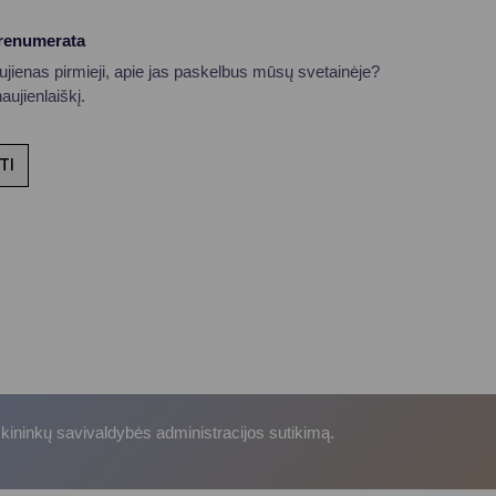
prenumerata
aujienas pirmieji, apie jas paskelbus mūsų svetainėje?
ujienlaiškį.
TI
skininkų savivaldybės administracijos sutikimą.