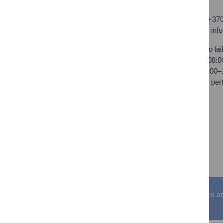
Druskininkų savivaldybės
Tel.: +37
administracija
El. p.
inf
Savivaldybės biudžetinė
Darbo lai
įstaiga,
I–IV 08:
Vilniaus al. 18, LT-66119
V 08:00
Druskininkai
Pietų per
Duomenys kaupiami ir
saugomi Juridinių asmenų
registre
Įstaigos kodas: 188776264
PVM mokėtojo kodas:
LT100008196411
Visos teisės saugomos. © Druskininkų savivaldybės admin