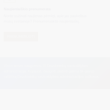
Naujienlaiškio prenumerata
Norite sužinoti naujienas pirmieji, apie jas paskelbus
mūsų svetainėje? Prenumeruokite naujienlaiškį.
PRENUMERUOTI
Visos teisės saugomos. © Druskininkų savivaldybės
administracija. Kopijuoti, dauginti, platinti galima tik gavus
raštišką Druskininkų savivaldybės administracijos sutikimą.