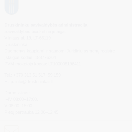
Druskininkų savivaldybės administracija
Savivaldybės biudžetinė įstaiga,
Vilniaus al. 18, LT-66119
Druskininkai
Duomenys kaupiami ir saugomi Juridinių asmenų registre
Įstaigos kodas: 188776264
PVM mokėtojo kodas: LT100008196411
Tel.: +370 313 51 517, 59 159
El. p.
info@druskininkai.lt
Darbo laikas:
I–IV 08:00–17:00,
V 08:00–15:00
Pietų pertrauka 12:00–12:45