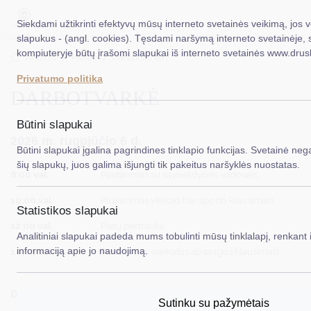
Siekdami užtikrinti efektyvų mūsų interneto svetainės veikimą, jos
slapukus - (angl. cookies). Tęsdami naršymą interneto svetainėje, 
kompiuteryje būtų įrašomi slapukai iš interneto svetainės www.drus
EN
Ieškoti.
Titulinis
Meras
Darbotvarkė
Privatumo politika
DARBOTVARKĖ
Taryba
Meras
Būtini slapukai
2026 m. rugpjūčio 6 d.
Administracija
Būtini slapukai įgalina pagrindines tinklapio funkcijas. Svetainė nega
šių slapukų, juos galima išjungti tik pakeitus naršyklės nuostatas.
Veiklos sritys
8:00 val.
Pasitarimas su savivaldybės vadovais
10:00 val.
Pasitarimas viešojo transporto klausimais
Teisinė informacija
Statistikos slapukai
12:00 val.
Pietų pertrauka
Struktūra ir kontaktinė informacija
Analitiniai slapukai padeda mums tobulinti mūsų tinklalapį, renkant i
informaciją apie jo naudojimą.
14:00 val.
Pasitarimas sveikatos apsaugos klausimais
Karjera
DUK
Darbotvarkė gali būti keičiama.
Sutinku su pažymėtais
PASLAUGOS