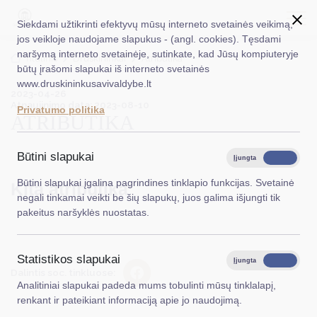
Siekdami užtikrinti efektyvų mūsų interneto svetainės veikimą,
jos veikloje naudojame slapukus - (angl. cookies). Tęsdami
naršymą interneto svetainėje, sutinkate, kad Jūsų kompiuteryje
EN
Ieškoti...
Titulinis
Druskininkai
Atributika
būtų įrašomi slapukai iš interneto svetainės
www.druskininkusavivaldybe.lt
2023-04-26
Taryba
Atnaujinimo data: 2023-08-10
Privatumo politika
ATRIBUTIKA
Meras
Administracija
Būtini slapukai
Įjungta
Išjungta
Veiklos sritys
Būtini slapukai įgalina pagrindines tinklapio funkcijas. Svetainė
Kita atributika
negali tinkamai veikti be šių slapukų, juos galima išjungti tik
Teisinė informacija
pakeitus naršyklės nuostatas.
Struktūra ir kontaktinė informacija
Statistikos slapukai
Karjera
Įjungta
Išjungta
Dalintis soc. tinkluose:
Analitiniai slapukai padeda mums tobulinti mūsų tinklalapį,
DUK
renkant ir pateikiant informaciją apie jo naudojimą.
PASLAUGOS