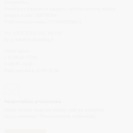
Druskininkai
Duomenys kaupiami ir saugomi Juridinių asmenų registre
Įstaigos kodas: 188776264
PVM mokėtojo kodas: LT100008196411
Tel.: +370 313 51 517, 59 159
El. p.
info@druskininkai.lt
Darbo laikas:
I–IV 08:00–17:00,
V 08:00–15:00
Pietų pertrauka 12:00–12:45
Naujienlaiškio prenumerata
Norite sužinoti naujienas pirmieji, apie jas paskelbus
mūsų svetainėje? Prenumeruokite naujienlaiškį.