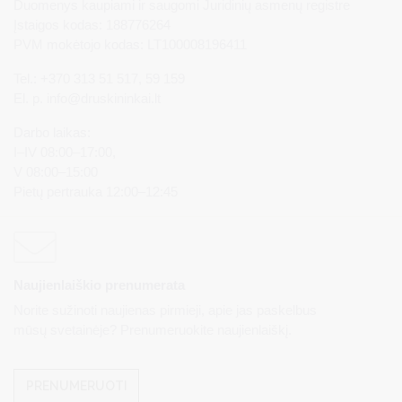
Duomenys kaupiami ir saugomi Juridinių asmenų registre
Įstaigos kodas: 188776264
PVM mokėtojo kodas: LT100008196411
Tel.: +370 313 51 517, 59 159
El. p.
info@druskininkai.lt
Darbo laikas:
I–IV 08:00–17:00,
V 08:00–15:00
Pietų pertrauka 12:00–12:45
Naujienlaiškio prenumerata
Norite sužinoti naujienas pirmieji, apie jas paskelbus
mūsų svetainėje? Prenumeruokite naujienlaiškį.
PRENUMERUOTI