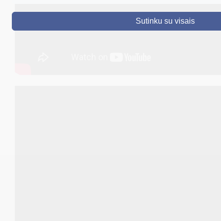
DRUSKININKAI
Sutinku su visais
SKELBIMAI
TURIZMAS
VERSLAS
PROJEKTAI
ŠVIETIMAS
REGISTRACIJA
RENGINIAI