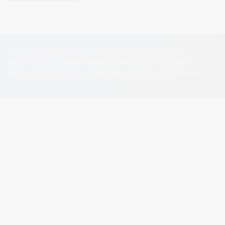
Visos teisės saugomos. © Druskininkų savivaldybės
administracija. Kopijuoti, dauginti, platinti galima tik gavus
raštišką Druskininkų savivaldybės administracijos sutikimą.