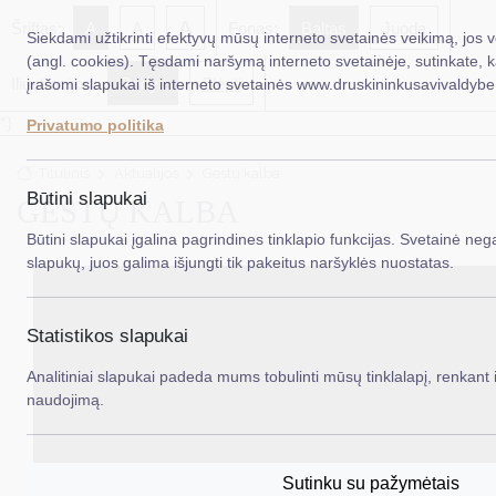
A
Šriftas:
A
A
Fonas:
Baltas
Juoda
Siekdami užtikrinti efektyvų mūsų interneto svetainės veikimą, jos 
(angl. cookies). Tęsdami naršymą interneto svetainėje, sutinkate, 
Iliustracijos:
Rodyti
Slėpti
įrašomi slapukai iš interneto svetainės www.druskininkusavivaldybe.
EN
Ieš
*}
Privatumo politika
Taryba
Titulinis
Aktualijos
Gestų kalba
Meras
Būtini slapukai
GESTŲ KALBA
Administracija
Būtini slapukai įgalina pagrindines tinklapio funkcijas. Svetainė nega
slapukų, juos galima išjungti tik pakeitus naršyklės nuostatas.
Veiklos sritys
Teisinė informacija
Statistikos slapukai
Struktūra ir kontaktinė informacija
Analitiniai slapukai padeda mums tobulinti mūsų tinklalapį, renkant i
naudojimą.
Karjera
DUK
Sutinku su pažymėtais
PASLAUGOS