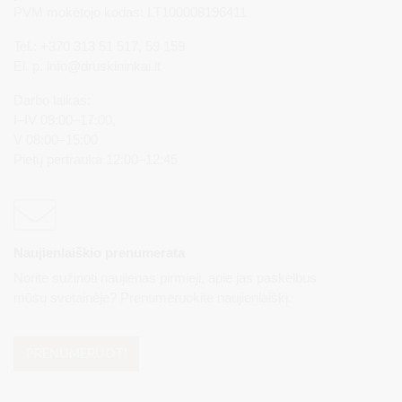
PVM mokėtojo kodas: LT100008196411
Tel.: +370 313 51 517, 59 159
El. p.
info@druskininkai.lt
Darbo laikas:
I–IV 08:00–17:00,
V 08:00–15:00
Pietų pertrauka 12:00–12:45
Naujienlaiškio prenumerata
Norite sužinoti naujienas pirmieji, apie jas paskelbus
mūsų svetainėje? Prenumeruokite naujienlaiškį.
PRENUMERUOTI