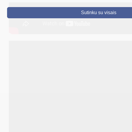
DRUSKININKAI
Sutinku su visais
SKELBIMAI
TURIZMAS
VERSLAS
PROJEKTAI
ŠVIETIMAS
REGISTRACIJA
RENGINIAI