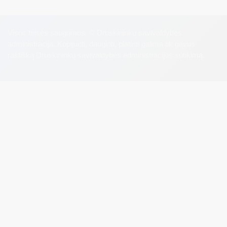
Visos teisės saugomos. © Druskininkų savivaldybės
administracija. Kopijuoti, dauginti, platinti galima tik gavus
raštišką Druskininkų savivaldybės administracijos sutikimą.