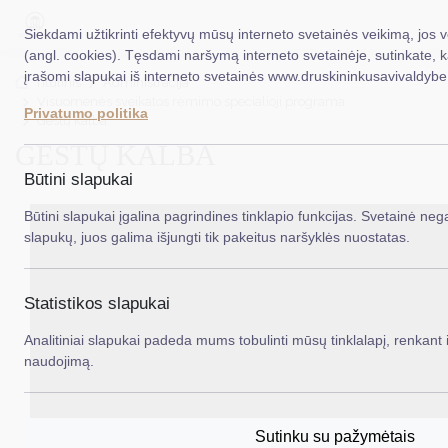
Siekdami užtikrinti efektyvų mūsų interneto svetainės veikimą, jos 
(angl. cookies). Tęsdami naršymą interneto svetainėje, sutinkate, 
įrašomi slapukai iš interneto svetainės www.druskininkusavivaldybe.
EN
Ieš
Titulinis
Administracija
Visuomenės sveikatos rėmimo specialioji programa
Privatumo politika
Gestų kalba
Taryba
GESTŲ KALBA
Meras
Būtini slapukai
Administracija
Būtini slapukai įgalina pagrindines tinklapio funkcijas. Svetainė nega
slapukų, juos galima išjungti tik pakeitus naršyklės nuostatas.
Veiklos sritys
Teisinė informacija
Statistikos slapukai
Struktūra ir kontaktinė informacija
Analitiniai slapukai padeda mums tobulinti mūsų tinklalapį, renkant i
naudojimą.
Karjera
DUK
Sutinku su pažymėtais
PASLAUGOS