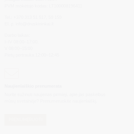
PVM mokėtojo kodas: LT100008196411
Tel.: +370 313 51 517, 59 159
El. p.
info@druskininkai.lt
Darbo laikas:
I–IV 08:00–17:00,
V 08:00–15:00
Pietų pertrauka 12:00–12:45
Naujienlaiškio prenumerata
Norite sužinoti naujienas pirmieji, apie jas paskelbus
mūsų svetainėje? Prenumeruokite naujienlaiškį.
PRENUMERUOTI