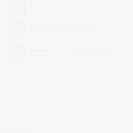
Atsparumo korupcijai lygio nustatymas 2024 m.
Korupcijos pasireiškimo tikimybė
Korupcijos rizikos analizės atlikimo tvarkos
aprašas
Antikorupcinio elgesio kodeksas
Asmenų atsakingų už korupcijos prevenciją Druskininkų
savivaldybėje sąrašas
PASLAUGOS