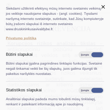
Siekdami užtikrinti efektyvų mūsų interneto svetainės veikimą,
jos veikloje naudojame slapukus - (angl. cookies). Tęsdami
naršymą interneto svetainėje, sutinkate, kad Jūsų kompiuteryje
EN
Ieškoti...
Titulinis
Administracija
Korupcijos prevencija
būtų įrašomi slapukai iš interneto svetainės
KORUPCIJOS PREVENCIJA
www.druskininkusavivaldybe.lt
Taryba
Privatumo politika
Meras
Korupcijos rizikos analizės tikslas
–
antikorupciniu požiūriu įvertinti
Administracija
Būtini slapukai
savivaldybės veiklos sritį ar procesą,
Įjungta
Išjungta
apimančius vieno ar kelių viešojo
Veiklos sritys
Būtini slapukai įgalina pagrindines tinklapio funkcijas. Svetainė
sektoriaus subjektų veiklą, siekiant
negali tinkamai veikti be šių slapukų, juos galima išjungti tik
Teisinė informacija
nustatyti korupcijos rizikos veiksnius,
pakeitus naršyklės nuostatas.
galinčius sudaryti prielaidas
Struktūra ir kontaktinė informacija
darbuotojams ar kitiems asmenims
padaryti korupcinio pobūdžio teisės
Statistikos slapukai
Karjera
Įjungta
Išjungta
pažeidimus ir pateikti rekomendacinio
Analitiniai slapukai padeda mums tobulinti mūsų tinklalapį,
DUK
pobūdžio pasiūlymus, skirtus nustatytai
renkant ir pateikiant informaciją apie jo naudojimą.
korupcijos rizikai sumažinti ir (ar)
PASLAUGOS