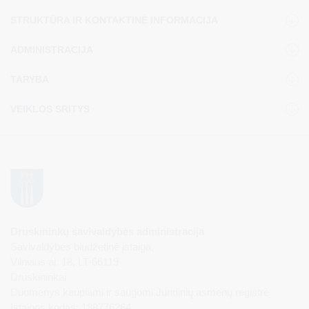
STRUKTŪRA IR KONTAKTINĖ INFORMACIJA
ADMINISTRACIJA
TARYBA
VEIKLOS SRITYS
Druskininkų savivaldybės administracija
Savivaldybės biudžetinė įstaiga,
Vilniaus al. 18, LT-66119
Druskininkai
Duomenys kaupiami ir saugomi Juridinių asmenų registre
Įstaigos kodas: 188776264