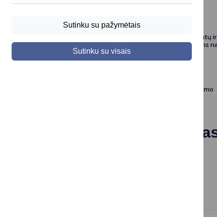
Sutinku su pažymėtais
Melioracijos statinių techninių dokumentų ir
melioruotos žemės savininkams ir kitiems 
Sutinku su visais
Dėl bebrų populiacijos gausos reguliavimo
Atsakingas specialista
Dangirdas Lukoševičius
+370 313 52 117
,
dangirdas.lukosevicius@druskininkai.lt