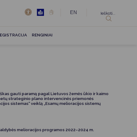
EN
Ieškoti...
EGISTRACIJA
RENGINIAI
aiškas gauti paramą pagal Lietuvos žemės ūkio ir kaimo
etų strateginio plano intervencinės priemonės
racijos sistemas“ veiklą „Esamų melioracijos sistemų
ivaldybės melioracijos programos 2022–2024 m.