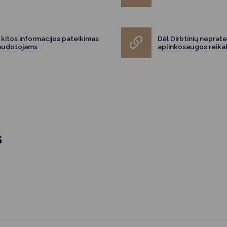
Vartotojų teisių apsauga
Pranešėjų apsauga
 kitos informacijos pateikimas
Dėl Dirbtinių neprate
Asmens duomenų apsauga
naudotojams
aplinkosaugos reikal
s