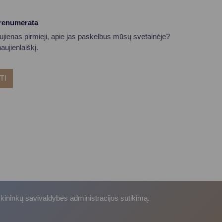
prenumerata
aujienas pirmieji, apie jas paskelbus mūsų svetainėje?
ujienlaiškį.
TI
skininkų savivaldybės administracijos sutikimą.