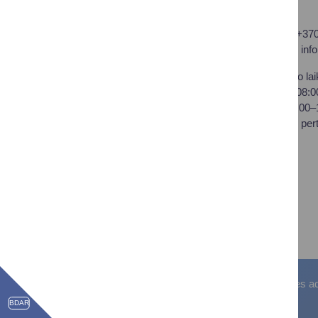
Druskininkų savivaldybės
Tel.: +37
administracija
El. p.
inf
Savivaldybės biudžetinė
Darbo lai
įstaiga,
I–IV 08:
Vilniaus al. 18, LT-66119
V 08:00
Druskininkai
Pietų per
Duomenys kaupiami ir
saugomi Juridinių asmenų
registre
Įstaigos kodas: 188776264
PVM mokėtojo kodas:
LT100008196411
Visos teisės saugomos. © Druskininkų savivaldybės admin
BDAR