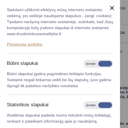
Taryba
Meras
Administracija
Siekdami užtikrinti efektyvų mūsų interneto svetainės
Karjera
DUK
veikimą, jos veikloje naudojame slapukus - (angl. cookies).
Registruokitės priėmi
Administracin
Tęsdami naršymą interneto svetainėje, sutinkate, kad Jūsų
kompiuteryje būtų įrašomi slapukai iš interneto svetainės
Darbotvarkė
Savivaldybės 
PASLAUGOS
DRUSKININKAI
www.druskininkusavivaldybe.lt
vadovai
Kontaktai
Privatumo politika
Planavimo do
Titulinis
Veiklos sritys
Žemės ūkis
Melioracija
Vicemerai
Korupcijos pre
Būtini slapukai
Įjungta
Išjungta
MELIORACIJA
Mero patarėja
Viešieji pirkim
Būtini slapukai įgalina pagrindines tinklapio funkcijas.
Svetainė negali tinkamai veikti be šių slapukų, juos galima
Lygios galim
išjungti tik pakeitus naršyklės nuostatas.
Kvietimas teikti paraiškas gauti paramą pag
plėtros 2023–2027 metų strateginio plano 
Savivaldybės
„Investicijos į melioracijos sistemas“ veikl
projektai
įdiegimas į esamas rekons
Statistikos slapukai
Įjungta
Išjungta
Finansų valdym
Analitiniai slapukai padeda mums tobulinti mūsų tinklalapį,
renkant ir pateikiant informaciją apie jo naudojimą.
Organizacinė 
Melioracijos sistemoms atnaujinti – 11 mln. 