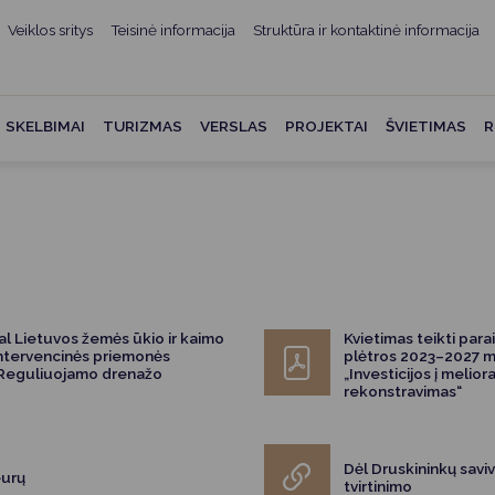
Veiklos sritys
Teisinė informacija
Struktūra ir kontaktinė informacija
mui
ė informacija
Teisės aktai
Struktūra ir kontaktinė
informacija
administracijos
Norminiai teisės aktai
SKELBIMAI
TURIZMAS
VERSLAS
PROJEKTAI
ŠVIETIMAS
R
Asmenų aptarnavimas
Teisės aktų projektai
kumentai
Konsultavimasis su
Mero potvarkiai
visuomene
vencija
Tyrimai ir analizės
Savivaldybės įstaigos
ai
Valstybės garantuojama
Darbo grupės ir komisijos
ybės
teisinė pagalba
al Lietuvos žemės ūkio ir kaimo
Kvietimas teikti par
Seniūnijos
intervencinės priemonės
plėtros 2023–2027 m
 remiami
Teisės aktų pažeidimai
ą „Reguliuojamo drenažo
„Investicijos į melio
Nuorodos
rekonstravimas“
Galiojančio teisinio
as ir apskaita
reguliavimo poveikio ex post
vertinimas
Dėl Druskininkų sav
struktūra
eurų
tvirtinimo