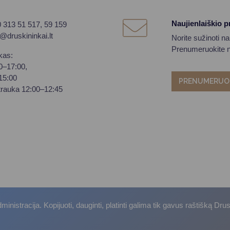
Naujienlaiškio 
0 313 51 517, 59 159
o@druskininkai.lt
Norite sužinoti n
Prenumeruokite na
kas:
00–17:00,
–15:00
PRENUMERUO
trauka 12:00–12:45
istracija. Kopijuoti, dauginti, platinti galima tik gavus raštišką Dru