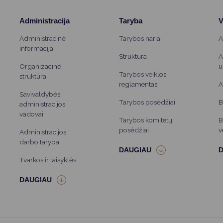
Administracija
Taryba
V
Administracinė
Tarybos nariai
A
informacija
Struktūra
A
Organizacinė
u
Tarybos veiklos
struktūra
reglamentas
A
Savivaldybės
Tarybos posėdžiai
B
administracijos
vadovai
Tarybos komitetų
B
posėdžiai
v
Administracijos
darbo taryba
Tvarkos ir taisyklės