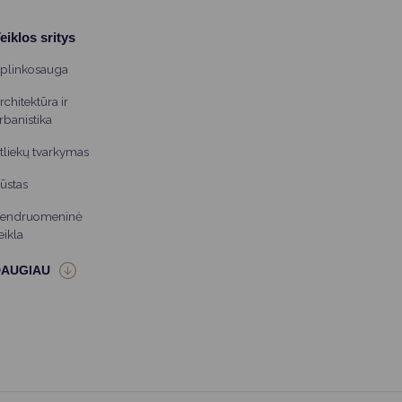
eiklos sritys
plinkosauga
rchitektūra ir
rbanistika
tliekų tvarkymas
ūstas
endruomeninė
eikla