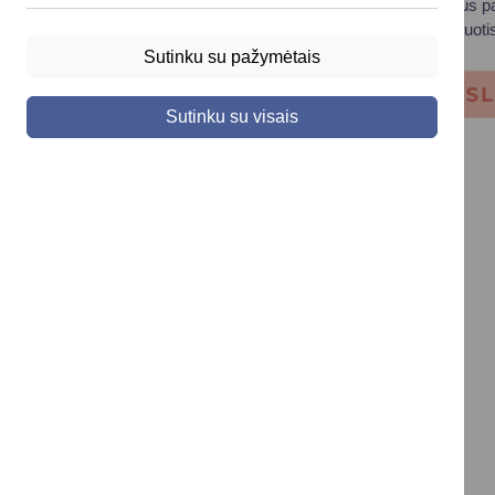
Ši prevencinė programa yra skirta nustatyto amžiaus pac
būtinus tyrimus ir, jei reikia, išduos siuntimą konsultuot
Sutinku su pažymėtais
Sutinku su visais