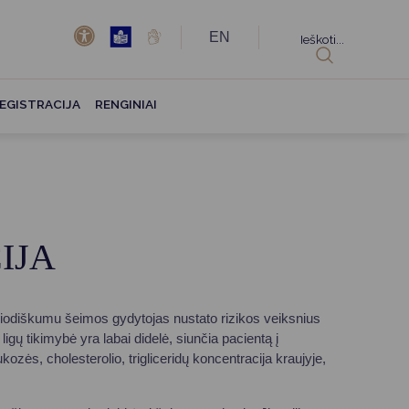
EN
Ieškoti...
EGISTRACIJA
RENGINIAI
IJA
eriodiškumu šeimos gydytojas nustato rizikos veiksnius
 ligų tikimybė yra labai didelė, siunčia pacientą į
ozės, cholesterolio, trigliceridų koncentracija kraujyje,