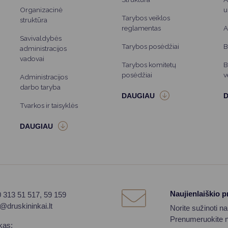
Organizacinė
u
Tarybos veiklos
struktūra
reglamentas
A
Savivaldybės
Tarybos posėdžiai
B
administracijos
vadovai
Tarybos komitetų
B
posėdžiai
v
Administracijos
darbo taryba
Tvarkos ir taisyklės
Naujienlaiškio 
0 313 51 517, 59 159
o@druskininkai.lt
Norite sužinoti n
Prenumeruokite na
kas: