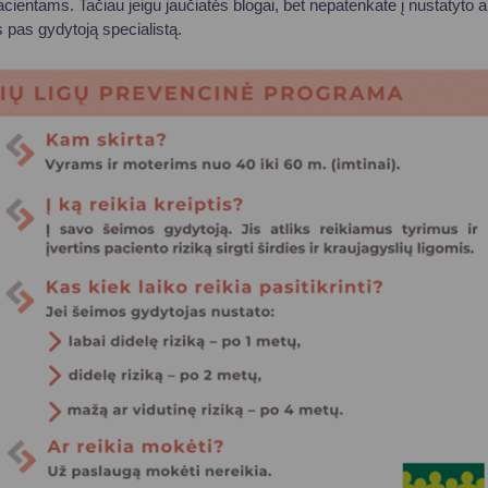
Vartotojų teisių apsauga
ientams. Tačiau jeigu jaučiatės blogai, bet nepatenkate į nustatyto am
is pas gydytoją specialistą.
Pranešėjų apsauga
Asmens duomenų apsauga