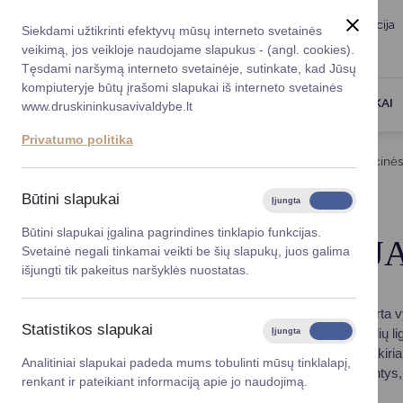
Taryba
Meras
Administracija
Siekdami užtikrinti efektyvų mūsų interneto svetainės
Karjera
DUK
veikimą, jos veikloje naudojame slapukus - (angl. cookies).
Registruokitės priėmi
Administracin
Tęsdami naršymą interneto svetainėje, sutinkate, kad Jūsų
kompiuteryje būtų įrašomi slapukai iš interneto svetainės
Darbotvarkė
Savivaldybės 
PASLAUGOS
DRUSKININKAI
www.druskininkusavivaldybe.lt
vadovai
Kontaktai
Privatumo politika
Planavimo do
Titulinis
Veiklos sritys
Sveikata
Ligų prevencinė
Vicemerai
Korupcijos pre
Būtini slapukai
Įjungta
Išjungta
Mero patarėja
2023-05-18
Atnaujinimo data: 2025-08-11
Viešieji pirkim
Būtini slapukai įgalina pagrindines tinklapio funkcijas.
ŠIRDIES IR KRAUJ
Svetainė negali tinkamai veikti be šių slapukų, juos galima
Lygios galim
išjungti tik pakeitus naršyklės nuostatas.
Savivaldybės
Širdies ir kraujagyslių ligų prevencinė programa skirta
projektai
Statistikos slapukai
ir, jei reikia, sudaro individualų širdies bei kraujagyslių
Įjungta
Išjungta
Finansų valdym
specializuotus centrus išsamiau ištirti. Prireikus – ski
Analitiniai slapukai padeda mums tobulinti mūsų tinklalapį,
atliekama elektrokardiograma ir kiti tyrimai, parodantys,
renkant ir pateikiant informaciją apie jo naudojimą.
Organizacinė 