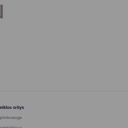
eiklos sritys
plinkosauga
rchitektūra ir