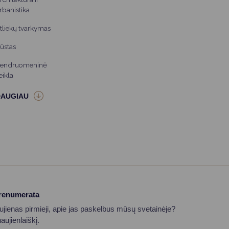
rbanistika
tliekų tvarkymas
ūstas
endruomeninė
eikla
prenumerata
aujienas pirmieji, apie jas paskelbus mūsų svetainėje?
ujienlaiškį.