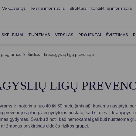
Veiklos sritys
Teisinė informacija
Struktūra ir kontaktinė informacija
mui
ė informacija
Teisės aktai
Struktūra ir kontaktinė
informacija
administracijos
Norminiai teisės aktai
SKELBIMAI
TURIZMAS
VERSLAS
PROJEKTAI
ŠVIETIMAS
R
Asmenų aptarnavimas
Teisės aktų projektai
kumentai
Konsultavimasis su
s programos
Širdies ir kraujagyslių ligų prevencija
Mero potvarkiai
visuomene
vencija
Tyrimai ir analizės
Savivaldybės įstaigos
ai
AGYSLIŲ LIGŲ PREVENC
Valstybės garantuojama
Darbo grupės ir komisijos
ybės
teisinė pagalba
Seniūnijos
 remiami
Teisės aktų pažeidimai
 vyrams ir moterims nuo 40 iki 60 metų (imtinai), kuriems nustatytu p
Nuorodos
Galiojančio teisinio
 ligų prevencijos planą. Jei gydytojas nustato, kad širdies ir kraujagyslių
as ir apskaita
reguliavimo poveikio ex post
riamas gydymas. Svarbu žinoti, kad nemokamai gali būti nustatoma gliuk
vertinimas
 ar žmogus priskirtinas didelės rizikos grupei.
struktūra