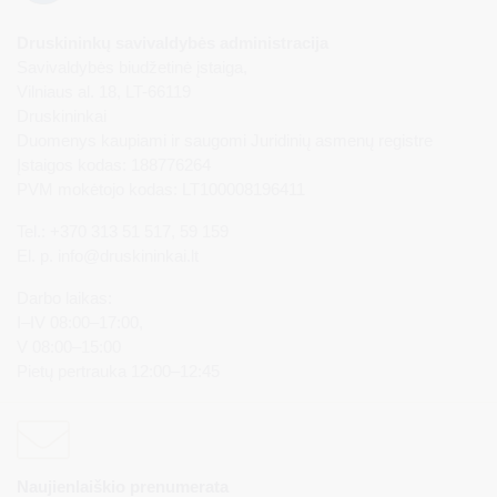
Druskininkų savivaldybės administracija
Savivaldybės biudžetinė įstaiga,
Vilniaus al. 18, LT-66119
Druskininkai
Duomenys kaupiami ir saugomi Juridinių asmenų registre
Įstaigos kodas: 188776264
PVM mokėtojo kodas: LT100008196411
Tel.: +370 313 51 517, 59 159
El. p.
info@druskininkai.lt
Darbo laikas:
I–IV 08:00–17:00,
V 08:00–15:00
Pietų pertrauka 12:00–12:45
Naujienlaiškio prenumerata