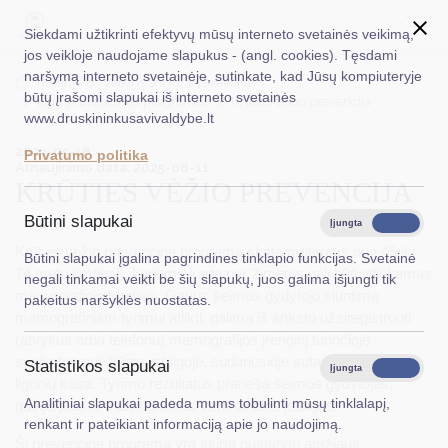
Siekdami užtikrinti efektyvų mūsų interneto svetainės veikimą,
jos veikloje naudojame slapukus - (angl. cookies). Tęsdami
naršymą interneto svetainėje, sutinkate, kad Jūsų kompiuteryje
EN
Ieškoti...
Titulinis
Veiklos sritys
Sveikata
būtų įrašomi slapukai iš interneto svetainės
Ligų prevencinės programos
Krūties vėžio prevencija
www.druskininkusavivaldybe.lt
Taryba
2023-05-18
Privatumo politika
Atnaujinimo data: 2025-08-11
Meras
KRŪTIES VĖŽIO PREVENCIJA
Administracija
Būtini slapukai
Įjungta
Išjungta
Veiklos sritys
Krūties vėžio prevencinė programa skirta moterims nuo 45 iki
Būtini slapukai įgalina pagrindines tinklapio funkcijas. Svetainė
74 metų (imtinai), kurioms kartą per 2 metus gali būti atliekamas
negali tinkamai veikti be šių slapukų, juos galima išjungti tik
Teisinė informacija
mamografinis tyrimas. Gavus šeimos gydytojo siuntimą
pakeitus naršyklės nuostatas.
mamografiniam tyrimui atlikti, galima iš anksto užsiregistruoti
Struktūra ir kontaktinė informacija
(atvykus arba telefonu) mamografijos įrenginį turinčioje
sveikatos priežiūros įstaigoje, sudariusioje sutartį su teritorine
Statistikos slapukai
Karjera
Įjungta
Išjungta
ligonių kasa. Tyrimo rezultatus praneša šeimos gydytojas,
Analitiniai slapukai padeda mums tobulinti mūsų tinklalapį,
gavęs juos iš mamogramas vertinančios įstaigos.
DUK
renkant ir pateikiant informaciją apie jo naudojimą.
Ši prevencinė programa yra skirta nustatyto amžiaus
PASLAUGOS