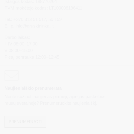
Įstaigos kodas: 188776264
PVM mokėtojo kodas: LT100008196411
Tel.: +370 313 51 517, 59 159
El. p.
info@druskininkai.lt
Darbo laikas:
I–IV 08:00–17:00,
V 08:00–15:00
Pietų pertrauka 12:00–12:45
Naujienlaiškio prenumerata
Norite sužinoti naujienas pirmieji, apie jas paskelbus
mūsų svetainėje? Prenumeruokite naujienlaiškį.
PRENUMERUOTI