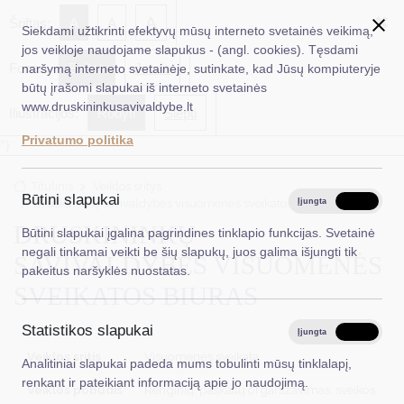
✖
A
Šriftas:
A
A
Siekdami užtikrinti efektyvų mūsų interneto svetainės veikimą,
jos veikloje naudojame slapukus - (angl. cookies). Tęsdami
Fonas:
Baltas
Juoda
naršymą interneto svetainėje, sutinkate, kad Jūsų kompiuteryje
EN
Ieškoti...
būtų įrašomi slapukai iš interneto svetainės
www.druskininkusavivaldybe.lt
Iliustracijos:
Rodyti
Slėpti
Taryba
Privatumo politika
*}
Meras
Titulinis
Veiklos sritys
Administracija
Būtini slapukai
Druskininkų savivaldybės visuomenės sveikatos biuras
Įjungta
Išjungta
Veiklos sritys
DRUSKININKŲ
Būtini slapukai įgalina pagrindines tinklapio funkcijas. Svetainė
negali tinkamai veikti be šių slapukų, juos galima išjungti tik
SAVIVALDYBĖS VISUOMENĖS
Teisinė informacija
pakeitus naršyklės nuostatas.
SVEIKATOS BIURAS
Struktūra ir kontaktinė informacija
Statistikos slapukai
Karjera
Įjungta
Išjungta
Veiklos sritis
Visuomenės sveikata
Analitiniai slapukai padeda mums tobulinti mūsų tinklalapį,
DUK
renkant ir pateikiant informaciją apie jo naudojimą.
Veiklos pobūdis
Renginių, paskaitų organizavimas, sveikos gy
PASLAUGOS