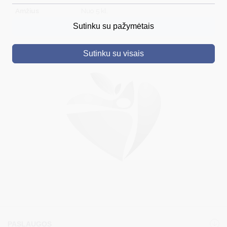
Amžius
Nuo 5 kl.
DRUSKININKAI
Sutinku su pažymėtais
Kontaktai
sandra.naujale@druskininkuvsb.lt; +370612972
SKELBIMAI
Sutinku su visais
TURIZMAS
VERSLAS
PROJEKTAI
ŠVIETIMAS
REGISTRACIJA
RENGINIAI
PASLAUGOS