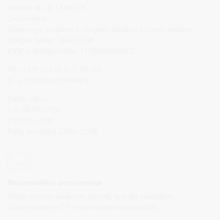
Vilniaus al. 18, LT-66119
Druskininkai
Duomenys kaupiami ir saugomi Juridinių asmenų registre
Įstaigos kodas: 188776264
PVM mokėtojo kodas: LT100008196411
Tel.: +370 313 51 517, 59 159
El. p.
info@druskininkai.lt
Darbo laikas:
I–IV 08:00–17:00,
V 08:00–15:00
Pietų pertrauka 12:00–12:45
Naujienlaiškio prenumerata
Norite sužinoti naujienas pirmieji, apie jas paskelbus
mūsų svetainėje? Prenumeruokite naujienlaiškį.