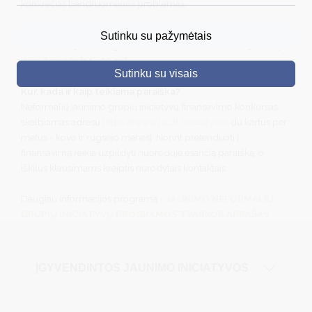
konkrečias bendruomenės problemas.
DRUSKININKAI
Kas gali teikti paraišką finansavimui gauti?
Sutinku su pažymėtais
Neformalios jaunimo grupės, kurių ne mažiau kaio 2/3 narių yra
SKELBIMAI
jauni žmonės (14 - 29 m.)
Sutinku su visais
TURIZMAS
Kur, kada ir kaip teikiama paraiška?
Neformalių jaunimo grupių iniciatyvų finansavimo konkursas
VERSLAS
skelbiamas adresu
https://www.juc.lt/iniciatyvos
du kartus per
PROJEKTAI
metus - kovo ir rugsėjo menesį. Norint pretenduoti į
finansavimą reikia užpildyti nuorodoje esančią paraišką, o
ŠVIETIMAS
iškilus klausimams kreiptis nurodytais kontaktais.
REGISTRACIJA
Daugiau informacijos programą -
JAUNIMO NEFORMALIŲ
GRUPIŲ INICIATYVŲ PROGRAMOS TVARKOS APRAŠAS
RENGINIAI
ĮGYVENDINTOS JAUNIMO INICIATYVOS