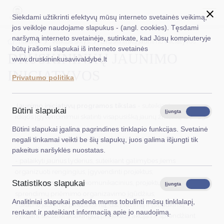
Siekdami užtikrinti efektyvų mūsų interneto svetainės veikimą,
jos veikloje naudojame slapukus - (angl. cookies). Tęsdami
naršymą interneto svetainėje, sutinkate, kad Jūsų kompiuteryje
EN
Ieškoti...
Titulinis
Veiklos sritys
Druskininkų jaunimo iniciatyvos
būtų įrašomi slapukai iš interneto svetainės
DRUSKININKŲ JAUNIMO
www.druskininkusavivaldybe.lt
Taryba
INICIATYVOS
Privatumo politika
Meras
Jaunimo iniciatyvų programos tikslas
- suteikiant paramą
Administracija
Būtini slapukai
Įjungta
Išjungta
idėjos įgyvendinimui skatinti visapusišką jaunų žmonių (14 - 29
Veiklos sritys
m.) augimą:
Būtini slapukai įgalina pagrindines tinklapio funkcijas. Svetainė
- remti jaunimo idėjas, suteikiant galimybę išreikšti save,
negali tinkamai veikti be šių slapukų, juos galima išjungti tik
Teisinė informacija
kūrybiškumą, originalumą;
pakeitus naršyklės nuostatas.
- palaikyti jaunus lyderius, suteikiant galimybes jiems
Struktūra ir kontaktinė informacija
organizuoti rengingius, įgyvendinti projektus;
- ugdyti jaunų žmonių komunikacinius, projektų valdymo,
Statistikos slapukai
Karjera
Įjungta
Išjungta
sprendimų priėmimo organizavimo įgūdžius;
Analitiniai slapukai padeda mums tobulinti mūsų tinklalapį,
DUK
- skatinti jaunimo pilietiškumą, dalyvavimą ir įsitraukimą,
renkant ir pateikiant informaciją apie jo naudojimą.
vykdant socialiai atsakingus projektus, akcijas ir sprendžiant
PASLAUGOS