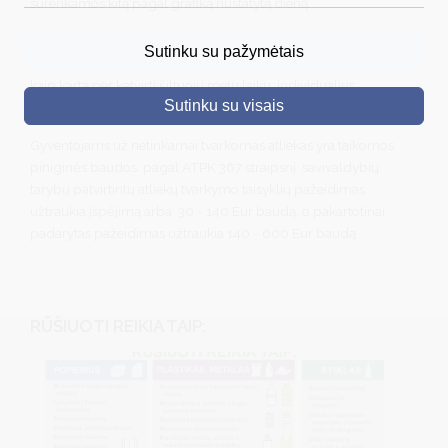
surenkamos kitą pagal grafiką nustatytą dieną.
DRUSKININKAI
Daugiabučių, gyventojams, garažų, sodų bendrijoms skirti,
Sutinku su pažymėtais
viešųjų vietų konteineriai plaunami ir dezinfekuojami ne rečiau
SKELBIMAI
kaip kartą per ketvirtį šiltuoju metų laiku, individualius
Sutinku su visais
konteinerius plauna ir prižiūri pats atliekų turėtojas.
TURIZMAS
Gyventojams už netinkamai tvarkomas atliekas yra taikomos
VERSLAS
piniginės baudos: pagal ATPK 367 straipsnį savivaldybių
tarybų patvirtintų atliekų tvarkymo taisyklių pažeidimas
PROJEKTAI
užtraukia įspėjimą arba 30 - 140 Eur baudą, o pakartotinai
ŠVIETIMAS
padarytas pažeidimas užtraukia 140 - 600 Eur baudą.
REGISTRACIJA
RENGINIAI
RŪŠIUOTI REIKIA TAIP: