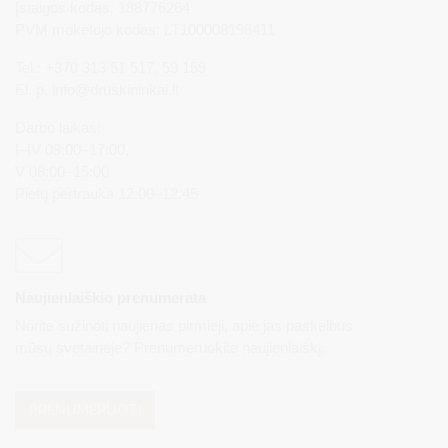
Įstaigos kodas: 188776264
PVM mokėtojo kodas: LT100008196411
Tel.: +370 313 51 517, 59 159
El. p.
info@druskininkai.lt
Darbo laikas:
I–IV 08:00–17:00,
V 08:00–15:00
Pietų pertrauka 12:00–12:45
Naujienlaiškio prenumerata
Norite sužinoti naujienas pirmieji, apie jas paskelbus
mūsų svetainėje? Prenumeruokite naujienlaiškį.
PRENUMERUOTI