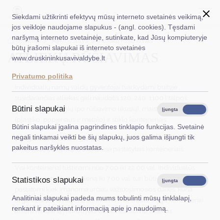
Siekdami užtikrinti efektyvų mūsų interneto svetainės veikimą,
jos veikloje naudojame slapukus - (angl. cookies). Tęsdami
naršymą interneto svetainėje, sutinkate, kad Jūsų kompiuteryje
EN
Ieškoti...
Titulinis
Veiklos sritys
Atliekų rūšiavimas
būtų įrašomi slapukai iš interneto svetainės
ATLIEKŲ RŪŠIAVIMAS
www.druskininkusavivaldybe.lt
Taryba
Privatumo politika
Meras
Individualių namų valdų gyventojai tvarkydami buityje
susidarančias atliekas gali naudotis 120, 240, 1100 l talpos
Administracija
Būtini slapukai
mišrių komunalinių (po rūšiavimo likusių), maisto, pakuočių
Įjungta
Išjungta
(plastiko, popieriaus ir metalo) ir stiklo konteineriais.
Veiklos sritys
Būtini slapukai įgalina pagrindines tinklapio funkcijas. Svetainė
negali tinkamai veikti be šių slapukų, juos galima išjungti tik
Daugiabučių, sodų ir garažų bendrijų nariai naudojasi jiems
Teisinė informacija
pakeitus naršyklės nuostatas.
priskirtose konteinerių aikštelėse pastatytais konteineriais.
Struktūra ir kontaktinė informacija
Visi konteineriai tuštinami nuo 7.00 iki 22.00 val. Individualūs
konteineriai tuštinimo dieną iki 7.00 val. turi būti išstumiami ir
Statistikos slapukai
Karjera
Įjungta
Išjungta
pastatomi kiek įmanoma arčiau važiuojamosios dalies, kuria
Analitiniai slapukai padeda mums tobulinti mūsų tinklalapį,
DUK
organizuojamas atliekų surinkimo maršrutas. Jeigu konteineriai
renkant ir pateikiant informaciją apie jo naudojimą.
tuštinimo dieną į nurodytas vietas neišstumti, atliekos
PASLAUGOS