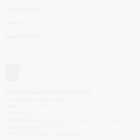
ADMINISTRACIJA
TARYBA
VEIKLOS SRITYS
Druskininkų savivaldybės administracija
Savivaldybės biudžetinė įstaiga,
Vilniaus al. 18, LT-66119
Druskininkai
Duomenys kaupiami ir saugomi Juridinių asmenų registre
Įstaigos kodas: 188776264
PVM mokėtojo kodas: LT100008196411