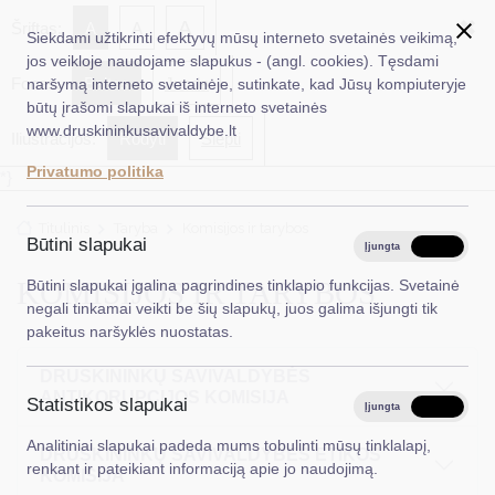
✖
A
Šriftas:
A
A
Siekdami užtikrinti efektyvų mūsų interneto svetainės veikimą,
jos veikloje naudojame slapukus - (angl. cookies). Tęsdami
Fonas:
Baltas
Juoda
naršymą interneto svetainėje, sutinkate, kad Jūsų kompiuteryje
EN
Ieškoti...
būtų įrašomi slapukai iš interneto svetainės
www.druskininkusavivaldybe.lt
Iliustracijos:
Rodyti
Slėpti
Taryba
Privatumo politika
*}
Meras
Titulinis
Taryba
Komisijos ir tarybos
Administracija
Būtini slapukai
Įjungta
Išjungta
Veiklos sritys
KOMISIJOS IR TARYBOS
Būtini slapukai įgalina pagrindines tinklapio funkcijas. Svetainė
negali tinkamai veikti be šių slapukų, juos galima išjungti tik
Teisinė informacija
pakeitus naršyklės nuostatas.
Struktūra ir kontaktinė informacija
DRUSKININKŲ SAVIVALDYBĖS
ANTIKORUPCIJOS KOMISIJA
Statistikos slapukai
Karjera
Įjungta
Išjungta
Analitiniai slapukai padeda mums tobulinti mūsų tinklalapį,
DUK
DRUSKININKŲ SAVIVALDYBĖS ETIKOS
renkant ir pateikiant informaciją apie jo naudojimą.
KOMISIJA
PASLAUGOS