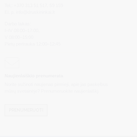
Tel.: +370 313 51 517, 59 159
El. p.
info@druskininkai.lt
Darbo laikas:
I–IV 08:00–17:00,
V 08:00–15:00
Pietų pertrauka 12:00–12:45
Naujienlaiškio prenumerata
Norite sužinoti naujienas pirmieji, apie jas paskelbus
mūsų svetainėje? Prenumeruokite naujienlaiškį.
PRENUMERUOTI