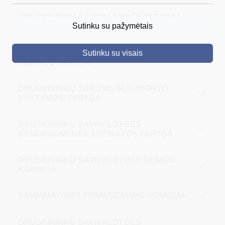
DRUSKININKŲ SAVIVALDYBĖS PETICIJŲ
DRUSKININKAI
Sutinku su pažymėtais
KOMISIJA
SKELBIMAI
DRUSKININKŲ SAVIVALDYBĖS JAUNIMO
Sutinku su visais
TURIZMAS
REIKALŲ TARYBA
VERSLAS
DRUSKININKŲ TURIZMO IR KURORTO
PROJEKTAI
VYSTYMOSI TARYBA
ŠVIETIMAS
DRUSKININKŲ SAVIVALDYBĖS
BENDRUOMENĖS SVEIKATOS TARYBA
REGISTRACIJA
RENGINIAI
DRUSKININKŲ SAVIVALDYBĖS ŠEIMOS
KOMISIJA
SAVIVALDYBĖS PRIVATIZAVIMO KOMISIJA
DRUSKININKŲ SAVIVALDYBĖS