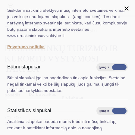
Siekdami užtikrinti efektyvų mūsų interneto svetainės veikimą,
jos veikloje naudojame slapukus - (angl. cookies). Tęsdami
naršymą interneto svetainėje, sutinkate, kad Jūsų kompiuteryje
EN
Ieškoti...
Titulinis
Taryba
būtų įrašomi slapukai iš interneto svetainės
Druskininkų turizmo ir kurorto vystymosi taryba
www.druskininkusavivaldybe.lt
Taryba
DRUSKININKŲ TURIZMO IR
Privatumo politika
Meras
KURORTO VYSTYMOSI
Administracija
TARYBA
Būtini slapukai
Įjungta
Išjungta
Veiklos sritys
Būtini slapukai įgalina pagrindines tinklapio funkcijas. Svetainė
negali tinkamai veikti be šių slapukų, juos galima išjungti tik
Teisinė informacija
Komisijos
pakeitus naršyklės nuostatas.
Darbotvarkės
posėdis
Protokolai
Struktūra ir kontaktinė informacija
Statistikos slapukai
Karjera
Įjungta
Išjungta
2024-12-
Darbotvarkė
Protokolas
Analitiniai slapukai padeda mums tobulinti mūsų tinklalapį,
DUK
05
renkant ir pateikiant informaciją apie jo naudojimą.
PASLAUGOS