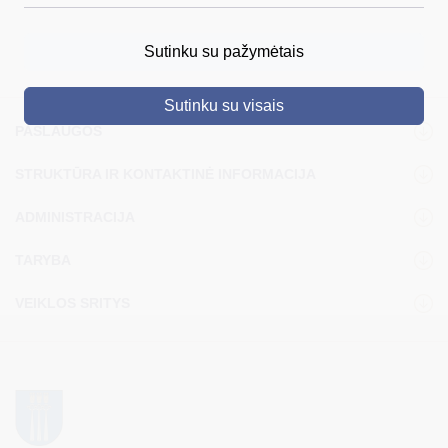
DRUSKININKAI
Sutinku su pažymėtais
SKELBIMAI
Sutinku su visais
TURIZMAS
PASLAUGOS
VERSLAS
STRUKTŪRA IR KONTAKTINĖ INFORMACIJA
PROJEKTAI
ADMINISTRACIJA
ŠVIETIMAS
TARYBA
REGISTRACIJA
VEIKLOS SRITYS
RENGINIAI