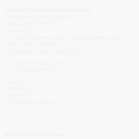
Druskininkų savivaldybės administracija
Savivaldybės biudžetinė įstaiga,
Vilniaus al. 18, LT-66119
Druskininkai
Duomenys kaupiami ir saugomi Juridinių asmenų registre
Įstaigos kodas: 188776264
PVM mokėtojo kodas: LT100008196411
Tel.: +370 313 51 517, 59 159
El. p.
info@druskininkai.lt
Darbo laikas:
I–IV 08:00–17:00,
V 08:00–15:00
Pietų pertrauka 12:00–12:45
Naujienlaiškio prenumerata