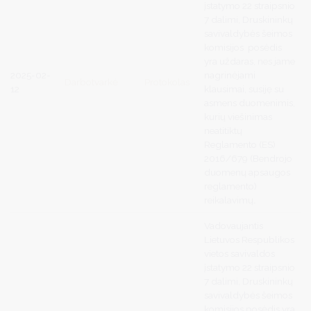
įstatymo 22 straipsnio
7 dalimi, Druskininkų
savivaldybės šeimos
komisijos posėdis
yra uždaras, nes jame
2025-02-
nagrinėjami
Darbotvarkė
Protokolas
12
klausimai, susiję su
asmens duomenimis,
kurių viešinimas
neatitiktų
Reglamento (ES)
2016/679 (Bendrojo
duomenų apsaugos
reglamento)
reikalavimų
.
Vadovaujantis
Lietuvos Respublikos
vietos savivaldos
įstatymo 22 straipsnio
7 dalimi, Druskininkų
savivaldybės šeimos
komisijos posėdis yra