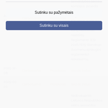
savivaldybės šeimos
komisijos posėdis
DRUSKININKAI
yra uždaras, nes jame
Sutinku su pažymėtais
2026-02-
nagrinėjami
Darbotvarkė
Protokolas
SKELBIMAI
24
klausimai, susiję su
asmens duomenimis,
Sutinku su visais
TURIZMAS
kurių viešinimas
neatitiktų
VERSLAS
Reglamento (ES)
2016/679 (Bendrojo
PROJEKTAI
duomenų apsaugos
reglamento)
ŠVIETIMAS
reikalavimų
.
REGISTRACIJA
2025-12-
Darbotvarkė
Protokolas
Vaizdo įrašas
08
RENGINIAI
2025-05-
Darbotvarkė
Protokolas
Vaizdo įrašas
20
Vadovaujantis
Lietuvos Respublikos
vietos savivaldos