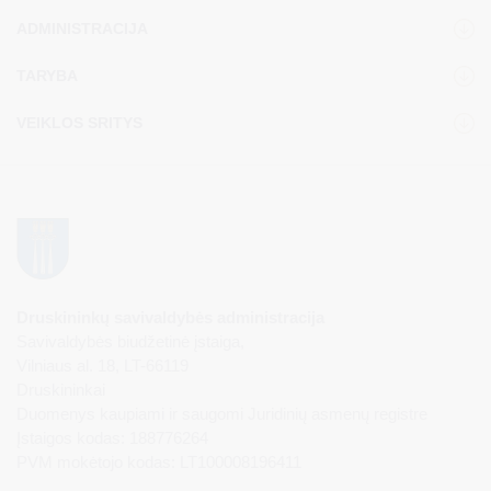
ADMINISTRACIJA
TARYBA
VEIKLOS SRITYS
Druskininkų savivaldybės administracija
Savivaldybės biudžetinė įstaiga,
Vilniaus al. 18, LT-66119
Druskininkai
Duomenys kaupiami ir saugomi Juridinių asmenų registre
Įstaigos kodas: 188776264
PVM mokėtojo kodas: LT100008196411