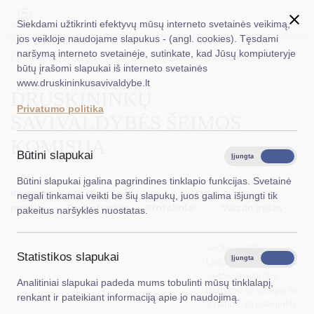
Siekdami užtikrinti efektyvų mūsų interneto svetainės veikimą,
jos veikloje naudojame slapukus - (angl. cookies). Tęsdami
naršymą interneto svetainėje, sutinkate, kad Jūsų kompiuteryje
EN
Ieškoti...
Titulinis
Taryba
Druskininkų savivaldybės šeimos komisija
būtų įrašomi slapukai iš interneto svetainės
www.druskininkusavivaldybe.lt
DRUSKININKŲ
Taryba
Privatumo politika
SAVIVALDYBĖS ŠEIMOS
Meras
KOMISIJA
Administracija
Būtini slapukai
Įjungta
Išjungta
Veiklos sritys
Būtini slapukai įgalina pagrindines tinklapio funkcijas. Svetainė
Komisijos
negali tinkamai veikti be šių slapukų, juos galima išjungti tik
Teisinė informacija
posėdis
Darbotvarkės
Protokolai
Vaizdo įrašas
pakeitus naršyklės nuostatas.
Struktūra ir kontaktinė informacija
Vadovaujantis
Statistikos slapukai
Karjera
Įjungta
Išjungta
Lietuvos Respublikos
vietos savivaldos
Analitiniai slapukai padeda mums tobulinti mūsų tinklalapį,
DUK
įstatymo 22 straipsnio
renkant ir pateikiant informaciją apie jo naudojimą.
7 dalimi, Druskininkų
PASLAUGOS