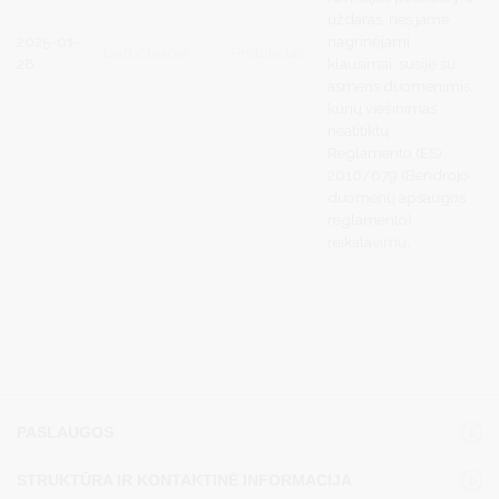
uždaras, nes jame
2025-01-
nagrinėjami
Darbotvarkė
Protokolas
28
klausimai, susiję su
asmens duomenimis,
kurių viešinimas
neatitiktų
Reglamento (ES)
2016/679 (Bendrojo
duomenų apsaugos
reglamento)
reikalavimų
.
PASLAUGOS
STRUKTŪRA IR KONTAKTINĖ INFORMACIJA