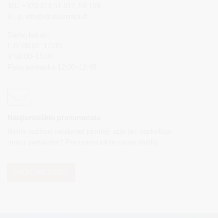
Tel.: +370 313 51 517, 59 159
El. p.
info@druskininkai.lt
Darbo laikas:
I–IV 08:00–17:00,
V 08:00–15:00
Pietų pertrauka 12:00–12:45
Naujienlaiškio prenumerata
Norite sužinoti naujienas pirmieji, apie jas paskelbus
mūsų svetainėje? Prenumeruokite naujienlaiškį.
PRENUMERUOTI