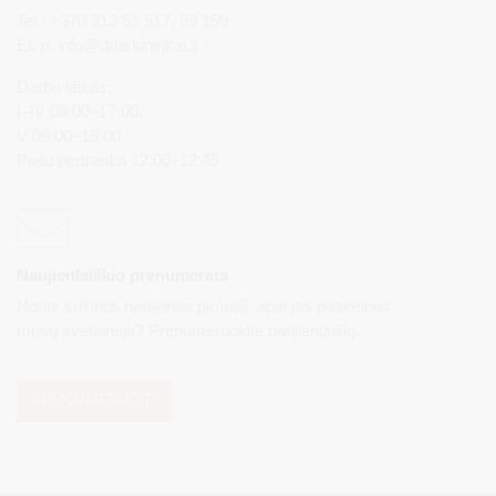
Tel.: +370 313 51 517, 59 159
El. p.
info@druskininkai.lt
Darbo laikas:
I–IV 08:00–17:00,
V 08:00–15:00
Pietų pertrauka 12:00–12:45
Naujienlaiškio prenumerata
Norite sužinoti naujienas pirmieji, apie jas paskelbus
mūsų svetainėje? Prenumeruokite naujienlaiškį.
PRENUMERUOTI