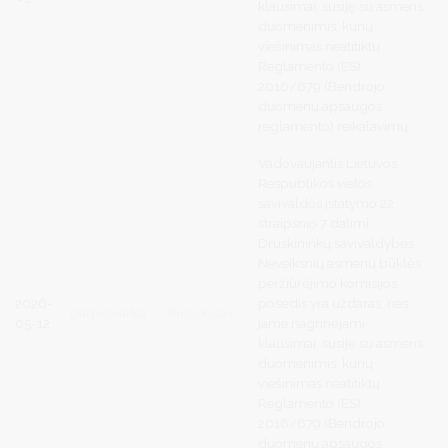
klausimai, susiję su asmens
duomenimis, kurių
viešinimas neatitiktų
Reglamento (ES)
2016/679 (Bendrojo
duomenų apsaugos
reglamento) reikalavimų.
Vadovaujantis Lietuvos
Respublikos vietos
savivaldos įstatymo 22
straipsnio 7 dalimi,
Druskininkų savivaldybės
Neveiksnių asmenų būklės
peržiūrėjimo komisijos
2026-
posėdis yra uždaras, nes
Darbotvarkė
Protokolas
05-12
jame nagrinėjami
klausimai, susiję su asmens
duomenimis, kurių
viešinimas neatitiktų
Reglamento (ES)
2016/679 (Bendrojo
duomenų apsaugos