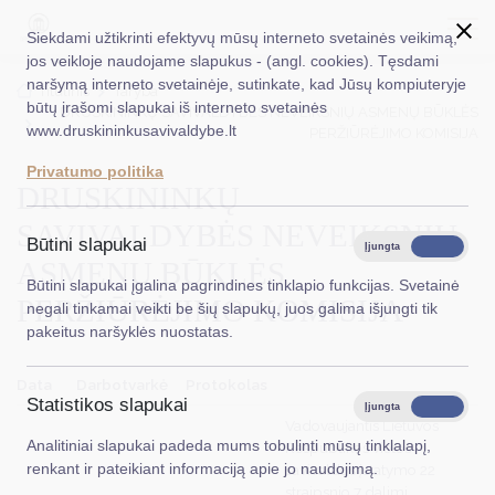
Siekdami užtikrinti efektyvų mūsų interneto svetainės veikimą,
jos veikloje naudojame slapukus - (angl. cookies). Tęsdami
naršymą interneto svetainėje, sutinkate, kad Jūsų kompiuteryje
EN
Ieškoti...
Titulinis
Taryba
būtų įrašomi slapukai iš interneto svetainės
DRUSKININKŲ SAVIVALDYBĖS NEVEIKSNIŲ ASMENŲ BŪKLĖS
www.druskininkusavivaldybe.lt
PERŽIŪRĖJIMO KOMISIJA
Taryba
Privatumo politika
DRUSKININKŲ
Meras
SAVIVALDYBĖS NEVEIKSNIŲ
Administracija
Būtini slapukai
Įjungta
Išjungta
ASMENŲ BŪKLĖS
Veiklos sritys
Būtini slapukai įgalina pagrindines tinklapio funkcijas. Svetainė
PERŽIŪRĖJIMO KOMISIJA
negali tinkamai veikti be šių slapukų, juos galima išjungti tik
Teisinė informacija
pakeitus naršyklės nuostatas.
Struktūra ir kontaktinė informacija
Data
Darbotvarkė
Protokolas
Statistikos slapukai
Karjera
Įjungta
Išjungta
Vadovaujantis Lietuvos
Analitiniai slapukai padeda mums tobulinti mūsų tinklalapį,
Respublikos vietos
DUK
renkant ir pateikiant informaciją apie jo naudojimą.
savivaldos įstatymo 22
straipsnio 7 dalimi,
PASLAUGOS