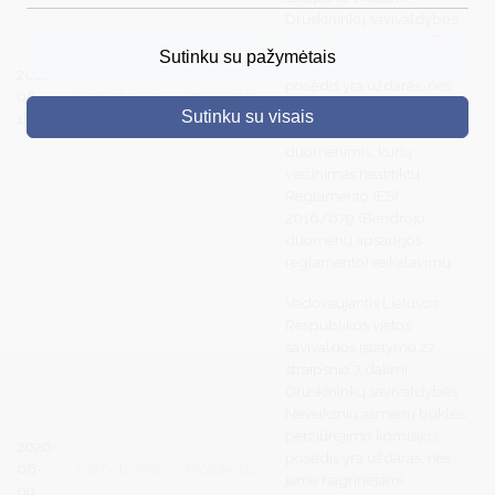
Druskininkų savivaldybės
DRUSKININKAI
Neveiksnių asmenų būklės
Sutinku su pažymėtais
peržiūrėjimo komisijos
2026-
SKELBIMAI
posėdis yra uždaras, nes
06-
Darbotvarkė
Protokolas
jame nagrinėjami
Sutinku su visais
10
TURIZMAS
klausimai, susiję su asmens
duomenimis, kurių
VERSLAS
viešinimas neatitiktų
Reglamento (ES)
PROJEKTAI
2016/679 (Bendrojo
duomenų apsaugos
ŠVIETIMAS
reglamento) reikalavimų.
REGISTRACIJA
Vadovaujantis Lietuvos
Respublikos vietos
RENGINIAI
savivaldos įstatymo 22
straipsnio 7 dalimi,
Druskininkų savivaldybės
Neveiksnių asmenų būklės
peržiūrėjimo komisijos
2026-
posėdis yra uždaras, nes
06-
Darbotvarkė
Protokolas
jame nagrinėjami
09