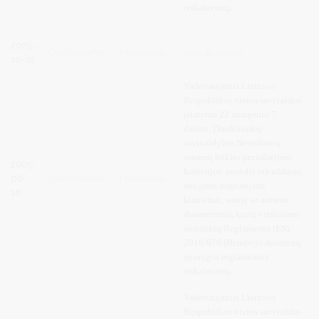
reikalavimų
.
2025-
Darbotvarkė
Protokolas
Vaizdo įrašas
10-22
Vadovaujantis
Lietuvos
Respublikos vietos savivaldos
įstatymo 22 straipsnio 7
dalimi, Druskininkų
savivaldybės Neveiksnių
asmenų būklės peržiūrėjimo
2025-
komisijos posėdis yra uždaras,
06-
Darbotvarkė
Protokolas
nes jame nagrinėjami
18
klausimai, susiję su asmens
duomenimis, kurių viešinimas
neatitiktų Reglamento (ES)
2016/679 (Bendrojo duomenų
apsaugos reglamento)
reikalavimų
.
Vadovaujantis
Lietuvos
Respublikos vietos savivaldos