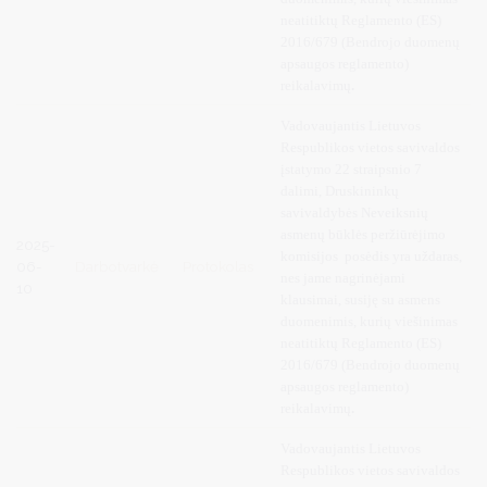
neatitiktų Reglamento (ES)
2016/679 (Bendrojo duomenų
apsaugos reglamento)
reikalavimų
.
Vadovaujantis
Lietuvos
Respublikos vietos savivaldos
įstatymo 22 straipsnio 7
dalimi, Druskininkų
savivaldybės Neveiksnių
asmenų būklės peržiūrėjimo
2025-
komisijos posėdis yra uždaras,
06-
Darbotvarkė
Protokolas
nes jame nagrinėjami
10
klausimai, susiję su asmens
duomenimis, kurių viešinimas
neatitiktų Reglamento (ES)
2016/679 (Bendrojo duomenų
apsaugos reglamento)
reikalavimų
.
Vadovaujantis
Lietuvos
Respublikos vietos savivaldos