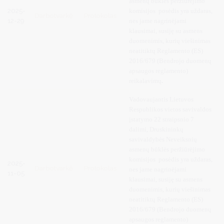
asmenų būklės peržiūrėjimo
2025-
komisijos posėdis yra uždaras,
Darbotvarkė
Protokolas
12-29
nes jame nagrinėjami
klausimai, susiję su asmens
duomenimis, kurių viešinimas
neatitiktų Reglamento (ES)
2016/679 (Bendrojo duomenų
apsaugos reglamento)
reikalavimų
.
Vadovaujantis
Lietuvos
Respublikos vietos savivaldos
įstatymo 22 straipsnio 7
dalimi, Druskininkų
savivaldybės Neveiksnių
asmenų būklės peržiūrėjimo
komisijos posėdis yra uždaras,
2025-
Darbotvarkė
Protokolas
nes jame nagrinėjami
11-05
klausimai, susiję su asmens
duomenimis, kurių viešinimas
neatitiktų Reglamento (ES)
2016/679 (Bendrojo duomenų
apsaugos reglamento)