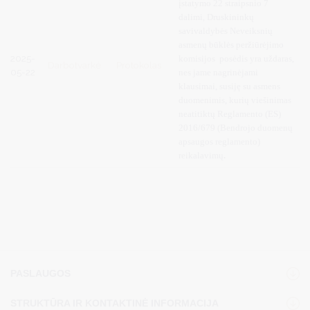
įstatymo 22 straipsnio 7
dalimi, Druskininkų
savivaldybės Neveiksnių
asmenų būklės peržiūrėjimo
2025-
komisijos posėdis yra uždaras,
Darbotvarkė
Protokolas
05-22
nes jame nagrinėjami
klausimai, susiję su asmens
duomenimis, kurių viešinimas
neatitiktų Reglamento (ES)
2016/679 (Bendrojo duomenų
apsaugos reglamento)
reikalavimų
.
PASLAUGOS
STRUKTŪRA IR KONTAKTINĖ INFORMACIJA