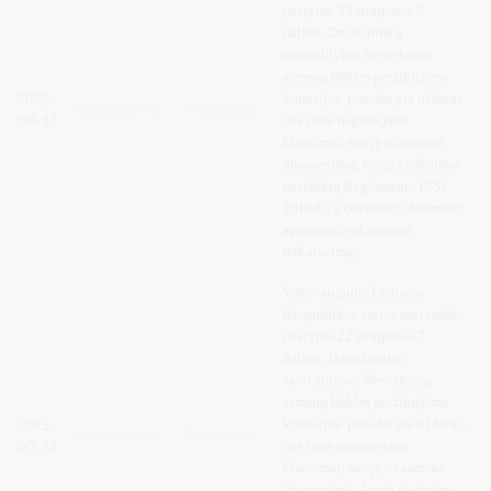
įstatymo 22 straipsnio 7
dalimi, Druskininkų
savivaldybės Neveiksnių
asmenų būklės peržiūrėjimo
2025-
komisijos posėdis yra uždaras,
Darbotvarkė
Protokolas
06-17
nes jame nagrinėjami
klausimai, susiję su asmens
duomenimis, kurių viešinimas
neatitiktų Reglamento (ES)
2016/679 (Bendrojo duomenų
apsaugos reglamento)
reikalavimų
.
Vadovaujantis
Lietuvos
Respublikos vietos savivaldos
įstatymo 22 straipsnio 7
dalimi, Druskininkų
savivaldybės Neveiksnių
asmenų būklės peržiūrėjimo
2025-
komisijos posėdis yra uždaras,
Darbotvarkė
Protokolas
06-12
nes jame nagrinėjami
klausimai, susiję su asmens
duomenimis, kurių viešinimas