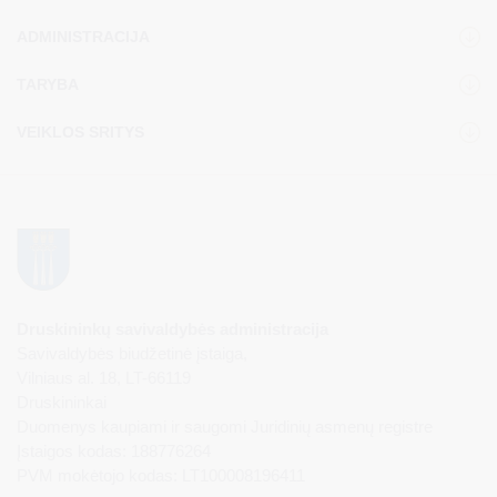
ADMINISTRACIJA
TARYBA
VEIKLOS SRITYS
Druskininkų savivaldybės administracija
Savivaldybės biudžetinė įstaiga,
Vilniaus al. 18, LT-66119
Druskininkai
Duomenys kaupiami ir saugomi Juridinių asmenų registre
Įstaigos kodas: 188776264
PVM mokėtojo kodas: LT100008196411