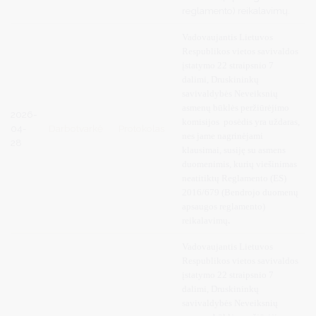
reglamento) reikalavimų.
Vadovaujantis
Lietuvos
Respublikos vietos savivaldos
įstatymo 22 straipsnio 7
dalimi, Druskininkų
savivaldybės Neveiksnių
asmenų būklės peržiūrėjimo
2026-
komisijos posėdis yra uždaras,
04-
Darbotvarkė
Protokolas
nes jame nagrinėjami
28
klausimai, susiję su asmens
duomenimis, kurių viešinimas
neatitiktų Reglamento (ES)
2016/679 (Bendrojo duomenų
apsaugos reglamento)
reikalavimų
.
Vadovaujantis
Lietuvos
Respublikos vietos savivaldos
įstatymo 22 straipsnio 7
dalimi, Druskininkų
savivaldybės Neveiksnių