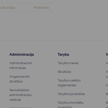
Vartotojų teisių apsauga
izdo įrašas
Protokolas
Pranešėjų apsauga
Asmens duomenų apsauga
Administracija
Taryba
V
Administracinė
Tarybos nariai
A
informacija
Struktūra
A
Organizacinė
u
Tarybos veiklos
struktūra
reglamentas
A
Savivaldybės
Tarybos posėdžiai
B
administracijos
vadovai
Tarybos komitetų
B
posėdžiai
v