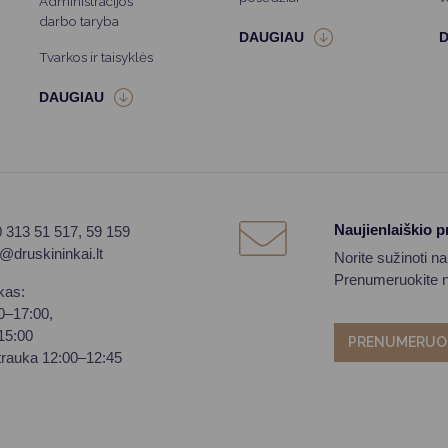
Administracijos
darbo taryba
Tvarkos ir taisyklės
Naujienlaiškio 
0 313 51 517, 59 159
o@druskininkai.lt
Norite sužinoti n
Prenumeruokite na
kas:
00–17:00,
–15:00
PRENUMERUO
trauka 12:00–12:45