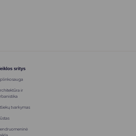
eiklos sritys
plinkosauga
rchitektūra ir
rbanistika
tliekų tvarkymas
ūstas
endruomeninė
eikla