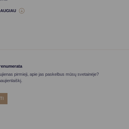
prenumerata
aujienas pirmieji, apie jas paskelbus mūsų svetainėje?
ujienlaiškį.
TI