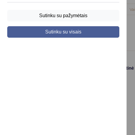
2026-02-25
Darbotvarkė
Va
Sutinku su pažymėtais
Sutinku su visais
Paslaugos
Struktūra ir kontaktinė
informacija
Gyvenamosios
Asmenų
vietos deklaravimas
aptarnavimas
Civilinės būklės
Kontaktai
aktų įrašai
Konsultavimasis su
Vaikas +
visuomene
Socialinė apsauga
Valdymo struktūros
ir parama
schema