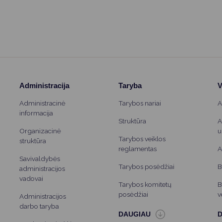
Vartotojų teisių apsauga
Pranešėjų apsauga
Asmens duomenų apsauga
Administracija
Taryba
V
Administracinė
Tarybos nariai
A
informacija
Struktūra
A
Organizacinė
u
Tarybos veiklos
struktūra
reglamentas
A
Savivaldybės
Tarybos posėdžiai
B
administracijos
vadovai
Tarybos komitetų
B
posėdžiai
v
Administracijos
darbo taryba