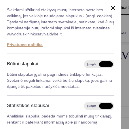
A
Šriftas:
A
A
Fonas:
Baltas
Juoda
Ilius
Taryba
Meras
Administracija
Siekdami užtikrinti efektyvų mūsų interneto svetainės
Karjera
DUK
veikimą, jos veikloje naudojame slapukus - (angl. cookies).
*}
Registruokitės priėmi
Administracin
Tęsdami naršymą interneto svetainėje, sutinkate, kad Jūsų
kompiuteryje būtų įrašomi slapukai iš interneto svetainės
Titulinis
Taryba
Druskininkų savivaldybės bendruo
Darbotvarkė
Savivaldybės 
PASLAUGOS
DRUSKININKAI
www.druskininkusavivaldybe.lt
vadovai
Kontaktai
Privatumo politika
Planavimo do
DRUSKININKŲ SA
Vicemerai
Korupcijos pre
Būtini slapukai
TARYBA
Įjungta
Išjungta
Mero patarėja
Viešieji pirkim
Būtini slapukai įgalina pagrindines tinklapio funkcijas.
Svetainė negali tinkamai veikti be šių slapukų, juos galima
Lygios galim
išjungti tik pakeitus naršyklės nuostatas.
Komisijos posėdis
Savivaldybės
projektai
2025-03-25
Statistikos slapukai
Įjungta
Išjungta
2025-03-20
Finansų valdym
Analitiniai slapukai padeda mums tobulinti mūsų tinklalapį,
renkant ir pateikiant informaciją apie jo naudojimą.
2025-02-05
Organizacinė 