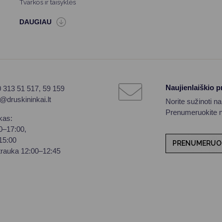
Tvarkos ir taisyklės
Naujienlaiškio 
0 313 51 517, 59 159
o@druskininkai.lt
Norite sužinoti n
Prenumeruokite na
kas:
00–17:00,
–15:00
PRENUMERUO
trauka 12:00–12:45