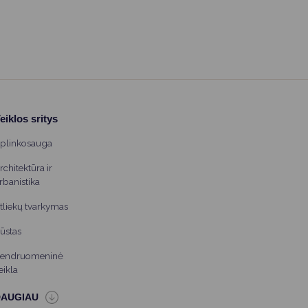
eiklos sritys
plinkosauga
rchitektūra ir
rbanistika
tliekų tvarkymas
ūstas
endruomeninė
eikla