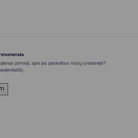
prenumerata
aujienas pirmieji, apie jas paskelbus mūsų svetainėje?
ujienlaiškį.
TI