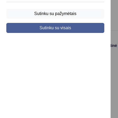
Sutinku su pažymėtais
Sutinku su visais
Paslaugos
Struktūra ir kontaktinė
informacija
Gyvenamosios
Asmenų
vietos deklaravimas
aptarnavimas
Civilinės būklės
Kontaktai
aktų įrašai
Konsultavimasis su
Vaikas +
visuomene
Socialinė apsauga
Valdymo struktūros
ir parama
schema
Verslo licencijos ir
Savivaldybės
leidimai