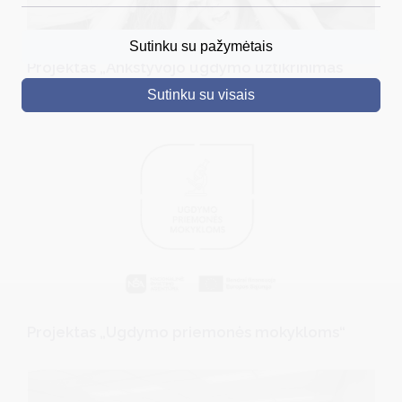
DRUSKININKAI
Sutinku su pažymėtais
Projektas „Ankstyvojo ugdymo užtikrinimas
SKELBIMAI
vaikams iš socialinę riziką patiriančių šeimų“
Sutinku su visais
TURIZMAS
VERSLAS
PROJEKTAI
ŠVIETIMAS
REGISTRACIJA
RENGINIAI
Projektas „Ugdymo priemonės mokykloms“