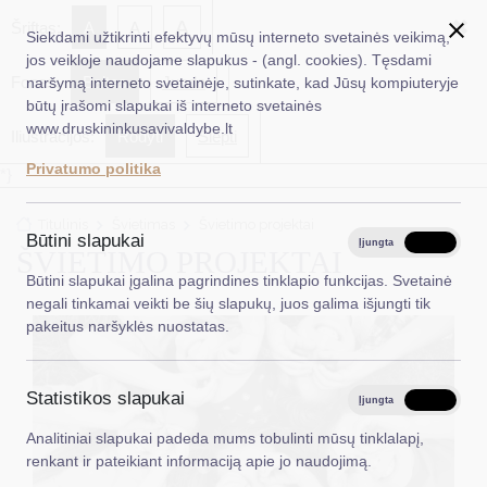
✖
A
Šriftas:
A
A
Siekdami užtikrinti efektyvų mūsų interneto svetainės veikimą,
jos veikloje naudojame slapukus - (angl. cookies). Tęsdami
Fonas:
Baltas
Juoda
naršymą interneto svetainėje, sutinkate, kad Jūsų kompiuteryje
EN
Ieškoti...
būtų įrašomi slapukai iš interneto svetainės
www.druskininkusavivaldybe.lt
Iliustracijos:
Rodyti
Slėpti
Taryba
Privatumo politika
*}
Meras
Titulinis
Švietimas
Švietimo projektai
Administracija
Būtini slapukai
Įjungta
Išjungta
ŠVIETIMO PROJEKTAI
Veiklos sritys
Būtini slapukai įgalina pagrindines tinklapio funkcijas. Svetainė
negali tinkamai veikti be šių slapukų, juos galima išjungti tik
Teisinė informacija
pakeitus naršyklės nuostatas.
Struktūra ir kontaktinė informacija
Statistikos slapukai
Karjera
Įjungta
Išjungta
Analitiniai slapukai padeda mums tobulinti mūsų tinklalapį,
DUK
renkant ir pateikiant informaciją apie jo naudojimą.
PASLAUGOS