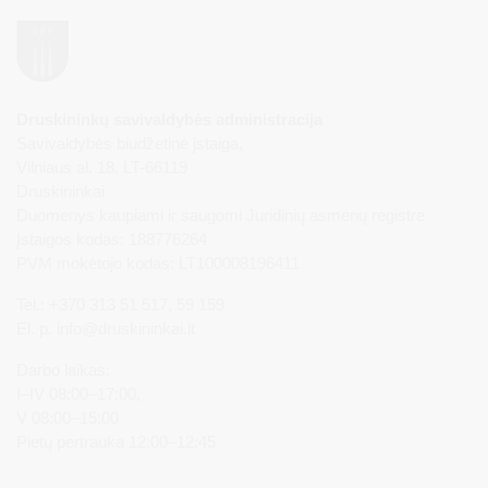
Druskininkų savivaldybės administracija
Savivaldybės biudžetinė įstaiga,
Vilniaus al. 18, LT-66119
Druskininkai
Duomenys kaupiami ir saugomi Juridinių asmenų registre
Įstaigos kodas: 188776264
PVM mokėtojo kodas: LT100008196411
Tel.: +370 313 51 517, 59 159
El. p.
info@druskininkai.lt
Darbo laikas:
I–IV 08:00–17:00,
V 08:00–15:00
Pietų pertrauka 12:00–12:45