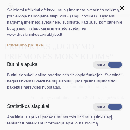
Siekdami užtikrinti efektyvų mūsų interneto svetainės veikimą,
jos veikloje naudojame slapukus - (angl. cookies). Tęsdami
naršymą interneto svetainėje, sutinkate, kad Jūsų kompiuteryje
EN
Ieškoti...
Titulinis
Švietimas
būtų įrašomi slapukai iš interneto svetainės
Projektas „Ugdymo priemonės mokykloms“
www.druskininkusavivaldybe.lt
Taryba
PROJEKTAS „UGDYMO
Privatumo politika
Meras
PRIEMONĖS MOKYKLOMS“
Administracija
Būtini slapukai
Įjungta
Išjungta
Veiklos sritys
Projektu siekiama gerinti švietimo paslaugų kokybę,
Būtini slapukai įgalina pagrindines tinklapio funkcijas. Svetainė
aprūpinant efektyviai veikiančias bendrojo
ugdymo mokyklas
negali tinkamai veikti be šių slapukų, juos galima išjungti tik
Teisinė informacija
laboratorine įranga, priemonėmis ir kompiuterine įranga.
pakeitus naršyklės nuostatas.
Struktūra ir kontaktinė informacija
Projekto įgyvendinimas – nuo 2024 m. gegužės 9 d.
iki 2028 m. rugsėjo 30 d.
Statistikos slapukai
Karjera
Įjungta
Išjungta
Projekto vykdytojas – Nacionalinė švietimo
Analitiniai slapukai padeda mums tobulinti mūsų tinklalapį,
DUK
agentūra.
renkant ir pateikiant informaciją apie jo naudojimą.
PASLAUGOS