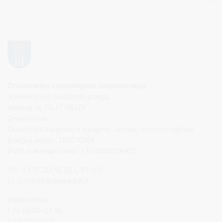
Druskininkų savivaldybės administracija
Savivaldybės biudžetinė įstaiga,
Vilniaus al. 18, LT-66119
Druskininkai
Duomenys kaupiami ir saugomi Juridinių asmenų registre
Įstaigos kodas: 188776264
PVM mokėtojo kodas: LT100008196411
Tel.: +370 313 51 517, 59 159
El. p.
info@druskininkai.lt
Darbo laikas:
I–IV 08:00–17:00,
V 08:00–15:00