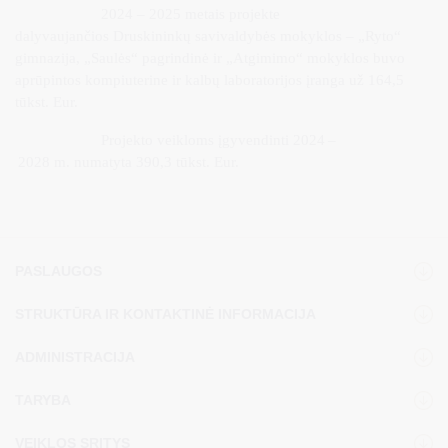
2024 – 2025 metais projekte
dalyvaujančios Druskininkų savivaldybės mokyklos – „Ryto“
gimnazija, „Saulės“ pagrindinė ir „Atgimimo“ mokyklos buvo
aprūpintos kompiuterine ir kalbų laboratorijos įranga už 164,5
tūkst. Eur.
Projekto veikloms įgyvendinti 2024 –
2028 m. numatyta 390,3 tūkst. Eur.
PASLAUGOS
STRUKTŪRA IR KONTAKTINĖ INFORMACIJA
ADMINISTRACIJA
TARYBA
VEIKLOS SRITYS