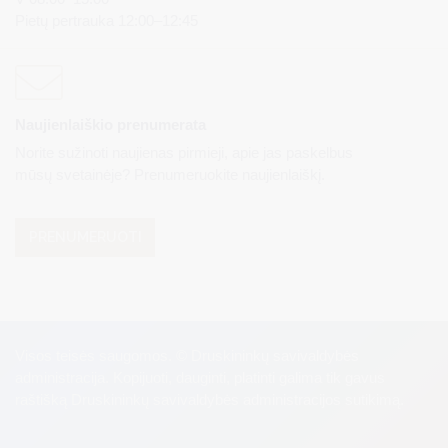
Pietų pertrauka 12:00–12:45
Naujienlaiškio prenumerata
Norite sužinoti naujienas pirmieji, apie jas paskelbus
mūsų svetainėje? Prenumeruokite naujienlaiškį.
PRENUMERUOTI
Visos teisės saugomos. © Druskininkų savivaldybės
administracija. Kopijuoti, dauginti, platinti galima tik gavus
raštišką Druskininkų savivaldybės administracijos sutikimą.