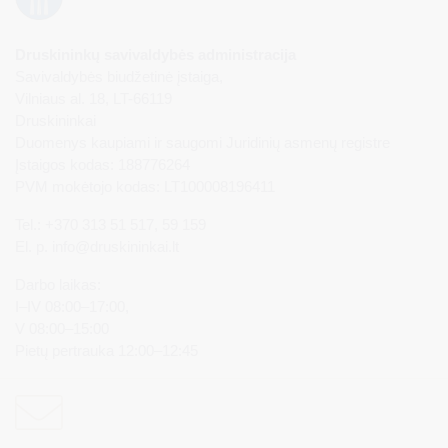
Druskininkų savivaldybės administracija
Savivaldybės biudžetinė įstaiga,
Vilniaus al. 18, LT-66119
Druskininkai
Duomenys kaupiami ir saugomi Juridinių asmenų registre
Įstaigos kodas: 188776264
PVM mokėtojo kodas: LT100008196411
Tel.: +370 313 51 517, 59 159
El. p.
info@druskininkai.lt
Darbo laikas:
I–IV 08:00–17:00,
V 08:00–15:00
Pietų pertrauka 12:00–12:45