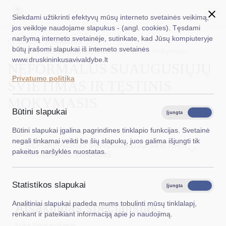
Siekdami užtikrinti efektyvų mūsų interneto svetainės veikimą,
jos veikloje naudojame slapukus - (angl. cookies). Tęsdami
naršymą interneto svetainėje, sutinkate, kad Jūsų kompiuteryje
EN
Ieškoti...
Titulinis
Švietimas
būtų įrašomi slapukai iš interneto svetainės
Neformalus suaugusiųjų švietimas ir tęstinis mokymasis
www.druskininkusavivaldybe.lt
NEFORMALUS SUAUGUSIŲJŲ
Taryba
Privatumo politika
ŠVIETIMAS IR TĘSTINIS
Meras
MOKYMASIS
Administracija
Būtini slapukai
Įjungta
Išjungta
Veiklos sritys
Būtini slapukai įgalina pagrindines tinklapio funkcijas. Svetainė
negali tinkamai veikti be šių slapukų, juos galima išjungti tik
NEFORMALAUS SUAUGUSIŲJŲ ŠVIETIMO
Teisinė informacija
pakeitus naršyklės nuostatas.
PROGRAMŲ SĄRAŠAS
Struktūra ir kontaktinė informacija
Statistikos slapukai
Karjera
Įjungta
Išjungta
Analitiniai slapukai padeda mums tobulinti mūsų tinklalapį,
Atsakingas specialistas
DUK
renkant ir pateikiant informaciją apie jo naudojimą.
PASLAUGOS
Erika Sakalauskienė