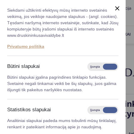
Taryba
Meras
Administracija
Siekdami užtikrinti efektyvų mūsų interneto svetainės
Karjera
DUK
veikimą, jos veikloje naudojame slapukus - (angl. cookies).
Registruokitės priėmi
Administracin
Tęsdami naršymą interneto svetainėje, sutinkate, kad Jūsų
kompiuteryje būtų įrašomi slapukai iš interneto svetainės
Darbotvarkė
Savivaldybės 
PASLAUGOS
DRUSKININKAI
www.druskininkusavivaldybe.lt
vadovai
Kontaktai
Privatumo politika
Planavimo do
Titulinis
Švietimas
Laisvos vietos darželiuose
Vicemerai
Korupcijos pre
Būtini slapukai
Įjungta
Išjungta
LAISVOS VIETOS 
Mero patarėja
Viešieji pirkim
Būtini slapukai įgalina pagrindines tinklapio funkcijas.
Svetainė negali tinkamai veikti be šių slapukų, juos galima
Lygios galim
išjungti tik pakeitus naršyklės nuostatas.
Savivaldybės
Informacija apie Druskinin
projektai
Statistikos slapukai
Įjungta
Išjungta
ikimokyklinio ugdymo skyr
Finansų valdym
Analitiniai slapukai padeda mums tobulinti mūsų tinklalapį,
renkant ir pateikiant informaciją apie jo naudojimą.
Organizacinė 
An