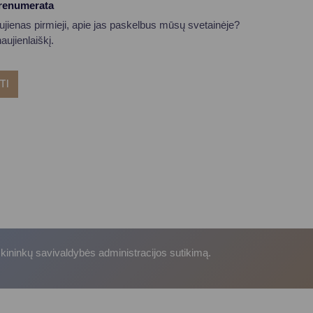
prenumerata
aujienas pirmieji, apie jas paskelbus mūsų svetainėje?
ujienlaiškį.
TI
skininkų savivaldybės administracijos sutikimą.