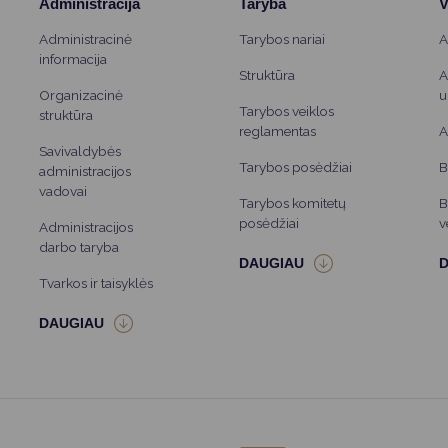
Administracija
Taryba
V
Administracinė
Tarybos nariai
A
informacija
Struktūra
A
Organizacinė
u
Tarybos veiklos
struktūra
reglamentas
A
Savivaldybės
Tarybos posėdžiai
B
administracijos
vadovai
Tarybos komitetų
B
posėdžiai
v
Administracijos
darbo taryba
Tvarkos ir taisyklės