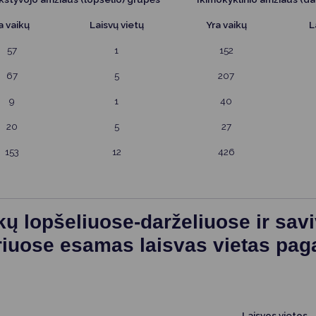
Vartotojų teisių apsauga
a vaikų
Laisvų vietų
Yra vaikų
L
Pranešėjų apsauga
57
1
152
Asmens duomenų apsauga
67
5
207
9
1
40
20
5
27
153
12
426
kų lopšeliuose-darželiuose ir sa
iuose esamas laisvas vietas pag
Laisvos vietos