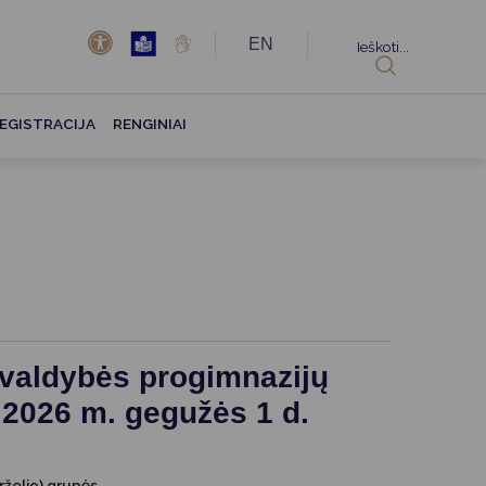
EN
Ieškoti...
EGISTRACIJA
RENGINIAI
vivaldybės progimnazijų
 2026 m. gegužės 1 d.
rželio) grupės