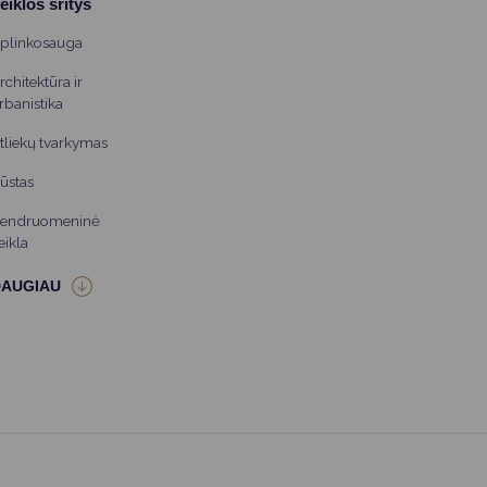
eiklos sritys
plinkosauga
rchitektūra ir
rbanistika
tliekų tvarkymas
ūstas
endruomeninė
eikla