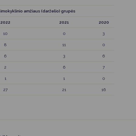
imokyklinio amžiaus (darželio) grupės
2022
2021
2020
10
0
3
8
11
0
6
3
6
2
6
7
1
1
0
27
21
16