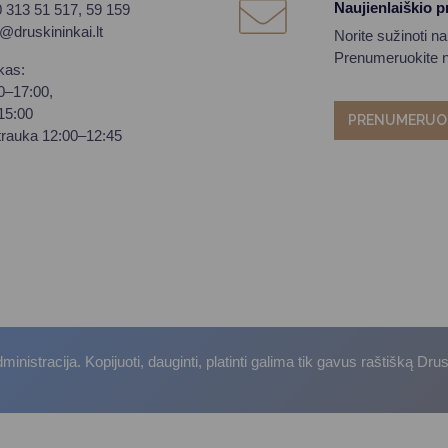
Naujienlaiškio 
0 313 51 517, 59 159
o@druskininkai.lt
Norite sužinoti n
Prenumeruokite na
kas:
00–17:00,
–15:00
PRENUMERUO
trauka 12:00–12:45
istracija. Kopijuoti, dauginti, platinti galima tik gavus raštišką Dru