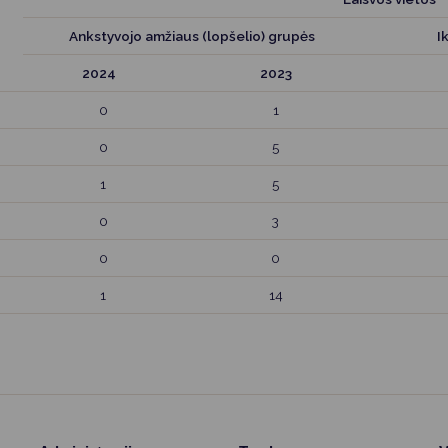
Ankstyvojo amžiaus (lopšelio) grupės
Ik
2024
2023
0
1
0
5
1
5
0
3
0
0
1
14