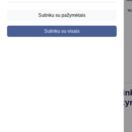
Įstaiga
Yr
Sutinku su pažymėtais
l/d „Bitutė“
Sutinku su visais
l/d „Žibutė‘
Leipalingio progimnazijos IU skyrius „Liepaitė“
Viečiūnų progimnazijos IU skyrius „Linelis“
Iš viso:
Informacija apie Druskinin
ikimokyklinio ugdymo skyr
2026 m. gegužės 1 d.