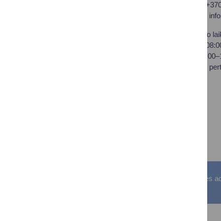
Druskininkų savivaldybės
Tel.: +37
administracija
El. p.
inf
Savivaldybės biudžetinė
Darbo lai
įstaiga,
I–IV 08:
Vilniaus al. 18, LT-66119
V 08:00
Druskininkai
Pietų per
Duomenys kaupiami ir
saugomi Juridinių asmenų
registre
Įstaigos kodas: 188776264
PVM mokėtojo kodas:
LT100008196411
Visos teisės saugomos. © Druskininkų savivaldybės admin