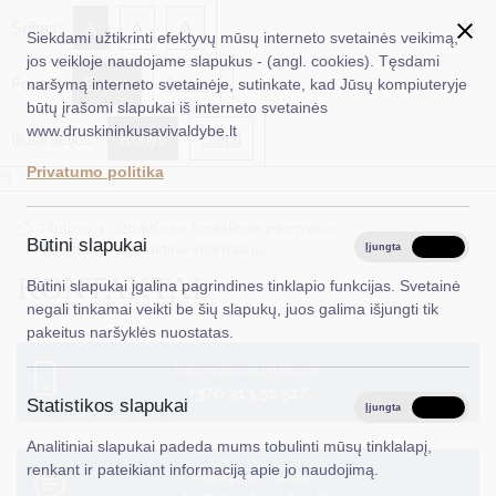
✖
A
Šriftas:
A
A
Siekdami užtikrinti efektyvų mūsų interneto svetainės veikimą,
jos veikloje naudojame slapukus - (angl. cookies). Tęsdami
Fonas:
Baltas
Juoda
naršymą interneto svetainėje, sutinkate, kad Jūsų kompiuteryje
EN
Ieškoti...
būtų įrašomi slapukai iš interneto svetainės
www.druskininkusavivaldybe.lt
Iliustracijos:
Rodyti
Slėpti
Taryba
Privatumo politika
*}
Meras
Titulinis
Struktūra ir kontaktinė informacija
Administracija
Būtini slapukai
Struktūra ir kontaktinė informacija
Įjungta
Išjungta
Veiklos sritys
KONTAKTAI
Būtini slapukai įgalina pagrindines tinklapio funkcijas. Svetainė
negali tinkamai veikti be šių slapukų, juos galima išjungti tik
Teisinė informacija
pakeitus naršyklės nuostatas.
Struktūra ir kontaktinė informacija
Informacinis telefonas
+370 313 51 517
Statistikos slapukai
Karjera
Įjungta
Išjungta
Analitiniai slapukai padeda mums tobulinti mūsų tinklalapį,
DUK
renkant ir pateikiant informaciją apie jo naudojimą.
Parašykite mums
PASLAUGOS