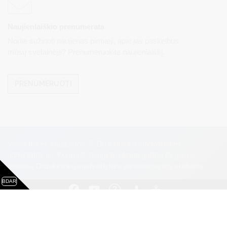
Naujienlaiškio prenumerata
Norite sužinoti naujienas pirmieji, apie jas paskelbus
mūsų svetainėje? Prenumeruokite naujienlaiškį.
PRENUMERUOTI
Visos teisės saugomos. © Druskininkų savivaldybės
administracija. Kopijuoti, dauginti, platinti galima tik gavus
raštišką Druskininkų savivaldybės administracijos sutikimą.
BDAR