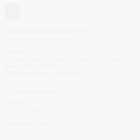
Druskininkų savivaldybės administracija
Savivaldybės biudžetinė įstaiga,
Vilniaus al. 18, LT-66119
Druskininkai
Duomenys kaupiami ir saugomi Juridinių asmenų registre
Įstaigos kodas: 188776264
PVM mokėtojo kodas: LT100008196411
Tel.: +370 313 51 517, 59 159
El. p.
info@druskininkai.lt
Darbo laikas:
I–IV 08:00–17:00,
V 08:00–15:00
Pietų pertrauka 12:00–12:45