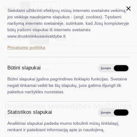
✖
A
Šriftas:
A
A
Siekdami užtikrinti efektyvų mūsų interneto svetainės veikimą,
jos veikloje naudojame slapukus - (angl. cookies). Tęsdami
Fonas:
Baltas
Juoda
naršymą interneto svetainėje, sutinkate, kad Jūsų kompiuteryje
EN
Ieškoti...
būtų įrašomi slapukai iš interneto svetainės
www.druskininkusavivaldybe.lt
Iliustracijos:
Rodyti
Slėpti
Taryba
Privatumo politika
*}
Meras
Titulinis
Struktūra ir kontaktinė informacija
Administracija
Būtini slapukai
Savivaldybės įstaigos
Įjungta
Išjungta
Veiklos sritys
Būtini slapukai įgalina pagrindines tinklapio funkcijas. Svetainė
SAVIVALDYBĖS ĮSTAIGOS
negali tinkamai veikti be šių slapukų, juos galima išjungti tik
Teisinė informacija
pakeitus naršyklės nuostatas.
Struktūra ir kontaktinė informacija
Druskininkų savivaldybės biudžetinės
Statistikos slapukai
Karjera
įstaigos
Įjungta
Išjungta
Analitiniai slapukai padeda mums tobulinti mūsų tinklalapį,
DUK
Druskininkų sporto centras
renkant ir pateikiant informaciją apie jo naudojimą.
M. K. Čiurlionio g. 97-2, Druskininkai
PASLAUGOS