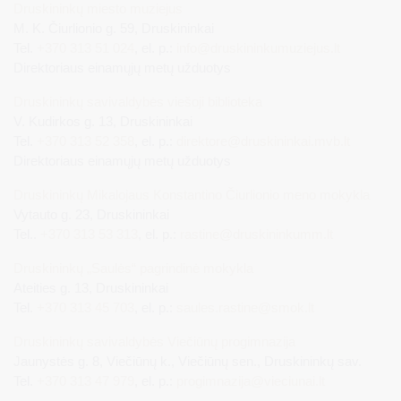
Druskininkų miesto muziejus
M. K. Čiurlionio g. 59, Druskininkai
Tel.
+370 313 51 024
, el. p.:
info@druskininkumuziejus.lt
Direktoriaus einamųjų metų užduotys
Druskininkų savivaldybės viešoji biblioteka
V. Kudirkos g. 13, Druskininkai
Tel.
+370 313 52 358
, el. p.:
direktore@druskininkai.mvb.lt
Direktoriaus einamųjų metų užduotys
Druskininkų Mikalojaus Konstantino Čiurlionio meno mokykla
Vytauto g. 23, Druskininkai
Tel..
+370 313 53 313
, el. p.:
rastine@druskininkumm.lt
Druskininkų „Saulės“ pagrindinė mokykla
Ateities g. 13, Druskininkai
Tel.
+370 313 45 703
, el. p.:
saules.rastine@smok.lt
Druskininkų savivaldybės Viečiūnų progimnazija
Jaunystės g. 8, Viečiūnų k., Viečiūnų sen., Druskininkų sav.
Tel.
+370 313 47 979
, el. p.:
progimnazija@vieciunai.lt