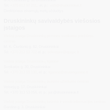
Tel.
+370 612 97 211
, el. p.:
vsb@druskininkai.lt
Direktoriaus einamųjų metų užduotys
Druskininkų savivaldybės viešosios
įstaigos
Viešoji įstaiga Druskininkų pirminės sveikatos priežiūros
centras
M. K. Čiurlionio g. 82, Druskininkai
Tel.
+370 313 53 702
el. p.:
sekretore@dpspc.lt
Viešoji įstaiga Druskininkų ligoninė
Sveikatos g. 30, Druskininkai
Tel.
+370 313 59 130
, el. p.:
ligonine@druskligonine.lt
Viešoji įstaiga Druskininkų jaunimo užimtumo centras
Veisiejų g. 17, Druskininkai
Tel. +370 313 53 056, el. p.: juc@druskininkai.lt
Viešoji įstaiga Druskininkų turizmo ir verslo informacijos centras
Gardino g. 3, Druskininkai