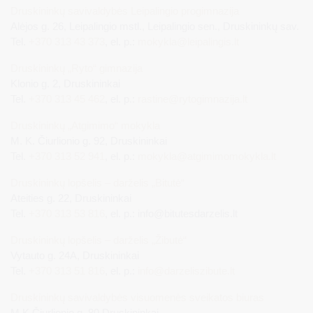
Druskininkų savivaldybės Leipalingio progimnazija
Alėjos g. 26, Leipalingio mstl., Leipalingio sen., Druskininkų sav.
Tel.
+370 313 43 373
, el. p.:
mokykla@leipalingis.lt
Druskininkų „Ryto“ gimnazija
Klonio g. 2, Druskininkai
Tel.
+370 313 45 462
, el. p.:
rastine@rytogimnazija.lt
Druskininkų „Atgimimo“ mokykla
M. K. Čiurlionio g. 92, Druskininkai
Tel.
+370 313 52 941
, el. p.:
mokykla@atgimimomokykla.lt
Druskininkų lopšelis – darželis „Bitutė“
Ateities g. 22, Druskininkai
Tel.
+370 313 53 816
, el. p.: info@bitutesdarzelis.lt
Druskininkų lopšelis – darželis „Žibutė“
Vytauto g. 24A, Druskininkai
Tel.
+370 313 51 816
, el. p.:
info@darzeliszibute.lt
Druskininkų savivaldybės visuomenės sveikatos biuras
M.K.Čiurlionio g. 80 Druskininkai