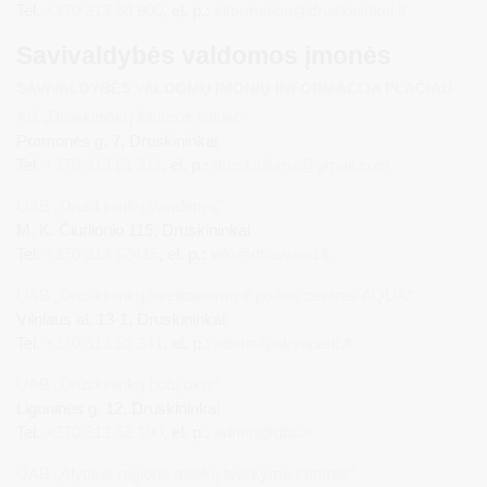
Tel.
+370 313 60 800
, el. p.:
information@druskininkai.lt
Savivaldybės valdomos įmonės
SAVIVALDYBĖS VALDOMŲ ĮMONIŲ INFORMACIJA PLAČIAU
AB „Druskininkų šilumos tinklai“
Pramonės g. 7, Druskininkai
Tel.
+370 313 51 311
, el. p.:
drusksiluma@gmail.com
UAB „Druskininkų vandenys“
M. K. Čiurlionio 115, Druskininkai
Tel.
+370 313 52415
, el. p.:
info@drusvand.lt
UAB „Druskininkų sveikatinimo ir poilsio centras AQUA“
Vilniaus al. 13-1, Druskininkai
Tel.
+370 313 52 341
, el. p.:
admin@akvapark.lt
UAB „Druskininkų butų ūkis“
Ligoninės g. 12, Druskininkai
Tel.
+370 313 52 100
, el. p.:
admin@dbu.lt
UAB „Alytaus regiono atliekų tvarkymo centras“