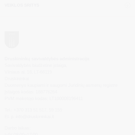
VEIKLOS SRITYS
Druskininkų savivaldybės administracija
Savivaldybės biudžetinė įstaiga,
Vilniaus al. 18, LT-66119
Druskininkai
Duomenys kaupiami ir saugomi Juridinių asmenų registre
Įstaigos kodas: 188776264
PVM mokėtojo kodas: LT100008196411
Tel.: +370 313 51 517, 59 159
El. p.
info@druskininkai.lt
Darbo laikas:
I–IV 08:00–17:00,