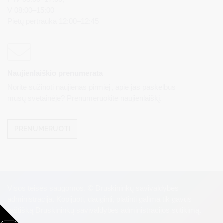
V 08:00–15:00
Pietų pertrauka 12:00–12:45
Naujienlaiškio prenumerata
Norite sužinoti naujienas pirmieji, apie jas paskelbus
mūsų svetainėje? Prenumeruokite naujienlaiškį.
PRENUMERUOTI
Visos teisės saugomos. © Druskininkų savivaldybės
administracija. Kopijuoti, dauginti, platinti galima tik gavus
raštišką Druskininkų savivaldybės administracijos sutikimą.