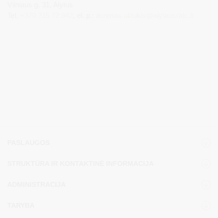
Vilniaus g. 31, Alytus
Tel.
+370 315 72 842
, el. p.:
aurimas.uldukis@alytausratc.lt
PASLAUGOS
STRUKTŪRA IR KONTAKTINĖ INFORMACIJA
ADMINISTRACIJA
TARYBA