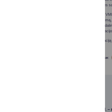
būtina nurodyti žemės s
Identifikavęsi „Mano VM
sužinoti mokėtiną sumą, 
VMI aptarnavimo padalini
Individualios konsultaci
Visą aktualią informacij
mokesčiu“.
Dalintis soc. tinkluose:
SUSIJĘ SKELBIMAI
2026-01-02
Nuo sausio 2 d. –