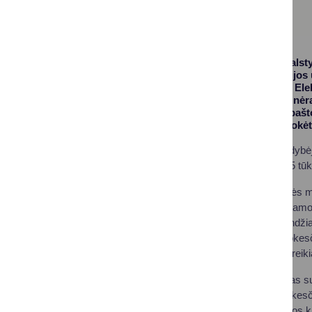
Kauno apskrities valst
mokesčio deklaracijos u
prisijungę prie VMI El
savininkams, kurie nėr
nenurodė savo el. pašt
mokestį reikia sumokėti 
Druskininkų savivaldybė
savininkų: apie 187,5 tūk
„Siekiame, kad žemės m
suformuotos ir prieinamo
procesas vyks sklandžiai 
mokėtina žemės mokesči
mokesčio mokėti nereikia
Paprasčiausias būdas su
nurodant žemės mokesčio
terminaluose, spaudos k