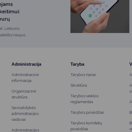
ojams
keitimui:
 eurų
al. Lietuvos
askelbs naujus
Administracija
Taryba
V
Administracinė
Tarybos nariai
A
informacija
Struktūra
A
Organizacinė
u
Tarybos veiklos
struktūra
reglamentas
A
Savivaldybės
Tarybos posėdžiai
B
administracijos
vadovai
Tarybos komitetų
B
posėdžiai
v
Administracijos