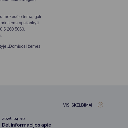
ės mokesčio temą, gali
orintiems apsilankyti
70 5 260 5060.
.
iltyje „Domiuosi žemės
VISI SKELBIMAI
2026-04-10
Dėl informacijos apie