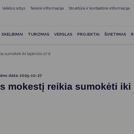
Veiklos sritys
Teisinė informacija
Struktūra ir kontaktinė informacija
mui
ė informacija
Teisės aktai
Struktūra ir kontaktinė
informacija
administracijos
Norminiai teisės aktai
SKELBIMAI
TURIZMAS
VERSLAS
PROJEKTAI
ŠVIETIMAS
R
Asmenų aptarnavimas
Teisės aktų projektai
kumentai
Konsultavimasis su
a sumokėti iki lapkričio 17 d.
Mero potvarkiai
visuomene
vencija
Tyrimai ir analizės
Savivaldybės įstaigos
ai
nimo data: 2025-10-27
Valstybės garantuojama
Darbo grupės ir komisijos
 mokestį reikia sumokėti iki 
ybės
teisinė pagalba
Seniūnijos
 remiami
Teisės aktų pažeidimai
Nuorodos
Galiojančio teisinio
as ir apskaita
reguliavimo poveikio ex post
vertinimas
struktūra