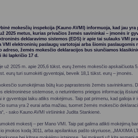
ybinė mokesčių inspekcija (Kauno AVMI) informuoja, kad jau yr
ž 2025 metus, kurias privačios žemės savininkai – įmonės ir gyve
ektroninės deklaravimo sistemos (EDS) ir apie tai sulauks VMI p
a VMI elektroninių paslaugų vartotojai arba šiomis paslaugomis n
o adreso, žemės mokesčio deklaracijos bus siunčiamos klasikin
iki lapkričio 17 d.
je už 2025 m. apie 205,6 tūkst. eurų žemės mokesčio apskaičiuota 5
st. eurų turi sumokėti gyventojai, beveik 18,1 tūkst. eurų – įmonės.
okesčio sumokėjimas būtų kuo paprastesnis žemės savininkams. Dau
s elektroninėse sistemose, o neturintiems prieigos informaciją išsiu
ir gyventojai laiku atliks mokėjimus. Taip pat primenu, kad galioja ir i
o suma yra 2 eurai arba mažiau, tuomet žemės mokesčio deklaraci
“, - sako Kauno AVMI viršininkė Judita Stankienė.
mokėti mokestį – per Mano VMI. Taip pat galima atlikti mokėjimą ba
 įmokos kodą 3011, arba apsilankius pašto skyriuose, „MAXIMA LT“
ioskuose bei kitose mokėjimų įstaigose. Jei mokestį už kitą asmenį