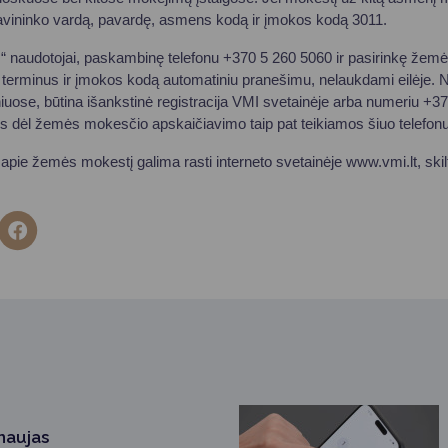
avininko vardą, pavardę, asmens kodą ir įmokos kodą 3011.
I“ naudotojai, paskambinę telefonu +370 5 260 5060 ir pasirinkę žem
terminus ir įmokos kodą automatiniu pranešimu, nelaukdami eilėje. N
uose, būtina išankstinė registracija VMI svetainėje arba numeriu +3
jos dėl žemės mokesčio apskaičiavimo taip pat teikiamos šiuo telefonu
ą apie žemės mokestį galima rasti interneto svetainėje www.vmi.lt, sk
 naujas