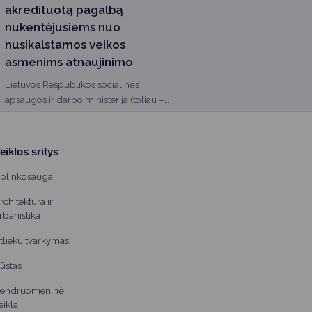
akredituotą pagalbą
nukentėjusiems nuo
nusikalstamos veikos
asmenims atnaujinimo
Lietuvos Respublikos socialinės
apsaugos ir darbo ministerija (toliau –
Ministerija) teikia...
eiklos sritys
plinkosauga
rchitektūra ir
rbanistika
tliekų tvarkymas
ūstas
endruomeninė
eikla