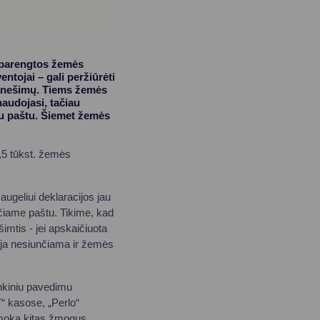
a parengtos žemės
ntojai – gali peržiūrėti
ranešimų. Tiems žemės
audojasi, tačiau
iu paštu. Šiemet žemės
,5 tūkst. žemės
geliui deklaracijos jau
nčiame paštu. Tikime, kad
šimtis - jei apskaičiuota
ja nesiunčiama ir žemės
nkiniu pavedimu
 kasose, „Perlo“
 moka kitas žmogus,