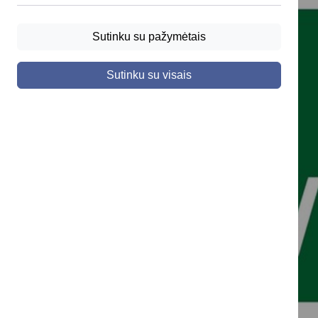
Sutinku su pažymėtais
Sutinku su visais