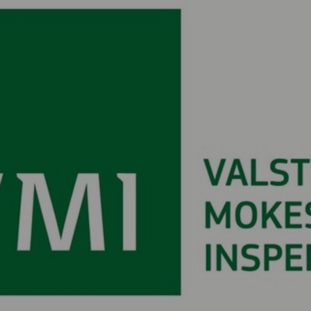
Vartotojų teisių apsauga
Pranešėjų apsauga
Asmens duomenų apsauga