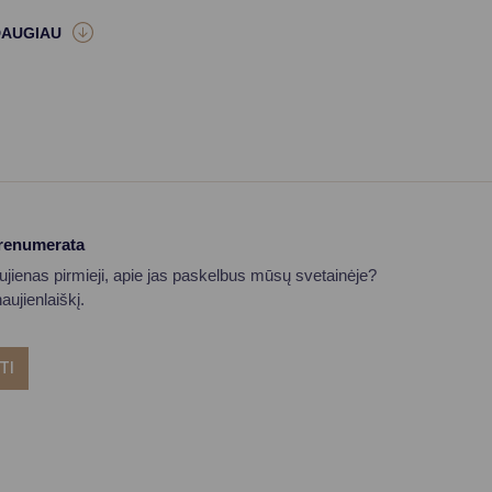
prenumerata
aujienas pirmieji, apie jas paskelbus mūsų svetainėje?
ujienlaiškį.
TI