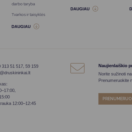
darbo taryba
Tvarkos ir taisyklės
Naujienlaiškio 
0 313 51 517, 59 159
o@druskininkai.lt
Norite sužinoti n
Prenumeruokite na
kas:
00–17:00,
–15:00
PRENUMERUO
trauka 12:00–12:45