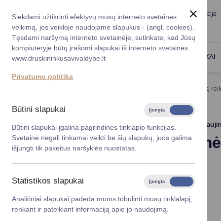
Taryba
Meras
Administracija
Siekdami užtikrinti efektyvų mūsų interneto svetainės
Karjera
DUK
veikimą, jos veikloje naudojame slapukus - (angl. cookies).
Registruokitės priėmi
Administracin
Tęsdami naršymą interneto svetainėje, sutinkate, kad Jūsų
kompiuteryje būtų įrašomi slapukai iš interneto svetainės
Darbotvarkė
Savivaldybės 
PASLAUGOS
DRUSKININKAI
www.druskininkusavivaldybe.lt
vadovai
Kontaktai
Privatumo politika
Planavimo do
Titulinis
Skelbimų kanalas
VMI: Žemės mokestį reiki
Vicemerai
Korupcijos pre
Būtini slapukai
Įjungta
Išjungta
Mero patarėja
Viešieji pirkim
2025-10-27
Atnauji
Būtini slapukai įgalina pagrindines tinklapio funkcijas.
VMI: Žemės
Svetainė negali tinkamai veikti be šių slapukų, juos galima
Lygios galim
išjungti tik pakeitus naršyklės nuostatas.
17 d.
Savivaldybės
projektai
Statistikos slapukai
Įjungta
Išjungta
Finansų valdym
Analitiniai slapukai padeda mums tobulinti mūsų tinklalapį,
renkant ir pateikiant informaciją apie jo naudojimą.
Organizacinė 