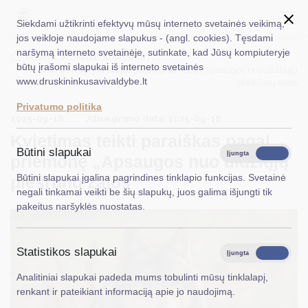
Siekdami užtikrinti efektyvų mūsų interneto svetainės veikimą,
jos veikloje naudojame slapukus - (angl. cookies). Tęsdami
naršymą interneto svetainėje, sutinkate, kad Jūsų kompiuteryje
EN
Ieškoti...
Titulinis
Skelbimų kanalas
būtų įrašomi slapukai iš interneto svetainės
Kvietimas teikti paraiškas pagal priemonę „Apsaugos nuo didžiųjų
www.druskininkusavivaldybe.lt
plėšrūnų žalos
Taryba
Privatumo politika
2025-09-18
Atnaujinimo data: 2025-09-18
Meras
Kvietimas teikti paraiškas pagal
Administracija
Būtini slapukai
Įjungta
Išjungta
priemonę „Apsaugos nuo didžiųjų
Veiklos sritys
Būtini slapukai įgalina pagrindines tinklapio funkcijas. Svetainė
plėšrūnų žalos
negali tinkamai veikti be šių slapukų, juos galima išjungti tik
Teisinė informacija
pakeitus naršyklės nuostatas.
Struktūra ir kontaktinė informacija
Statistikos slapukai
Karjera
Įjungta
Išjungta
Analitiniai slapukai padeda mums tobulinti mūsų tinklalapį,
DUK
renkant ir pateikiant informaciją apie jo naudojimą.
PASLAUGOS