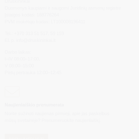
Druskininkai
Duomenys kaupiami ir saugomi Juridinių asmenų registre
Įstaigos kodas: 188776264
PVM mokėtojo kodas: LT100008196411
Tel.: +370 313 51 517, 59 159
El. p.
info@druskininkai.lt
Darbo laikas:
I–IV 08:00–17:00,
V 08:00–15:00
Pietų pertrauka 12:00–12:45
Naujienlaiškio prenumerata
Norite sužinoti naujienas pirmieji, apie jas paskelbus
mūsų svetainėje? Prenumeruokite naujienlaiškį.