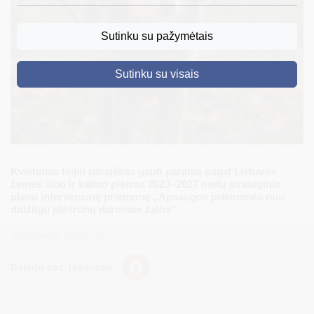
DRUSKININKAI
Sutinku su pažymėtais
SKELBIMAI
Sutinku su visais
TURIZMAS
VERSLAS
PROJEKTAI
ŠVIETIMAS
Kvietimas teikti paraiškas gauti paramą pagal Lietuvos
žemės ūkio ir kaimo plėtros 2023–2027 metų strateginio
REGISTRACIJA
plano intervencinę priemonę „Apsaugos priemonės nuo
didžiųjų plėšrūnų daromos žalos“.
RENGINIAI
Informaciją rasite čia.
Dalintis soc. tinkluose: