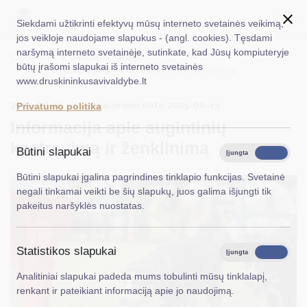
Siekdami užtikrinti efektyvų mūsų interneto svetainės veikimą,
jos veikloje naudojame slapukus - (angl. cookies). Tęsdami
naršymą interneto svetainėje, sutinkate, kad Jūsų kompiuteryje
EN
Ieškoti...
Titulinis
Skelbimų kanalas
būtų įrašomi slapukai iš interneto svetainės
Informacija apie augintinių kastravimą ir ženklinimą
www.druskininkusavivaldybe.lt
Taryba
2025-08-05
Atnaujinimo data: 2025-08-13
Privatumo politika
Meras
Informacija apie augintinių
kastravimą ir ženklinimą
Administracija
Būtini slapukai
Įjungta
Išjungta
Veiklos sritys
Būtini slapukai įgalina pagrindines tinklapio funkcijas. Svetainė
negali tinkamai veikti be šių slapukų, juos galima išjungti tik
Teisinė informacija
pakeitus naršyklės nuostatas.
Struktūra ir kontaktinė informacija
Statistikos slapukai
Karjera
Įjungta
Išjungta
Analitiniai slapukai padeda mums tobulinti mūsų tinklalapį,
DUK
renkant ir pateikiant informaciją apie jo naudojimą.
PASLAUGOS