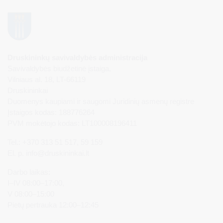
Druskininkų savivaldybės administracija
Savivaldybės biudžetinė įstaiga,
Vilniaus al. 18, LT-66119
Druskininkai
Duomenys kaupiami ir saugomi Juridinių asmenų registre
Įstaigos kodas: 188776264
PVM mokėtojo kodas: LT100008196411
Tel.: +370 313 51 517, 59 159
El. p.
info@druskininkai.lt
Darbo laikas:
I–IV 08:00–17:00,
V 08:00–15:00
Pietų pertrauka 12:00–12:45