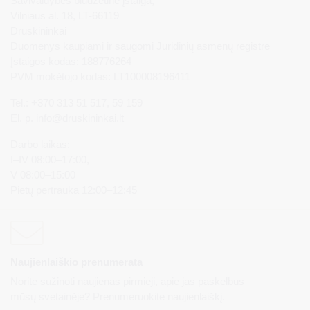
Savivaldybės biudžetinė įstaiga,
Vilniaus al. 18, LT-66119
Druskininkai
Duomenys kaupiami ir saugomi Juridinių asmenų registre
Įstaigos kodas: 188776264
PVM mokėtojo kodas: LT100008196411
Tel.: +370 313 51 517, 59 159
El. p.
info@druskininkai.lt
Darbo laikas:
I–IV 08:00–17:00,
V 08:00–15:00
Pietų pertrauka 12:00–12:45
Naujienlaiškio prenumerata
Norite sužinoti naujienas pirmieji, apie jas paskelbus
mūsų svetainėje? Prenumeruokite naujienlaiškį.