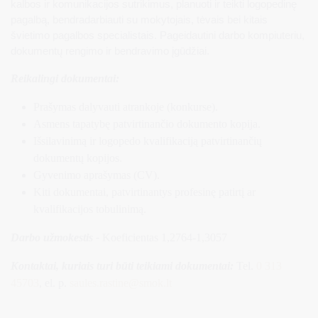
kalbos ir komunikacijos sutrikimus, planuoti ir teikti logopedinę
pagalbą, bendradarbiauti su mokytojais, tėvais bei kitais
švietimo pagalbos specialistais. Pageidautini darbo kompiuteriu,
dokumentų rengimo ir bendravimo įgūdžiai.
Reikalingi
dokumentai:
Prašymas dalyvauti atrankoje (konkurse).
Asmens tapatybę patvirtinančio dokumento kopija.
Išsilavinimą ir logopedo kvalifikaciją patvirtinančių
dokumentų kopijos.
Gyvenimo aprašymas (CV).
Kiti dokumentai, patvirtinantys profesinę patirtį ar
kvalifikacijos tobulinimą.
Darbo užmokestis -
Koeficientas 1,2764-1,3057
Kontaktai, kuriais turi būti teikiami dokumentai:
Tel.
0 313
45703
, el. p.
saules.rastine
@smok.lt