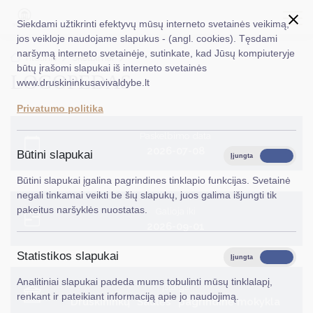
Siekdami užtikrinti efektyvų mūsų interneto svetainės veikimą,
jos veikloje naudojame slapukus - (angl. cookies). Tęsdami
naršymą interneto svetainėje, sutinkate, kad Jūsų kompiuteryje
EN
Ieškoti...
Titulinis
Skelbimai
būtų įrašomi slapukai iš interneto svetainės
LOGOPEDAS
www.druskininkusavivaldybe.lt
Taryba
Privatumo politika
Meras
Paskelbimo data
Administracija
2026-07-08
Būtini slapukai
Įjungta
Išjungta
Veiklos sritys
Būtini slapukai įgalina pagrindines tinklapio funkcijas. Svetainė
negali tinkamai veikti be šių slapukų, juos galima išjungti tik
Teisinė informacija
pakeitus naršyklės nuostatas.
Galioja iki
2026-09-01
Struktūra ir kontaktinė informacija
Statistikos slapukai
Karjera
Įjungta
Išjungta
Analitiniai slapukai padeda mums tobulinti mūsų tinklalapį,
DUK
Įstaiga
renkant ir pateikiant informaciją apie jo naudojimą.
Druskininkų "Saulės" pagrindinė mokykla
PASLAUGOS