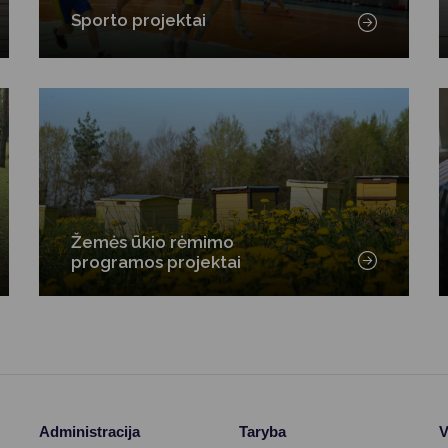
Vartotojų teisių apsauga
Sporto projektai
Pranešėjų apsauga
Asmens duomenų apsauga
Žemės ūkio rėmimo
programos projektai
Administracija
Taryba
V