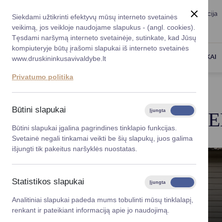
Taryba
Meras
Administracija
Siekdami užtikrinti efektyvų mūsų interneto svetainės
Karjera
DUK
veikimą, jos veikloje naudojame slapukus - (angl. cookies).
Registruokitės priėmi
Administracin
Tęsdami naršymą interneto svetainėje, sutinkate, kad Jūsų
kompiuteryje būtų įrašomi slapukai iš interneto svetainės
Darbotvarkė
Savivaldybės 
PASLAUGOS
DRUSKININKAI
www.druskininkusavivaldybe.lt
vadovai
Kontaktai
Privatumo politika
Planavimo do
Titulinis
Savivaldybės remiami projektai
Vicemerai
Korupcijos pre
Būtini slapukai
Įjungta
Išjungta
SAVIVALDYBĖS RE
Mero patarėja
Viešieji pirkim
Būtini slapukai įgalina pagrindines tinklapio funkcijas.
Svetainė negali tinkamai veikti be šių slapukų, juos galima
Lygios galim
išjungti tik pakeitus naršyklės nuostatas.
Savivaldybės
projektai
Statistikos slapukai
Įjungta
Išjungta
Finansų valdym
Analitiniai slapukai padeda mums tobulinti mūsų tinklalapį,
renkant ir pateikiant informaciją apie jo naudojimą.
Organizacinė 