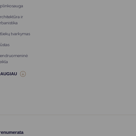
plinkosauga
rchitektūra ir
rbanistika
tliekų tvarkymas
ūstas
endruomeninė
eikla
prenumerata