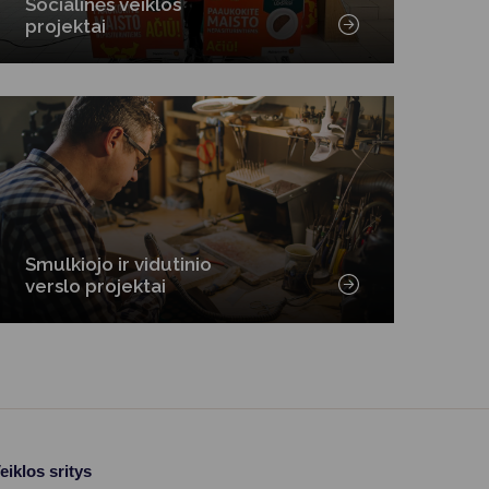
Socialinės veiklos
projektai
Smulkiojo ir vidutinio
verslo projektai
eiklos sritys