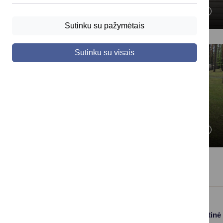
Kultūros projektai
Sutinku su pažymėtais
Sutinku su visais
Visuomenės sveikatos
projektai
Paslaugos
Struktūra ir kontaktinė