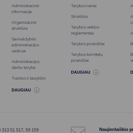
Administracinė
Tarybos nariai
A
informacija
Struktūra
A
Organizacinė
u
Tarybos veiklos
struktūra
reglamentas
A
Savivaldybės
Tarybos posėdžiai
B
administracijos
vadovai
Tarybos komitetų
B
posėdžiai
v
Administracijos
darbo taryba
Tvarkos ir taisyklės
Naujienlaiškio 
0 313 51 517, 59 159