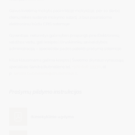
Gavus kvietimą mokytis pasirinktoje mokykloje, per 10 darbo
dienų reikės sudaryti mokymo sutartį. Ji bus pasirašoma
elektroniniu būdu CPIS sistemoje.
Gyventojai, neturintys galimybės prisijungti prie Elektroninių
valdžios vartų, gali kreiptis į Druskininkų savivaldybės
administraciją – specialistai padės pateikti prašymą sistemoje.
Kilus klausimams galima kreiptis į Švietimo skyriaus vyriausiąją
specialistę Sandrą Bubnelienę tel.
+370 616 33938
, el.
p.
sandra.bubneliene@druskininkai.lt
Prašymų pildymo instrukcijos
Ikimokyklinio ugdymo