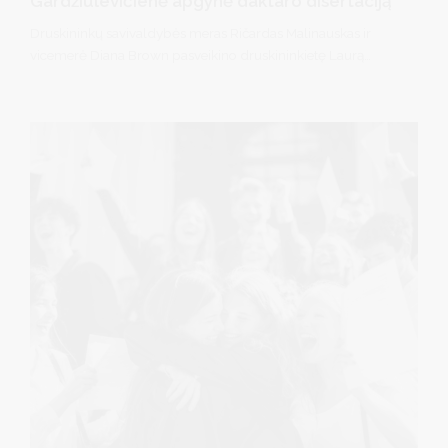
Gardžiulevičienė apgynė daktaro disertaciją
Druskininkų savivaldybės meras Ričardas Malinauskas ir
vicemerė Diana Brown pasveikino druskininkietę Laurą
Gardžiulevičienę, Mykolo Romerio universitete (MRU)
apgynusią socialinių mokslų daktarės disertaciją.