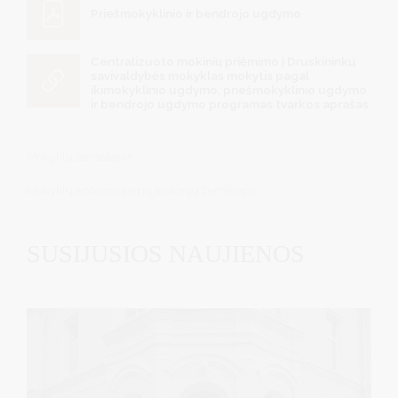
Priešmokyklinio ir bendrojo ugdymo
Centralizuoto mokinių priėmimo į Druskininkų
savivaldybės mokyklas mokytis pagal
ikimokyklinio ugdymo, priešmokyklinio ugdymo
ir bendrojo ugdymo programas tvarkos aprašas
Mokyklų žemėlapis
Mokyklų aptarnaujamų teritorijų žemėlapis
SUSIJUSIOS NAUJIENOS