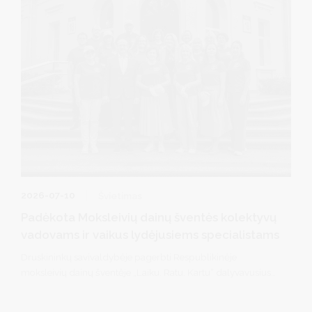
2026-07-10
Švietimas
Padėkota Moksleivių dainų šventės kolektyvų
vadovams ir vaikus lydėjusiems specialistams
Druskininkų savivaldybėje pagerbti Respublikinėje
moksleivių dainų šventėje „Laiku. Ratu. Kartu“ dalyvavusius
jaunuosius druskininkiečius rengę kolektyvų vadovai ir
šventėje juos lydėję mokytojai ir visuomenės sveikatos