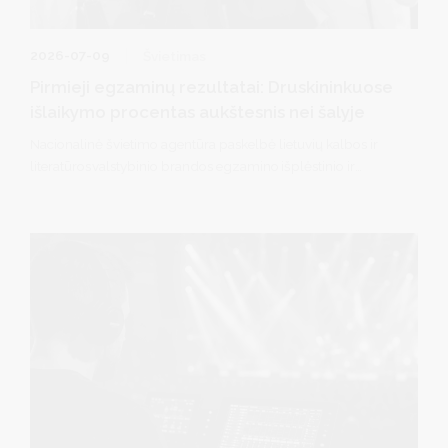
2026-07-09
Švietimas
Pirmieji egzaminų rezultatai: Druskininkuose
išlaikymo procentas aukštesnis nei šalyje
Nacionalinė švietimo agentūra paskelbė lietuvių kalbos ir
literatūros valstybinio brandos egzamino išplėstinio ir
bendrojo kursų bei matematikos valstybinio brandos
egzamino išplėstinio ir bendrojo kursų pagrindinės sesijos
valstybinių brandos egzaminų rezultatus.