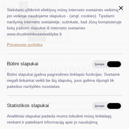
✖
A
Šriftas:
A
A
Siekdami užtikrinti efektyvų mūsų interneto svetainės veikimą,
jos veikloje naudojame slapukus - (angl. cookies). Tęsdami
Fonas:
Baltas
Juoda
naršymą interneto svetainėje, sutinkate, kad Jūsų kompiuteryje
EN
Ieškoti...
būtų įrašomi slapukai iš interneto svetainės
www.druskininkusavivaldybe.lt
Iliustracijos:
Rodyti
Slėpti
Taryba
Privatumo politika
*}
Meras
Titulinis
Registracija į darželius ir mokyklas
Administracija
Būtini slapukai
Įjungta
Išjungta
REGISTRACIJA Į DARŽELIUS
Veiklos sritys
Būtini slapukai įgalina pagrindines tinklapio funkcijas. Svetainė
IR MOKYKLAS
negali tinkamai veikti be šių slapukų, juos galima išjungti tik
Teisinė informacija
pakeitus naršyklės nuostatas.
Struktūra ir kontaktinė informacija
Nuo šių metų daugelyje Lietuvos savivaldybių, tarp jų – ir
Druskininkuose, pradedama taikyti nauja mokinių priėmimo į
Statistikos slapukai
Karjera
Įjungta
Išjungta
mokyklas tvarka – prašymai bus teikiami per nacionalinę
Centralizuotą priėmimo į švietimo programas informacinę
Analitiniai slapukai padeda mums tobulinti mūsų tinklalapį,
DUK
sistemą (CPIS).
renkant ir pateikiant informaciją apie jo naudojimą.
PASLAUGOS