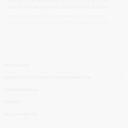
universitetas pasirašė partnerystės sutartį
Druskininkų savivaldybė ir Lietuvos sporto universitetas
pasirašė bendradarbiavimo sutartį, kuria siekiama stiprinti
partnerystę mokslo, sveikatinimo, specialistų rengimo ir
inovacijų srityse. Bendradarbiavimas leis dar glaudžiau
susieti akademines žinias su Druskininkuose sukaupta
sveikatinimo praktika bei prisidės prie kurorto, kaip
sveikatinimo ir ilgaamžiškumo centro, plėtros.
PASLAUGOS
STRUKTŪRA IR KONTAKTINĖ INFORMACIJA
ADMINISTRACIJA
TARYBA
VEIKLOS SRITYS