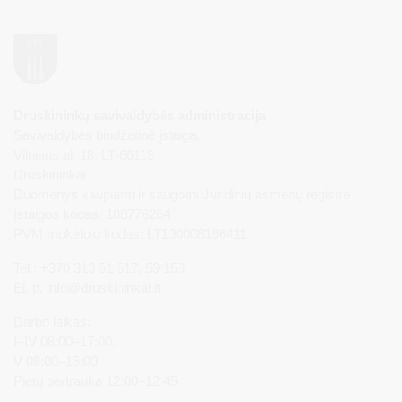
Druskininkų savivaldybės administracija
Savivaldybės biudžetinė įstaiga,
Vilniaus al. 18, LT-66119
Druskininkai
Duomenys kaupiami ir saugomi Juridinių asmenų registre
Įstaigos kodas: 188776264
PVM mokėtojo kodas: LT100008196411
Tel.: +370 313 51 517, 59 159
El. p.
info@druskininkai.lt
Darbo laikas:
I–IV 08:00–17:00,
V 08:00–15:00
Pietų pertrauka 12:00–12:45