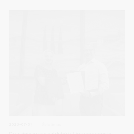
nuo rugsėjo 1 d.
2026-07-03
Švietimas
Druskininkų savivaldybė ir Lietuvos sporto