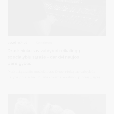
2026-07-07
Švietimas
Druskininkų savivaldybei reikalingų
specialybių sąraše - dar dvi naujos
pareigybės
Praėjusią savaitę posėdžiavusi Druskininkų savivaldybės
Taryba pritarė, kad Druskininkams reikalingų profesijų sąrašą
papildytų dar dvi pareigybės: muzikos technologas
(garsistas) ir renginių techninio aptarnavimo darbuotojas
(technikas/apšvietėjas).