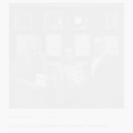
specialistai. Savivaldybės meras R. Malinauskas ir vicemerė
D. Brown padėkojo jiems už profesionalų darbą, kantrybę,
atsidavimą ir indėlį ugdant jaunąją kartą bei garsinant
Druskininkų vardą visoje Lietuvoje.
2026-07-10
Švietimas
Asociacijos „Padėkime vaikams“ vadovė L.