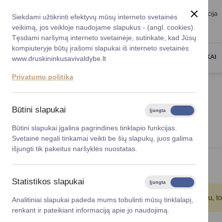
Taryba
Meras
Administracija
Siekdami užtikrinti efektyvų mūsų interneto svetainės
Karjera
DUK
veikimą, jos veikloje naudojame slapukus - (angl. cookies).
Registruokitės priėmi
Administracin
Tęsdami naršymą interneto svetainėje, sutinkate, kad Jūsų
kompiuteryje būtų įrašomi slapukai iš interneto svetainės
Darbotvarkė
Savivaldybės 
PASLAUGOS
DRUSKININKAI
www.druskininkusavivaldybe.lt
vadovai
Kontaktai
Privatumo politika
Planavimo do
Titulinis
Projektai
Vicemerai
Korupcijos pre
Būtini slapukai
Įjungta
Išjungta
PROJEKTAI
Mero patarėja
Viešieji pirkim
Būtini slapukai įgalina pagrindines tinklapio funkcijas.
Svetainė negali tinkamai veikti be šių slapukų, juos galima
Lygios galim
išjungti tik pakeitus naršyklės nuostatas.
Savivaldybės
Viso įrašų: 32
projektai
Statistikos slapukai
Įjungta
Išjungta
Finansų valdym
Atkreipkite dėmesį!
Jūs pasinaudojote įrašų filtru, t
Analitiniai slapukai padeda mums tobulinti mūsų tinklalapį,
renkant ir pateikiant informaciją apie jo naudojimą.
Organizacinė 