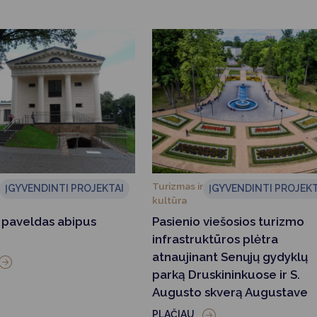
Turizmas ir
ĮGYVENDINTI PROJEKTAI
ĮGYVENDINTI PROJEKT
kultūra
 paveldas abipus
Pasienio viešosios turizmo
infrastruktūros plėtra
atnaujinant Senųjų gydyklų
parką Druskininkuose ir S.
Augusto skverą Augustave
PLAČIAU