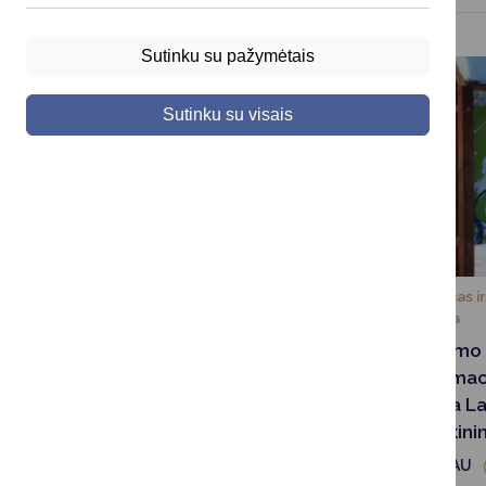
Sutinku su pažymėtais
Sutinku su visais
Turizmas ir
Turizmas ir
ĮGYVENDINTI PROJEKTAI
kultūra
kultūra
„Atrask Dzūkijos gamtą ir
Turizmo 
kultūrą!“
informac
plėtra La
PLAČIAU
Druskini
PLAČIAU