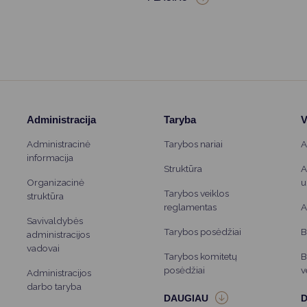
Administracija
Taryba
V
Administracinė
Tarybos nariai
A
informacija
Struktūra
A
Organizacinė
u
Tarybos veiklos
struktūra
reglamentas
A
Savivaldybės
Tarybos posėdžiai
B
administracijos
vadovai
Tarybos komitetų
B
posėdžiai
v
Administracijos
darbo taryba