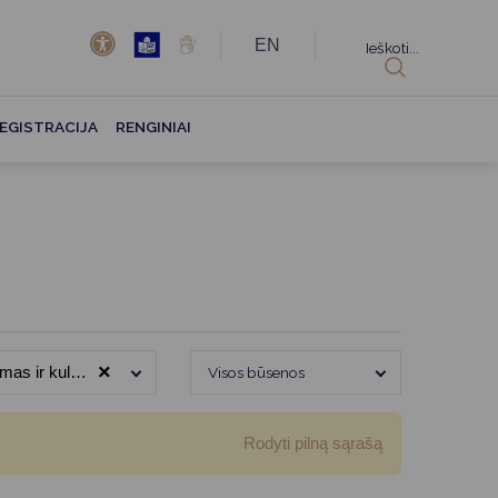
EN
Ieškoti...
EGISTRACIJA
RENGINIAI
×
as ir kultūra
Visos būsenos
Rodyti pilną sąrašą