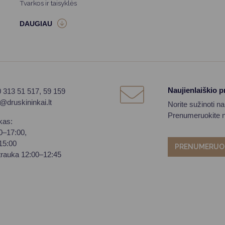
Tvarkos ir taisyklės
Naujienlaiškio 
0 313 51 517, 59 159
o@druskininkai.lt
Norite sužinoti n
Prenumeruokite na
kas:
00–17:00,
–15:00
PRENUMERUO
trauka 12:00–12:45