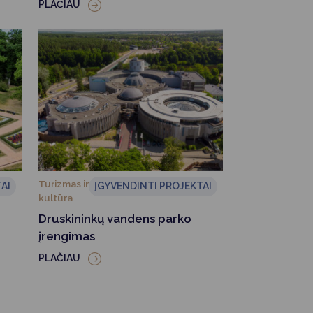
PLAČIAU
Turizmas ir
AI
ĮGYVENDINTI PROJEKTAI
kultūra
Druskininkų vandens parko
įrengimas
PLAČIAU