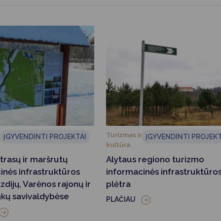
Vartotojų teisių apsauga
Pranešėjų apsauga
Asmens duomenų apsauga
Turizmas ir
ĮGYVENDINTI PROJEKTAI
ĮGYVENDINTI PROJEKT
kultūra
trasų ir maršrutų
Alytaus regiono turizmo
inės infrastruktūros
informacinės infrastruktūro
zdijų, Varėnos rajonų ir
plėtra
nkų savivaldybėse
PLAČIAU