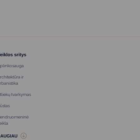
eiklos sritys
plinkosauga
rchitektūra ir
rbanistika
tliekų tvarkymas
ūstas
endruomeninė
eikla