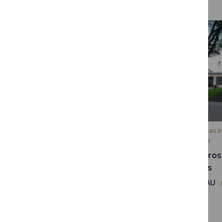
Turizmas ir
Turizmas ir
ĮGYVENDINTI PROJEKTAI
kultūra
kultūra
„Turizmui draugiški miestai“
Kultūros
(pagal URBACT III programą)
sienos
PLAČIAU
PLAČIAU