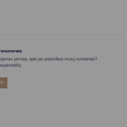
prenumerata
aujienas pirmieji, apie jas paskelbus mūsų svetainėje?
ujienlaiškį.
TI