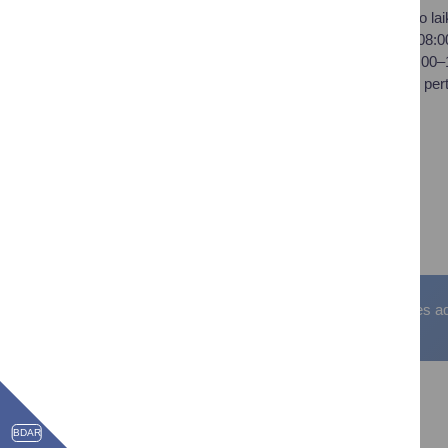
Savivaldybės biudžetinė
Darbo lai
įstaiga,
I–IV 08:
Vilniaus al. 18, LT-66119
V 08:00
Druskininkai
Pietų per
Duomenys kaupiami ir
saugomi Juridinių asmenų
registre
Įstaigos kodas: 188776264
PVM mokėtojo kodas:
LT100008196411
Visos teisės saugomos. © Druskininkų savivaldybės admin
BDAR