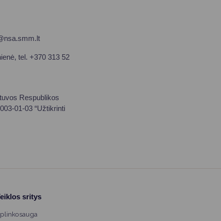
ne@nsa.smm.lt
ienė, tel. +370 313 52
etuvos Respublikos
003-01-03 “Užtikrinti
eiklos sritys
plinkosauga