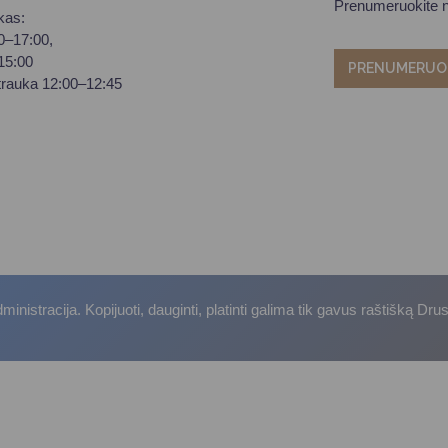
Prenumeruokite na
kas:
00–17:00,
–15:00
PRENUMERUO
trauka 12:00–12:45
istracija. Kopijuoti, dauginti, platinti galima tik gavus raštišką Dru