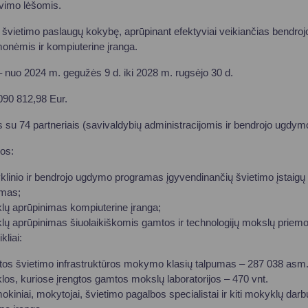
avimo lėšomis.
ti švietimo paslaugų kokybę, aprūpinant efektyviai veikiančias bend
emonėmis ir kompiuterine įranga.
– nuo 2024 m. gegužės 9 d. iki 2028 m. rugsėjo 30 d.
 090 812,98 Eur.
 su 74 partneriais (savivaldybių administracijomis ir bendrojo ugd
los:
klinio ir bendrojo ugdymo programas įgyvendinančių švietimo įstaigų
imas;
ų aprūpinimas kompiuterine įranga;
 aprūpinimas šiuolaikiškomis gamtos ir technologijų mokslų priem
kliai:
os švietimo infrastruktūros mokymo klasių talpumas – 287 038 asm
s, kuriose įrengtos gamtos mokslų laboratorijos – 470 vnt.
mokiniai, mokytojai, švietimo pagalbos specialistai ir kiti mokyklų darb