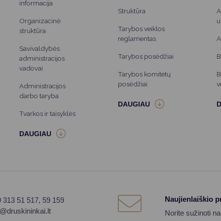
informacija
Struktūra
A
Organizacinė
u
Tarybos veiklos
struktūra
reglamentas
A
Savivaldybės
Tarybos posėdžiai
B
administracijos
vadovai
Tarybos komitetų
B
posėdžiai
v
Administracijos
darbo taryba
Tvarkos ir taisyklės
Naujienlaiškio 
0 313 51 517, 59 159
o@druskininkai.lt
Norite sužinoti n