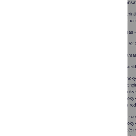
fondo ir bendrojo finans
Projektu siekiama gerin
laboratorine įranga, pri
Projekto įgyvendinimas 
Projekto biudžetas – 52
Projektas įgyvendinamas
Projekte numatytos veik
Ikimokyklinio, priešmoky
(rekomendacijų) pareng
Bendrojo ugdymo mokykl
Bendrojo ugdymo mokyklų
Siekiami stebėsenos rodi
Naujos arba modernizuot
Bendrojo ugdymo mokyklo
Projekto tikslinė grupė: 