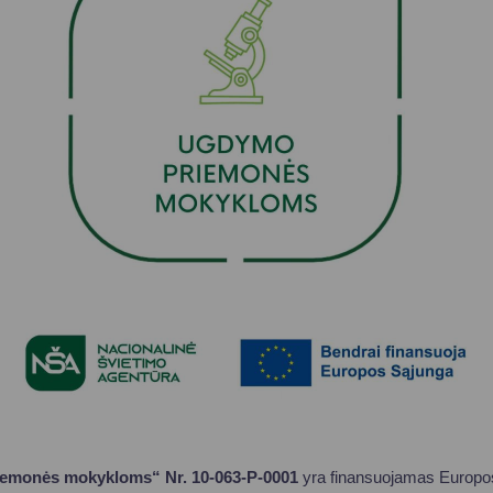
Vartotojų teisių apsauga
Pranešėjų apsauga
Asmens duomenų apsauga
iemonės mokykloms“ Nr. 10-063-P-0001
yra finansuojamas Europos