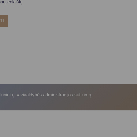
ujienlaiškį.
TI
skininkų savivaldybės administracijos sutikimą.