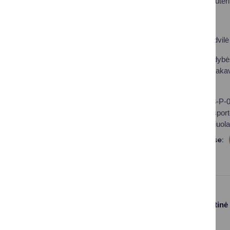
laboratorinę ir kompiuter
Informaciją teikia:
Projekto vadovė Radvilė 
Druskininkų savivaldybės
401, el. paštas inga.jak
Projektas Nr. 10-063-P-
švietimo, mokslo ir spor
visiems prieinamą šiuola
Dalintis soc. tinkluose:
Paslaugos
Struktūra ir kontaktinė
informacija
Gyvenamosios