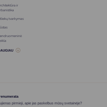
rchitektūra ir
rbanistika
tliekų tvarkymas
ūstas
endruomeninė
eikla
prenumerata
aujienas pirmieji, apie jas paskelbus mūsų svetainėje?