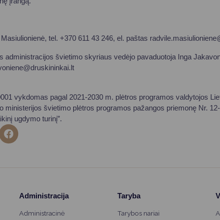
inę įrangą.
Masiulionienė, tel. +370 611 43 246, el. paštas radvile.masiulionie
 administracijos švietimo skyriaus vedėjo pavaduotoja Inga Jakavon
avoniene@druskininkai.lt
0001 vykdomas pagal 2021-2030 m. plėtros programos valdytojos Li
to ministerijos švietimo plėtros programos pažangos priemonę Nr. 12-
ikinį ugdymo turinį”.
Administracija
Taryba
V
Administracinė
Tarybos nariai
A