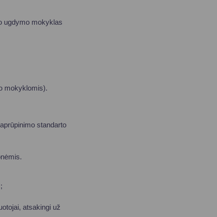
rojo ugdymo mokyklas
ymo mokyklomis).
 aprūpinimo standarto
onėmis.
.;
uotojai, atsakingi už