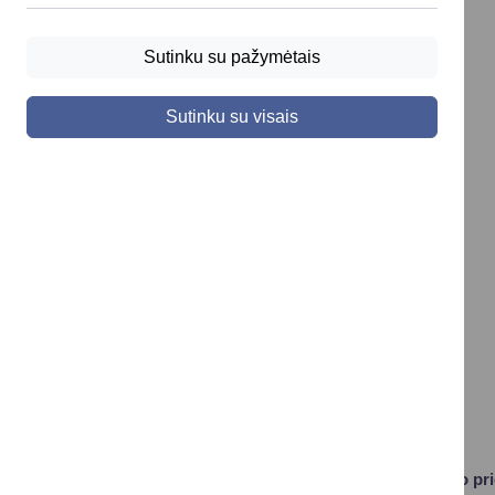
Sutinku su pažymėtais
Sutinku su visais
Projektas „Ugdymo pr