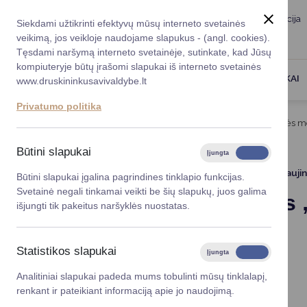
Taryba
Meras
Administracija
Siekdami užtikrinti efektyvų mūsų interneto svetainės
Karjera
DUK
veikimą, jos veikloje naudojame slapukus - (angl. cookies).
Registruokitės priėmi
Administracin
Tęsdami naršymą interneto svetainėje, sutinkate, kad Jūsų
kompiuteryje būtų įrašomi slapukai iš interneto svetainės
Darbotvarkė
Savivaldybės 
PASLAUGOS
DRUSKININKAI
www.druskininkusavivaldybe.lt
vadovai
Kontaktai
Privatumo politika
Planavimo do
Titulinis
Projektai
Projektas „Ugdymo priemonės m
Vicemerai
Korupcijos pre
Būtini slapukai
Įjungta
Išjungta
Mero patarėja
Viešieji pirkim
2024 06 07
Atnaujin
Būtini slapukai įgalina pagrindines tinklapio funkcijas.
Svetainė negali tinkamai veikti be šių slapukų, juos galima
Projektas
Lygios galim
išjungti tik pakeitus naršyklės nuostatas.
Savivaldybės
projektai
Statistikos slapukai
Įjungta
Išjungta
Finansų valdym
Analitiniai slapukai padeda mums tobulinti mūsų tinklalapį,
renkant ir pateikiant informaciją apie jo naudojimą.
Organizacinė 