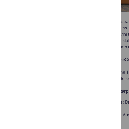
Projekto metu rekonstra
bei jaunimo poreikiams.
atskiros salės pasitarim
su negalia. Projekto dė
savirealizacijai: jaunimo
Projekto vertė:
11 363 3
Projekto finansavimo ša
savivaldybės biudžeto lė
Įgyvendinimo laikotarp
Projekto vykdytojas:
Dr
Projekto partneriai:
Aug