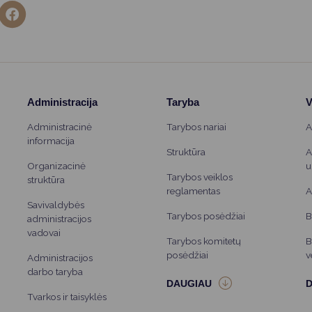
Administracija
Taryba
V
Administracinė
Tarybos nariai
A
informacija
Struktūra
A
Organizacinė
u
Tarybos veiklos
struktūra
reglamentas
A
Savivaldybės
Tarybos posėdžiai
B
administracijos
vadovai
Tarybos komitetų
B
posėdžiai
v
Administracijos
darbo taryba
Tvarkos ir taisyklės