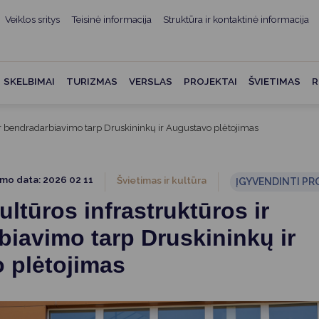
Veiklos sritys
Teisinė informacija
Struktūra ir kontaktinė informacija
mui
ė informacija
Teisės aktai
Struktūra ir kontaktinė
informacija
administracijos
Norminiai teisės aktai
SKELBIMAI
TURIZMAS
VERSLAS
PROJEKTAI
ŠVIETIMAS
R
Asmenų aptarnavimas
Teisės aktų projektai
kumentai
Konsultavimasis su
 ir bendradarbiavimo tarp Druskininkų ir Augustavo plėtojimas
Mero potvarkiai
visuomene
vencija
Tyrimai ir analizės
Savivaldybės įstaigos
ai
imo data: 2026 02 11
Švietimas ir kultūra
ĮGYVENDINTI PR
Valstybės garantuojama
Darbo grupės ir komisijos
ultūros infrastruktūros ir
ybės
teisinė pagalba
Seniūnijos
iavimo tarp Druskininkų ir
 remiami
Teisės aktų pažeidimai
Nuorodos
 plėtojimas
Galiojančio teisinio
as ir apskaita
reguliavimo poveikio ex post
vertinimas
struktūra