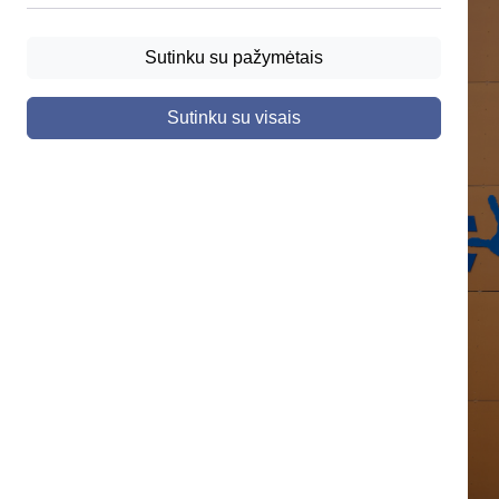
Sutinku su pažymėtais
Sutinku su visais