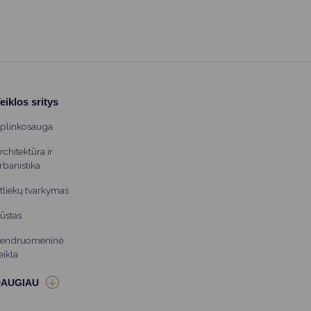
eiklos sritys
plinkosauga
rchitektūra ir
rbanistika
tliekų tvarkymas
ūstas
endruomeninė
eikla