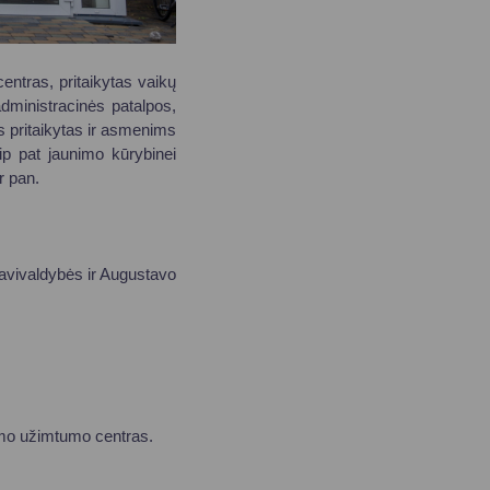
ntras, pritaikytas vaikų
dministracinės patalpos,
s pritaikytas ir asmenims
ip pat jaunimo kūrybinei
r pan.
avivaldybės ir Augustavo
imo užimtumo centras.