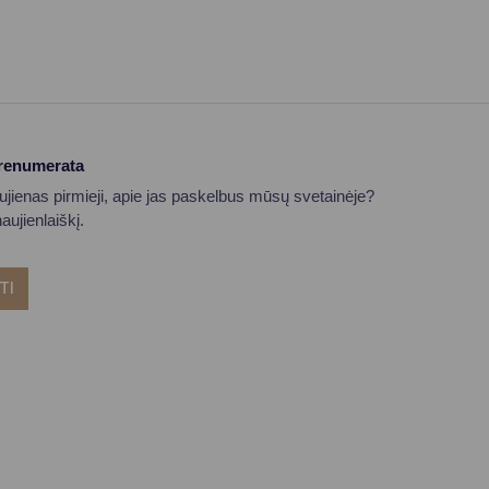
prenumerata
aujienas pirmieji, apie jas paskelbus mūsų svetainėje?
ujienlaiškį.
TI