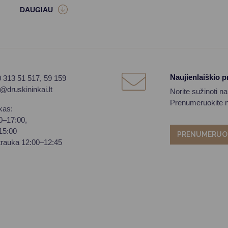
Naujienlaiškio 
0 313 51 517, 59 159
o@druskininkai.lt
Norite sužinoti n
Prenumeruokite na
kas:
00–17:00,
–15:00
PRENUMERUO
trauka 12:00–12:45