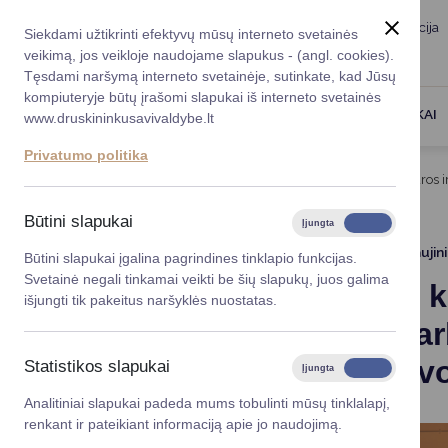
Taryba
Meras
Administracija
Siekdami užtikrinti efektyvų mūsų interneto svetainės
Karjera
DUK
veikimą, jos veikloje naudojame slapukus - (angl. cookies).
Registruokitės priėmi
Administracin
Tęsdami naršymą interneto svetainėje, sutinkate, kad Jūsų
kompiuteryje būtų įrašomi slapukai iš interneto svetainės
Darbotvarkė
Savivaldybės 
PASLAUGOS
DRUSKININKAI
www.druskininkusavivaldybe.lt
vadovai
Kontaktai
Privatumo politika
Planavimo do
Titulinis
Projektai
Pasienio kultūros infrastruktūros
Vicemerai
Korupcijos pre
Būtini slapukai
Įjungta
Išjungta
Mero patarėja
Viešieji pirkim
2023 07 18
Atnaujin
Būtini slapukai įgalina pagrindines tinklapio funkcijas.
Svetainė negali tinkamai veikti be šių slapukų, juos galima
Pasienio k
Lygios galim
išjungti tik pakeitus naršyklės nuostatas.
bendradarb
Savivaldybės
projektai
Augustavo
Statistikos slapukai
Įjungta
Išjungta
Finansų valdym
Analitiniai slapukai padeda mums tobulinti mūsų tinklalapį,
renkant ir pateikiant informaciją apie jo naudojimą.
Organizacinė 