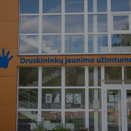
Vartotojų teisių apsauga
Pranešėjų apsauga
Asmens duomenų apsauga