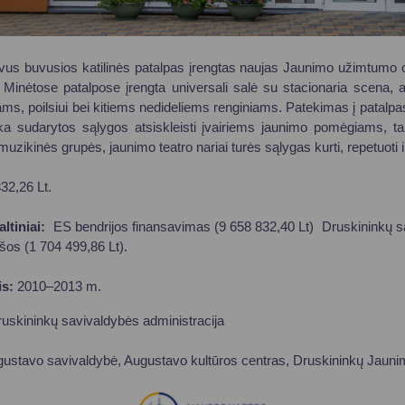
vus buvusios katilinės patalpas įrengtas naujas Jaunimo užimtumo ce
 Minėtose patalpose įrengta universali salė su stacionaria scena, a
ams, poilsiui bei kitiems nedideliems renginiams. Patekimas į patalpa
ka sudarytos sąlygos atsiskleisti įvairiems jaunimo pomėgiams, ta
 muzikinės grupės, jaunimo teatro nariai turės sąlygas kurti, repetuoti i
32,26 Lt.
ltiniai:
ES bendrijos finansavimas (9 658 832,40 Lt) Druskininkų s
šos (1 704 499,86 Lt).
is:
2010–2013 m.
uskininkų savivaldybės administracija
ustavo savivaldybė, Augustavo kultūros centras, Druskininkų Jaun