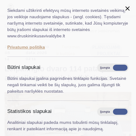
Siekdami užtikrinti efektyvų mūsų interneto svetainės veikimą,
jos veikloje naudojame slapukus - (angl. cookies). Tęsdami
naršymą interneto svetainėje, sutinkate, kad Jūsų kompiuteryje
EN
Ieškoti...
Titulinis
Projektai
būtų įrašomi slapukai iš interneto svetainės
Leipalingio dvaro 114 patalpos aktualizavimas ir įveiklinimas
www.druskininkusavivaldybe.lt
Taryba
2024
Atnaujinimo
Turizmas
Privatumo politika
PLANUOJAMI
Meras
08
data: 2026
ir kultūra
PROJEKTAI
14
02 11
Administracija
Leipalingio dvaro 114 patalpos
Būtini slapukai
Įjungta
Išjungta
aktualizavimas ir įveiklinimas
Veiklos sritys
Būtini slapukai įgalina pagrindines tinklapio funkcijas. Svetainė
negali tinkamai veikti be šių slapukų, juos galima išjungti tik
Teisinė informacija
pakeitus naršyklės nuostatas.
Struktūra ir kontaktinė informacija
Statistikos slapukai
Karjera
Įjungta
Išjungta
Analitiniai slapukai padeda mums tobulinti mūsų tinklalapį,
DUK
renkant ir pateikiant informaciją apie jo naudojimą.
PASLAUGOS