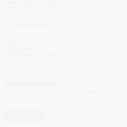
Įstaigos kodas: 188776264
PVM mokėtojo kodas: LT100008196411
Tel.: +370 313 51 517, 59 159
El. p.
info@druskininkai.lt
Darbo laikas:
I–IV 08:00–17:00,
V 08:00–15:00
Pietų pertrauka 12:00–12:45
Naujienlaiškio prenumerata
Norite sužinoti naujienas pirmieji, apie jas paskelbus
mūsų svetainėje? Prenumeruokite naujienlaiškį.
PRENUMERUOTI