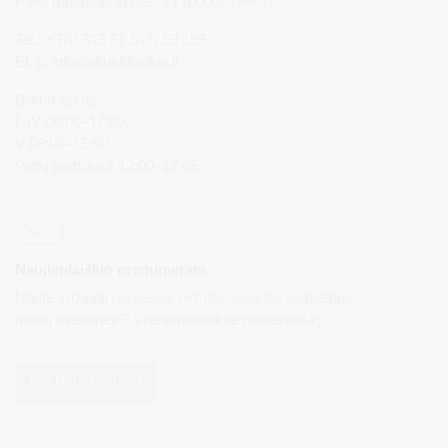
PVM mokėtojo kodas: LT100008196411
Tel.: +370 313 51 517, 59 159
El. p.
info@druskininkai.lt
Darbo laikas:
I–IV 08:00–17:00,
V 08:00–15:00
Pietų pertrauka 12:00–12:45
Naujienlaiškio prenumerata
Norite sužinoti naujienas pirmieji, apie jas paskelbus
mūsų svetainėje? Prenumeruokite naujienlaiškį.
PRENUMERUOTI