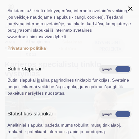
Siekdami užtikrinti efektyvų mūsų interneto svetainės veikimą,
jos veikloje naudojame slapukus - (angl. cookies). Tęsdami
naršymą interneto svetainėje, sutinkate, kad Jūsų kompiuteryje
EN
Ieškoti...
Titulinis
Projektai
Karjeros specialistų tinklo vystymas
būtų įrašomi slapukai iš interneto svetainės
www.druskininkusavivaldybe.lt
Taryba
2024
Atnaujinimo
Švietimas
ĮGYVENDINTI
03 13
data: 2026
Privatumo politika
ir kultūra
PROJEKTAI
Meras
02 11
Karjeros specialistų tinklo
Administracija
Būtini slapukai
Įjungta
Išjungta
vystymas
Veiklos sritys
Būtini slapukai įgalina pagrindines tinklapio funkcijas. Svetainė
negali tinkamai veikti be šių slapukų, juos galima išjungti tik
Teisinė informacija
pakeitus naršyklės nuostatas.
Struktūra ir kontaktinė informacija
Statistikos slapukai
Karjera
Įjungta
Išjungta
Analitiniai slapukai padeda mums tobulinti mūsų tinklalapį,
DUK
renkant ir pateikiant informaciją apie jo naudojimą.
PASLAUGOS