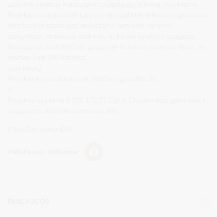
užtikrinti karjeros konsultavimo paslaugų teikimą mokiniams.
Projekto metu įdarbinti karjeros specialistai, teikiantys profesinio
orientavimo paslaugas mokiniams bendrojo ugdymo
mokyklose, profesinio mokymo ar kitose švietimo įstaigose.
Numatoma, kad 2023 m. pabaigoje švietimo įstaigose dirbs ne
mažiau kaip 380 karjeros
specialistų. .
Projektą įgyvendinsime iki 2023 m. gruodžio 31
d. .
Projektui skiriama 9 998 172,97 Eur iš Ekonomikos gaivinimo ir
atsparumo didinimo priemonės lėšų.
#NextGenerationEU
Dalintis soc. tinkluose:
PASLAUGOS