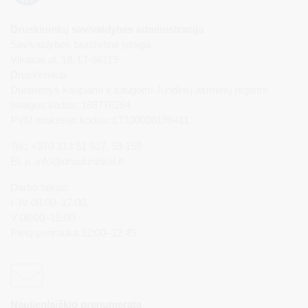
Druskininkų savivaldybės administracija
Savivaldybės biudžetinė įstaiga,
Vilniaus al. 18, LT-66119
Druskininkai
Duomenys kaupiami ir saugomi Juridinių asmenų registre
Įstaigos kodas: 188776264
PVM mokėtojo kodas: LT100008196411
Tel.: +370 313 51 517, 59 159
El. p.
info@druskininkai.lt
Darbo laikas:
I–IV 08:00–17:00,
V 08:00–15:00
Pietų pertrauka 12:00–12:45
Naujienlaiškio prenumerata