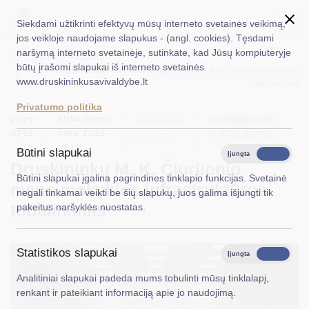
Siekdami užtikrinti efektyvų mūsų interneto svetainės veikimą,
jos veikloje naudojame slapukus - (angl. cookies). Tęsdami
naršymą interneto svetainėje, sutinkate, kad Jūsų kompiuteryje
EN
Ieškoti...
Titulinis
Projektai
būtų įrašomi slapukai iš interneto svetainės
Druskininkų M. K. Čiurlionio meno mokyklos infrastruktūros
www.druskininkusavivaldybe.lt
tobulinimas
Taryba
Privatumo politika
2023
Atnaujinimo
Meras
Švietimas
ĮGYVENDINTI
07 11
data: 2026
ir kultūra
PROJEKTAI
Administracija
02 11
Būtini slapukai
Įjungta
Išjungta
Druskininkų M. K. Čiurlionio
Veiklos sritys
Būtini slapukai įgalina pagrindines tinklapio funkcijas. Svetainė
meno mokyklos infrastruktūros
negali tinkamai veikti be šių slapukų, juos galima išjungti tik
Teisinė informacija
tobulinimas
pakeitus naršyklės nuostatas.
Struktūra ir kontaktinė informacija
Statistikos slapukai
Karjera
Įjungta
Išjungta
Analitiniai slapukai padeda mums tobulinti mūsų tinklalapį,
DUK
renkant ir pateikiant informaciją apie jo naudojimą.
PASLAUGOS